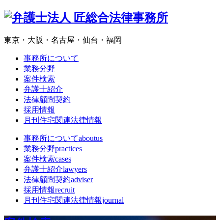
東京・大阪・名古屋・仙台・福岡
事務所について
業務分野
案件検索
弁護士紹介
法律顧問契約
採用情報
月刊住宅関連法律情報
事務所について
aboutus
業務分野
practices
案件検索
cases
弁護士紹介
lawyers
法律顧問契約
adviser
採用情報
recruit
月刊住宅関連法律情報
journal