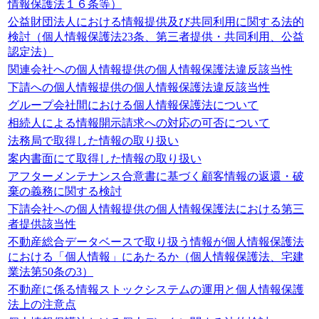
情報保護法１６条等）
公益財団法人における情報提供及び共同利用に関する法的
検討（個人情報保護法23条、第三者提供・共同利用、公益
認定法）
関連会社への個人情報提供の個人情報保護法違反該当性
下請への個人情報提供の個人情報保護法違反該当性
グループ会社間における個人情報保護法について
相続人による情報開示請求への対応の可否について
法務局で取得した情報の取り扱い
案内書面にて取得した情報の取り扱い
アフターメンテナンス合意書に基づく顧客情報の返還・破
棄の義務に関する検討
下請会社への個人情報提供の個人情報保護法における第三
者提供該当性
不動産総合データベースで取り扱う情報が個人情報保護法
における「個人情報」にあたるか（個人情報保護法、宅建
業法第50条の3）
不動産に係る情報ストックシステムの運用と個人情報保護
法上の注意点