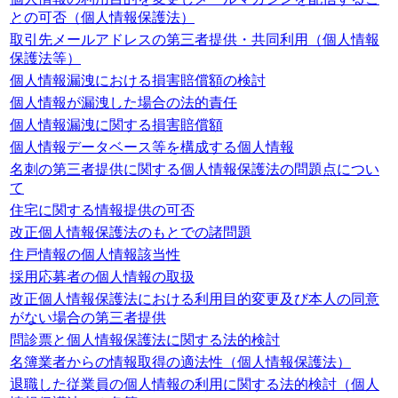
との可否（個人情報保護法）
取引先メールアドレスの第三者提供・共同利用（個人情報
保護法等）
個人情報漏洩における損害賠償額の検討
個人情報が漏洩した場合の法的責任
個人情報漏洩に関する損害賠償額
個人情報データベース等を構成する個人情報
名刺の第三者提供に関する個人情報保護法の問題点につい
て
住宅に関する情報提供の可否
改正個人情報保護法のもとでの諸問題
住戸情報の個人情報該当性
採用応募者の個人情報の取扱
改正個人情報保護法における利用目的変更及び本人の同意
がない場合の第三者提供
問診票と個人情報保護法に関する法的検討
名簿業者からの情報取得の適法性（個人情報保護法）
退職した従業員の個人情報の利用に関する法的検討（個人