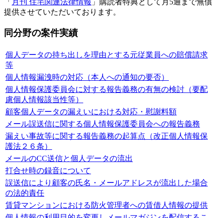
「
月刊 住宅関連法律情報
」購読者特典として月5通まで無償
提供させていただいております。
同分野の案件実績
個人データの持ち出しを理由とする元従業員への賠償請求
等
個人情報漏洩時の対応（本人への通知の要否）
個人情報保護委員会に対する報告義務の有無の検討（要配
慮個人情報該当性等）
顧客個人データの漏えいにおける対応・慰謝料額
メール誤送信に関する個人情報保護委員会への報告義務
漏えい事故等に関する報告義務の起算点（改正個人情報保
護法２６条）
メールのCC送信と個人データの流出
打合せ時の録音について
誤送信により顧客の氏名・メールアドレスが流出した場合
の法的責任
賃貸マンションにおける防火管理者への賃借人情報の提供
個人情報の利用目的を変更しメールマガジンを配信するこ