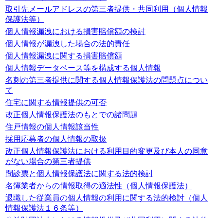
取引先メールアドレスの第三者提供・共同利用（個人情報
保護法等）
個人情報漏洩における損害賠償額の検討
個人情報が漏洩した場合の法的責任
個人情報漏洩に関する損害賠償額
個人情報データベース等を構成する個人情報
名刺の第三者提供に関する個人情報保護法の問題点につい
て
住宅に関する情報提供の可否
改正個人情報保護法のもとでの諸問題
住戸情報の個人情報該当性
採用応募者の個人情報の取扱
改正個人情報保護法における利用目的変更及び本人の同意
がない場合の第三者提供
問診票と個人情報保護法に関する法的検討
名簿業者からの情報取得の適法性（個人情報保護法）
退職した従業員の個人情報の利用に関する法的検討（個人
情報保護法１６条等）