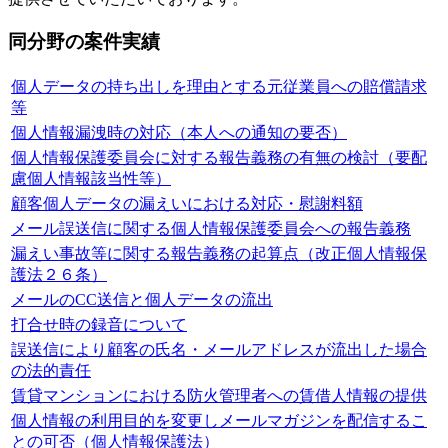
同分野の案件実績
個人データの持ち出しを理由とする元従業員への賠償請求
等
個人情報漏洩時の対応（本人への通知の要否）
個人情報保護委員会に対する報告義務の有無の検討（要配
慮個人情報該当性等）
顧客個人データの漏えいにおける対応・慰謝料額
メール誤送信に関する個人情報保護委員会への報告義務
漏えい事故等に関する報告義務の起算点（改正個人情報保
護法２６条）
メールのCC送信と個人データの流出
打合せ時の録音について
誤送信により顧客の氏名・メールアドレスが流出した場合
の法的責任
賃貸マンションにおける防火管理者への賃借人情報の提供
個人情報の利用目的を変更しメールマガジンを配信するこ
との可否（個人情報保護法）