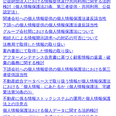
公益財団法人における情報提供及び共同利用に関する法的
検討（個人情報保護法23条、第三者提供・共同利用、公益
認定法）
関連会社への個人情報提供の個人情報保護法違反該当性
下請への個人情報提供の個人情報保護法違反該当性
グループ会社間における個人情報保護法について
相続人による情報開示請求への対応の可否について
法務局で取得した情報の取り扱い
案内書面にて取得した情報の取り扱い
アフターメンテナンス合意書に基づく顧客情報の返還・破
棄の義務に関する検討
下請会社への個人情報提供の個人情報保護法における第三
者提供該当性
不動産総合データベースで取り扱う情報が個人情報保護法
における「個人情報」にあたるか（個人情報保護法、宅建
業法第50条の3）
不動産に係る情報ストックシステムの運用と個人情報保護
法上の注意点
個人情報保護法おける個人データに関する法的検討