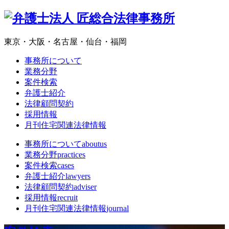
東京・大阪・名古屋・仙台・福岡
事務所について
業務分野
案件検索
弁護士紹介
法律顧問契約
採用情報
月刊住宅関連法律情報
事務所について
aboutus
業務分野
practices
案件検索
cases
弁護士紹介
lawyers
法律顧問契約
adviser
採用情報
recruit
月刊住宅関連法律情報
journal