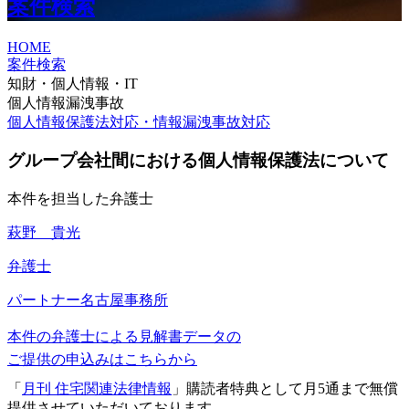
案件検索
HOME
案件検索
知財・個人情報・IT
個人情報漏洩事故
個人情報保護法対応・情報漏洩事故対応
グループ会社間における個人情報保護法について
本件を担当した弁護士
萩野 貴光
弁護士
パートナー
名古屋事務所
本件の弁護士による見解書データの
ご提供の申込みはこちらから
「
月刊 住宅関連法律情報
」購読者特典として月5通まで無償
提供させていただいております。