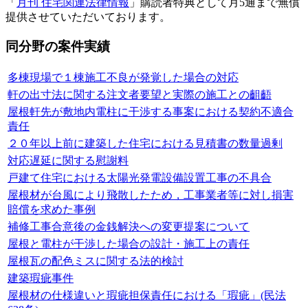
「
月刊 住宅関連法律情報
」購読者特典として月5通まで無償
提供させていただいております。
同分野の案件実績
多棟現場で１棟施工不良が発覚した場合の対応
軒の出寸法に関する注文者要望と実際の施工との齟齬
屋根軒先が敷地内電柱に干渉する事案における契約不適合
責任
２０年以上前に建築した住宅における見積書の数量過剰
対応遅延に関する慰謝料
戸建て住宅における太陽光発電設備設置工事の不具合
屋根材が台風により飛散したため，工事業者等に対し損害
賠償を求めた事例
補修工事合意後の金銭解決への変更提案について
屋根と電柱が干渉した場合の設計・施工上の責任
屋根瓦の配色ミスに関する法的検討
建築瑕疵事件
屋根材の仕様違いと瑕疵担保責任における「瑕疵」(民法