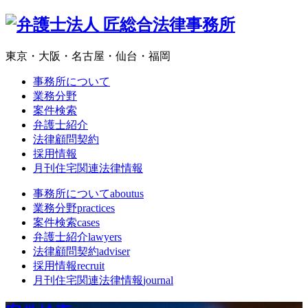
東京・大阪・名古屋・仙台・福岡
事務所について
業務分野
案件検索
弁護士紹介
法律顧問契約
採用情報
月刊住宅関連法律情報
事務所について
aboutus
業務分野
practices
案件検索
cases
弁護士紹介
lawyers
法律顧問契約
adviser
採用情報
recruit
月刊住宅関連法律情報
journal