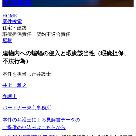
案件検索
HOME
案件検索
住宅・建築
瑕疵担保責任・契約不適合責任
屋根
建物内への蝙蝠の侵入と瑕疵該当性（瑕疵担保、
不法行為）
本件を担当した弁護士
井上 雅之
弁護士
パートナー
東京事務所
本件の弁護士による見解書データの
ご提供の申込みはこちらから