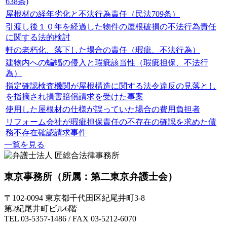
638条)
屋根材の経年劣化と不法行為責任（民法709条）
引渡し後１０年を経過した物件の屋根破損の不法行為責任
に関する法的検討
軒の老朽化、落下した場合の責任（瑕疵、不法行為）
建物内への蝙蝠の侵入と瑕疵該当性（瑕疵担保、不法行
為）
指定確認検査機関が屋根構造に関する法令違反の見落とし
を指摘され損害賠償請求を受けた事案
使用した屋根材の仕様が誤っていた場合の費用負担者
リフォーム会社が瑕疵担保責任の不存在の確認を求めた債
務不存在確認請求事件
一覧を見る
東京事務所
（所属：第二東京弁護士会）
〒102-0094 東京都千代田区紀尾井町3-8
第2紀尾井町ビル6階
TEL 03-5357-1486 / FAX 03-5212-6070