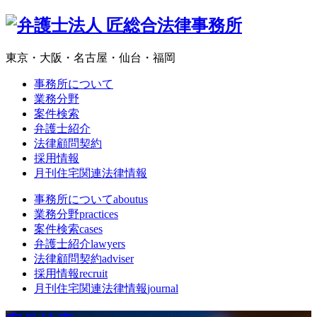
東京・大阪・名古屋・仙台・福岡
事務所について
業務分野
案件検索
弁護士紹介
法律顧問契約
採用情報
月刊住宅関連法律情報
事務所について
aboutus
業務分野
practices
案件検索
cases
弁護士紹介
lawyers
法律顧問契約
adviser
採用情報
recruit
月刊住宅関連法律情報
journal