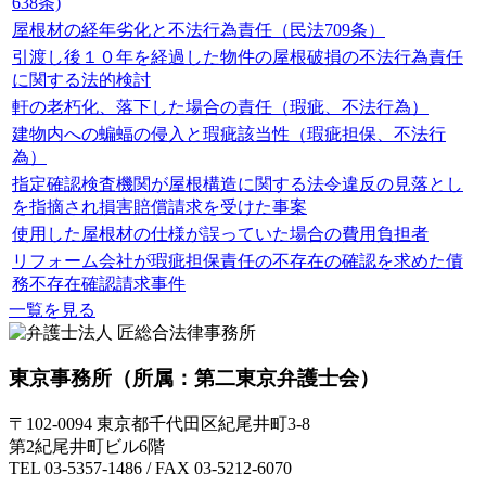
638条)
屋根材の経年劣化と不法行為責任（民法709条）
引渡し後１０年を経過した物件の屋根破損の不法行為責任
に関する法的検討
軒の老朽化、落下した場合の責任（瑕疵、不法行為）
建物内への蝙蝠の侵入と瑕疵該当性（瑕疵担保、不法行
為）
指定確認検査機関が屋根構造に関する法令違反の見落とし
を指摘され損害賠償請求を受けた事案
使用した屋根材の仕様が誤っていた場合の費用負担者
リフォーム会社が瑕疵担保責任の不存在の確認を求めた債
務不存在確認請求事件
一覧を見る
東京事務所
（所属：第二東京弁護士会）
〒102-0094 東京都千代田区紀尾井町3-8
第2紀尾井町ビル6階
TEL 03-5357-1486 / FAX 03-5212-6070