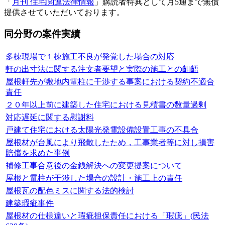
「
月刊 住宅関連法律情報
」購読者特典として月5通まで無償
提供させていただいております。
同分野の案件実績
多棟現場で１棟施工不良が発覚した場合の対応
軒の出寸法に関する注文者要望と実際の施工との齟齬
屋根軒先が敷地内電柱に干渉する事案における契約不適合
責任
２０年以上前に建築した住宅における見積書の数量過剰
対応遅延に関する慰謝料
戸建て住宅における太陽光発電設備設置工事の不具合
屋根材が台風により飛散したため，工事業者等に対し損害
賠償を求めた事例
補修工事合意後の金銭解決への変更提案について
屋根と電柱が干渉した場合の設計・施工上の責任
屋根瓦の配色ミスに関する法的検討
建築瑕疵事件
屋根材の仕様違いと瑕疵担保責任における「瑕疵」(民法