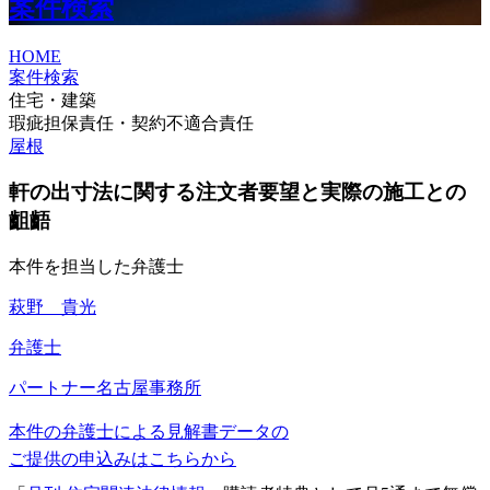
案件検索
HOME
案件検索
住宅・建築
瑕疵担保責任・契約不適合責任
屋根
軒の出寸法に関する注文者要望と実際の施工との
齟齬
本件を担当した弁護士
萩野 貴光
弁護士
パートナー
名古屋事務所
本件の弁護士による見解書データの
ご提供の申込みはこちらから