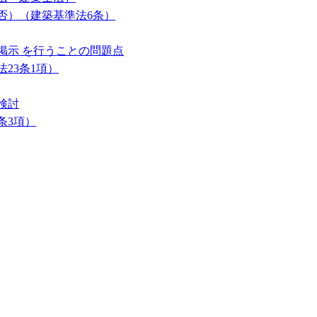
否）（建築基準法6条）
掲示 を行うことの問題点
23条1項）
検討
条3項）