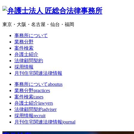
東京・大阪・名古屋・仙台・福岡
事務所について
業務分野
案件検索
弁護士紹介
法律顧問契約
採用情報
月刊住宅関連法律情報
事務所について
aboutus
業務分野
practices
案件検索
cases
弁護士紹介
lawyers
法律顧問契約
adviser
採用情報
recruit
月刊住宅関連法律情報
journal