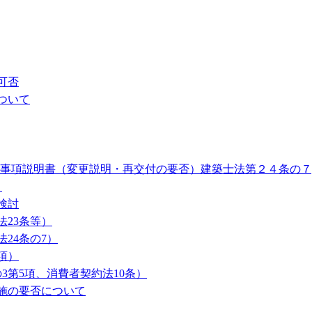
可否
ついて
要事項説明書（変更説明・再交付の要否）建築士法第２４条の７
）
検討
23条等）
24条の7）
項）
3第5項、消費者契約法10条）
施の要否について