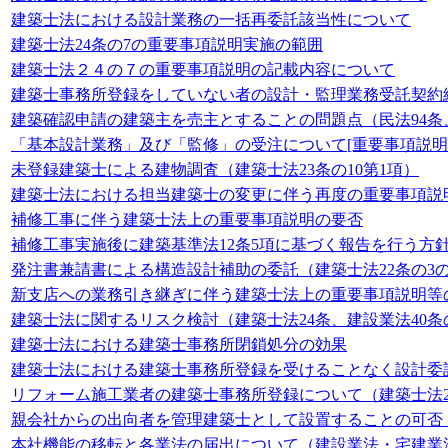
建築士法における設計業務の一括再委託該当性について
建築士法24条の7の重要事項説明実施の範囲
建築士法２４の７の重要事項説明の記載内容について
建築士事務所登録をしていない者の設計・監理業務受託契約締結
建築確認申請の建築主を売主とすることの問題点（民法94条、
「基本設計業務」及び「監修」の受注について[重要事項説明（建
未登録建築士による建物調査（建築士法23条の10第1項）
建築士法における担当建築士の変更に伴う再度の重要事項説
補修工事に伴う建築士法上の重要事項説明の要否
補修工事実施後に建築基準法12条5項に基づく報告を行う方
発注書兼請書による構造設計補助の委託（建築士法22条の3の3、
新支店への業務引き継ぎに伴う建築士法上の重要事項説明等
建築士法に関するリスク検討（建築士法24条、建設業法40
建築士法における建築士事務所閉鎖処分の効果
建築士法における建築士事務所登録を受けることなく設計委
リフォーム施工業者の建築士事務所登録について（建築士法23
親会社からの出向者を管理建築士として設置することの可否（建
本社機能の移転と各業法の届出について（建設業法・宅建業