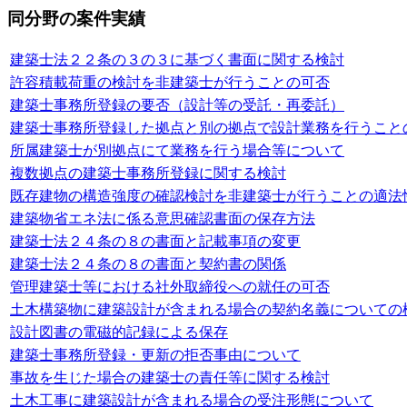
同分野の案件実績
建築士法２２条の３の３に基づく書面に関する検討
許容積載荷重の検討を非建築士が行うことの可否
建築士事務所登録の要否（設計等の受託・再委託）
建築士事務所登録した拠点と別の拠点で設計業務を行うこと
所属建築士が別拠点にて業務を行う場合等について
複数拠点の建築士事務所登録に関する検討
既存建物の構造強度の確認検討を非建築士が行うことの適法
建築物省エネ法に係る意思確認書面の保存方法
建築士法２４条の８の書面と記載事項の変更
建築士法２４条の８の書面と契約書の関係
管理建築士等における社外取締役への就任の可否
土木構築物に建築設計が含まれる場合の契約名義についての
設計図書の電磁的記録による保存
建築士事務所登録・更新の拒否事由について
事故を生じた場合の建築士の責任等に関する検討
土木工事に建築設計が含まれる場合の受注形態について