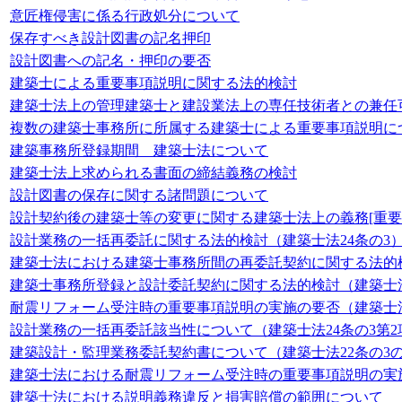
意匠権侵害に係る行政処分について
保存すべき設計図書の記名押印
設計図書への記名・押印の要否
建築士による重要事項説明に関する法的検討
建築士法上の管理建築士と建設業法上の専任技術者との兼任
複数の建築士事務所に所属する建築士による重要事項説明に
建築事務所登録期間 建築士法について
建築士法上求められる書面の締結義務の検討
設計図書の保存に関する諸問題について
設計契約後の建築士等の変更に関する建築士法上の義務[重
設計業務の一括再委託に関する法的検討（建築士法24条の3
建築士法における建築士事務所間の再委託契約に関する法的
建築士事務所登録と設計委託契約に関する法的検討（建築士法
耐震リフォーム受注時の重要事項説明の実施の要否（建築士法
設計業務の一括再委託該当性について（建築士法24条の3第2
建築設計・監理業務委託契約書について（建築士法22条の3の
建築士法における耐震リフォーム受注時の重要事項説明の実
建築士法における説明義務違反と損害賠償の範囲について