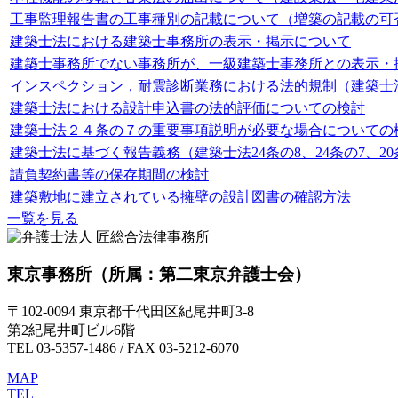
工事監理報告書の工事種別の記載について（増築の記載の可
建築士法における建築士事務所の表示・掲示について
建築士事務所でない事務所が、一級建築士事務所との表示・
インスペクション，耐震診断業務における法的規制（建築士法
建築士法における設計申込書の法的評価についての検討
建築士法２４条の７の重要事項説明が必要な場合についての
建築士法に基づく報告義務（建築士法24条の8、24条の7、20
請負契約書等の保存期間の検討
建築敷地に建立されている擁壁の設計図書の確認方法
一覧を見る
東京事務所
（所属：第二東京弁護士会）
〒102-0094 東京都千代田区紀尾井町3-8
第2紀尾井町ビル6階
TEL 03-5357-1486 / FAX 03-5212-6070
MAP
TEL