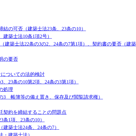
の可否（建築士法23条、23条の10）
建築士法10条1項2号）
築士法22条の3の2、24条の7第1項）、契約書の要否（建築士
明の要否
針についての法的検討
23条の10第2項、24条の3第1項）
の処理
条の3 帳簿等の備え置き、保存及び閲覧請求権）
託契約を締結することの問題点
条1項、23条の10）
築士法24条、24条の7）
法・建築士法）