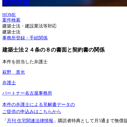
案件検索
HOME
案件検索
建築士法・建設業法等対応
建築士法
事務所登録・手続関係
建築士法２４条の８の書面と契約書の関係
本件を担当した弁護士
萩野 貴光
弁護士
パートナー
名古屋事務所
本件の弁護士による見解書データの
ご提供の申込みはこちらから
「
月刊 住宅関連法律情報
」購読者特典として月5通まで無償