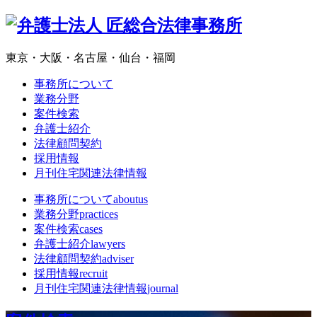
東京・大阪・名古屋・仙台・福岡
事務所について
業務分野
案件検索
弁護士紹介
法律顧問契約
採用情報
月刊住宅関連法律情報
事務所について
aboutus
業務分野
practices
案件検索
cases
弁護士紹介
lawyers
法律顧問契約
adviser
採用情報
recruit
月刊住宅関連法律情報
journal