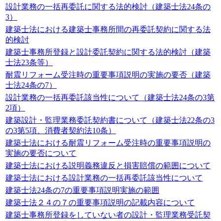
設計業務の一括再委託に関する法的検討（建築士法24条の
3）
建築士法における建築士事務所間の再委託契約に関する法
的検討
建築士事務所登録と設計委託契約に関する法的検討（建築
士法23条等）
耐震リフォーム受注時の重要事項説明の実施の要否（建築
士法24条の7）
設計業務の一括再委託該当性について（建築士法24条の3第
2項）
建築設計・監理業務委託契約書について（建築士法22条の3
の3第5項、消費者契約法10条）
建築士法における耐震リフォーム受注時の重要事項説明の
実施の要否について
建築士法における説明義務違反と損害賠償の範囲について
建築士法における設計業務の一括再委託該当性について
建築士法24条の7の重要事項説明実施の範囲
建築士法２４の７の重要事項説明の記載内容について
建築士事務所登録をしていない者の設計・監理業務受託契