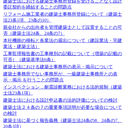
建築士法における建築士事務所登録を受けることなく設計
委託契約を締結することの問題点
リフォーム施工業者の建築士事務所登録について（建築士
法23条1項、23条の10）
親会社からの出向者を管理建築士として設置することの可
否（建築士法24条、24条の7）
本社機能の移転と各業法の届出について（建設業法・宅建
業法・建築士法）
工事監理報告書の工事種別の記載について（増築の記載の
可否）（建築基準法6条）
建築士法における建築士事務所の表示・掲示について
建築士事務所でない事務所が、一級建築士事務所との表
示・掲示 を行うことの問題点
インスペクション，耐震診断業務における法的規制（建築
士法23条1項）
建築士法における設計申込書の法的評価についての検討
建築士法２４条の７の重要事項説明が必要な場合について
の検討
建築士法に基づく報告義務（建築士法24条の8、24条の7、
20条3項）