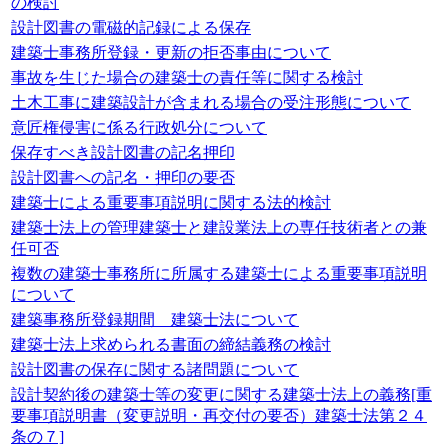
の検討
設計図書の電磁的記録による保存
建築士事務所登録・更新の拒否事由について
事故を生じた場合の建築士の責任等に関する検討
土木工事に建築設計が含まれる場合の受注形態について
意匠権侵害に係る行政処分について
保存すべき設計図書の記名押印
設計図書への記名・押印の要否
建築士による重要事項説明に関する法的検討
建築士法上の管理建築士と建設業法上の専任技術者との兼
任可否
複数の建築士事務所に所属する建築士による重要事項説明
について
建築事務所登録期間 建築士法について
建築士法上求められる書面の締結義務の検討
設計図書の保存に関する諸問題について
設計契約後の建築士等の変更に関する建築士法上の義務[重
要事項説明書（変更説明・再交付の要否）建築士法第２４
条の７]