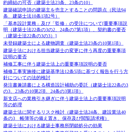
約締結の可否（建築士法23条、23条の10）
建築確認申請の建築主を売主とすることの問題点（民法94
条、建築士法10条1項2号）
「基本設計業務」及び「監修」の受注について[重要事項説
明（建築士法22条の3の2、24条の7第1項）、契約書の要否
（建築士法22条の3の3）]
未登録建築士による建物調査（建築士法23条の10第1項）
建築士法における担当建築士の変更に伴う再度の重要事項
説明の要否
補修工事に伴う建築士法上の重要事項説明の要否
補修工事実施後に建築基準法12条5項に基づく報告を行う方
針についての法的検討
発注書兼請書による構造設計補助の委託（建築士法22条の3
の3、23条の10第2項、24条の3第1項）
新支店への業務引き継ぎに伴う建築士法上の重要事項説明
等の処理
建築士法に関するリスク検討（建築士法24条、建設業法40
条の3 帳簿等の備え置き、保存及び閲覧請求権）
建築士法における建築士事務所閉鎖処分の効果