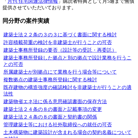
「
月刊 住宅関連法律情報
」購読者特典として月5通まで無償
提供させていただいております。
同分野の案件実績
建築士法２２条の３の３に基づく書面に関する検討
許容積載荷重の検討を非建築士が行うことの可否
建築士事務所登録の要否（設計等の受託・再委託）
建築士事務所登録した拠点と別の拠点で設計業務を行うこ
との可否
所属建築士が別拠点にて業務を行う場合等について
複数拠点の建築士事務所登録に関する検討
既存建物の構造強度の確認検討を非建築士が行うことの適
法性
建築物省エネ法に係る意思確認書面の保存方法
建築士法２４条の８の書面と記載事項の変更
建築士法２４条の８の書面と契約書の関係
管理建築士等における社外取締役への就任の可否
土木構築物に建築設計が含まれる場合の契約名義について