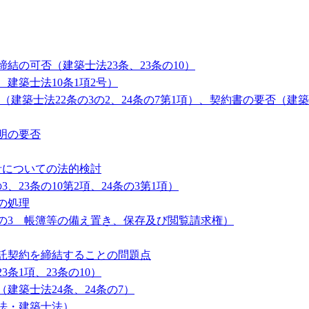
の可否（建築士法23条、23条の10）
建築士法10条1項2号）
築士法22条の3の2、24条の7第1項）、契約書の要否（建築士
明の要否
針についての法的検討
23条の10第2項、24条の3第1項）
の処理
条の3 帳簿等の備え置き、保存及び閲覧請求権）
託契約を締結することの問題点
条1項、23条の10）
築士法24条、24条の7）
法・建築士法）