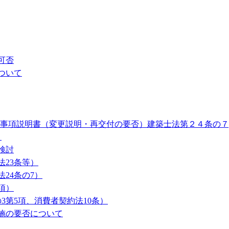
可否
ついて
要事項説明書（変更説明・再交付の要否）建築士法第２４条の７
）
検討
23条等）
24条の7）
項）
3第5項、消費者契約法10条）
施の要否について