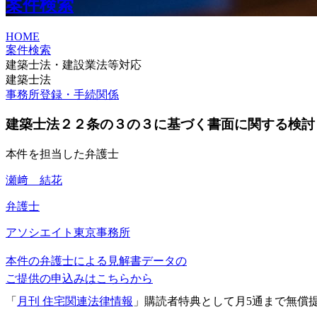
案件検索
HOME
案件検索
建築士法・建設業法等対応
建築士法
事務所登録・手続関係
建築士法２２条の３の３に基づく書面に関する検討
本件を担当した弁護士
瀬﨑 結花
弁護士
アソシエイト
東京事務所
本件の弁護士による見解書データの
ご提供の申込みはこちらから
「
月刊 住宅関連法律情報
」購読者特典として月5通まで無償