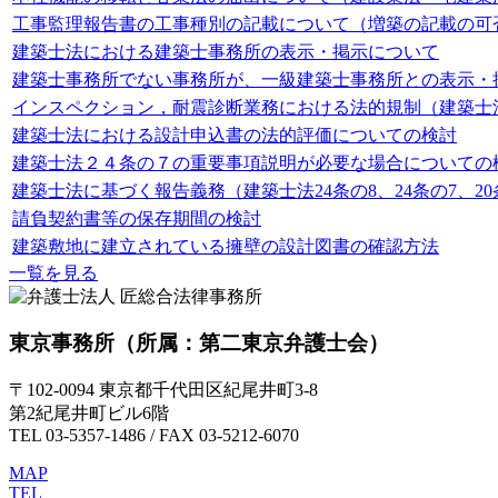
工事監理報告書の工事種別の記載について（増築の記載の可
建築士法における建築士事務所の表示・掲示について
建築士事務所でない事務所が、一級建築士事務所との表示・
インスペクション，耐震診断業務における法的規制（建築士法
建築士法における設計申込書の法的評価についての検討
建築士法２４条の７の重要事項説明が必要な場合についての
建築士法に基づく報告義務（建築士法24条の8、24条の7、20
請負契約書等の保存期間の検討
建築敷地に建立されている擁壁の設計図書の確認方法
一覧を見る
東京事務所
（所属：第二東京弁護士会）
〒102-0094 東京都千代田区紀尾井町3-8
第2紀尾井町ビル6階
TEL 03-5357-1486 / FAX 03-5212-6070
MAP
TEL