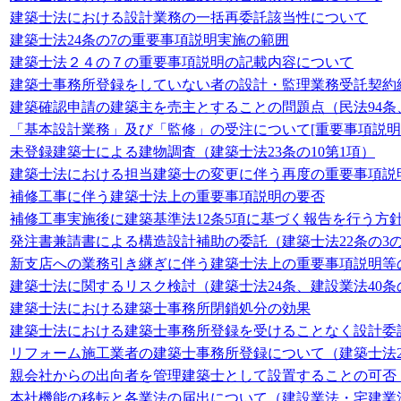
建築士法における設計業務の一括再委託該当性について
建築士法24条の7の重要事項説明実施の範囲
建築士法２４の７の重要事項説明の記載内容について
建築士事務所登録をしていない者の設計・監理業務受託契約締結
建築確認申請の建築主を売主とすることの問題点（民法94条、
「基本設計業務」及び「監修」の受注について[重要事項説明（建
未登録建築士による建物調査（建築士法23条の10第1項）
建築士法における担当建築士の変更に伴う再度の重要事項説
補修工事に伴う建築士法上の重要事項説明の要否
補修工事実施後に建築基準法12条5項に基づく報告を行う方
発注書兼請書による構造設計補助の委託（建築士法22条の3の3、
新支店への業務引き継ぎに伴う建築士法上の重要事項説明等
建築士法に関するリスク検討（建築士法24条、建設業法40
建築士法における建築士事務所閉鎖処分の効果
建築士法における建築士事務所登録を受けることなく設計委
リフォーム施工業者の建築士事務所登録について（建築士法23
親会社からの出向者を管理建築士として設置することの可否（建
本社機能の移転と各業法の届出について（建設業法・宅建業