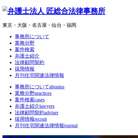
東京・大阪・名古屋・仙台・福岡
事務所について
業務分野
案件検索
弁護士紹介
法律顧問契約
採用情報
月刊住宅関連法律情報
事務所について
aboutus
業務分野
practices
案件検索
cases
弁護士紹介
lawyers
法律顧問契約
adviser
採用情報
recruit
月刊住宅関連法律情報
journal