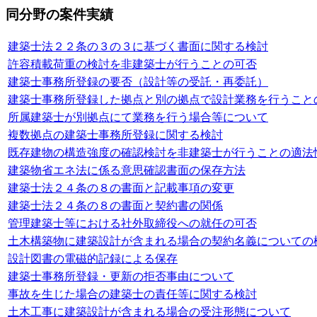
同分野の案件実績
建築士法２２条の３の３に基づく書面に関する検討
許容積載荷重の検討を非建築士が行うことの可否
建築士事務所登録の要否（設計等の受託・再委託）
建築士事務所登録した拠点と別の拠点で設計業務を行うこと
所属建築士が別拠点にて業務を行う場合等について
複数拠点の建築士事務所登録に関する検討
既存建物の構造強度の確認検討を非建築士が行うことの適法
建築物省エネ法に係る意思確認書面の保存方法
建築士法２４条の８の書面と記載事項の変更
建築士法２４条の８の書面と契約書の関係
管理建築士等における社外取締役への就任の可否
土木構築物に建築設計が含まれる場合の契約名義についての
設計図書の電磁的記録による保存
建築士事務所登録・更新の拒否事由について
事故を生じた場合の建築士の責任等に関する検討
土木工事に建築設計が含まれる場合の受注形態について