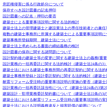
意匠権侵害に係る行政処分について
保存すべき設計図書の記名押印
設計図書への記名・押印の要否
建築士による重要事項説明に関する法的検討
建築士法上の管理建築士と建設業法上の専任技術者との兼任
複数の建築士事務所に所属する建築士による重要事項説明に
建築事務所登録期間 建築士法について
建築士法上求められる書面の締結義務の検討
設計図書の保存に関する諸問題について
設計契約後の建築士等の変更に関する建築士法上の義務[重
設計業務の一括再委託に関する法的検討（建築士法24条の3
建築士法における建築士事務所間の再委託契約に関する法的
建築士事務所登録と設計委託契約に関する法的検討（建築士法
耐震リフォーム受注時の重要事項説明の実施の要否（建築士法
設計業務の一括再委託該当性について（建築士法24条の3第2
建築設計・監理業務委託契約書について（建築士法22条の3の
建築士法における耐震リフォーム受注時の重要事項説明の実
建築士法における説明義務違反と損害賠償の範囲について