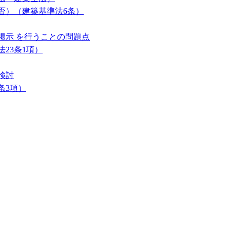
否）（建築基準法6条）
掲示 を行うことの問題点
23条1項）
検討
条3項）