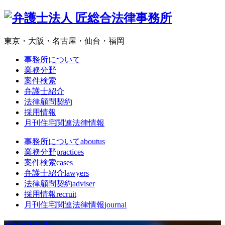
東京・大阪・名古屋・仙台・福岡
事務所について
業務分野
案件検索
弁護士紹介
法律顧問契約
採用情報
月刊住宅関連法律情報
事務所について
aboutus
業務分野
practices
案件検索
cases
弁護士紹介
lawyers
法律顧問契約
adviser
採用情報
recruit
月刊住宅関連法律情報
journal