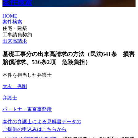
案件検索
HOME
案件検索
住宅・建築
工事請負契約
出来高請求
基礎工事分の出来高請求の方法（民法641条 損害
賠償請求、536条2項 危険負担）
本件を担当した弁護士
大友 秀剛
弁護士
パートナー
東京事務所
本件の弁護士による見解書データの
ご提供の申込みはこちらから