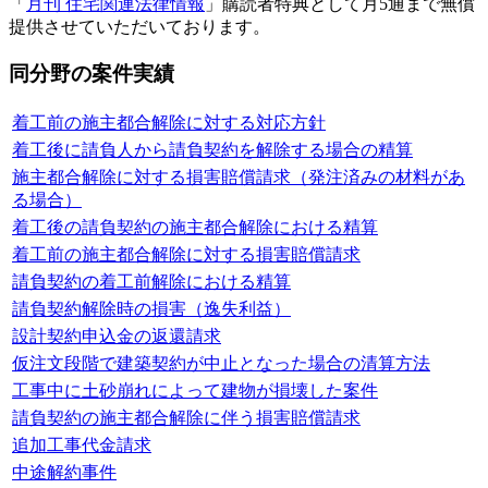
「
月刊 住宅関連法律情報
」購読者特典として月5通まで無償
提供させていただいております。
同分野の案件実績
着工前の施主都合解除に対する対応方針
着工後に請負人から請負契約を解除する場合の精算
施主都合解除に対する損害賠償請求（発注済みの材料があ
る場合）
着工後の請負契約の施主都合解除における精算
着工前の施主都合解除に対する損害賠償請求
請負契約の着工前解除における精算
請負契約解除時の損害（逸失利益）
設計契約申込金の返還請求
仮注文段階で建築契約が中止となった場合の清算方法
工事中に土砂崩れによって建物が損壊した案件
請負契約の施主都合解除に伴う損害賠償請求
追加工事代金請求
中途解約事件