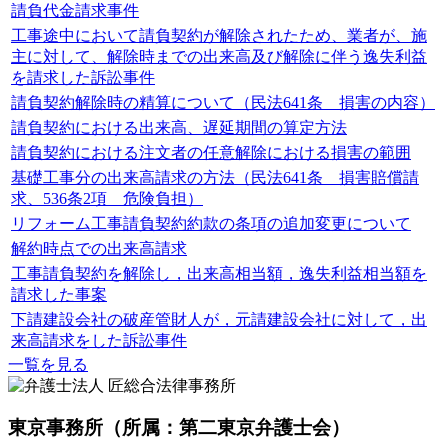
請負代金請求事件
工事途中において請負契約が解除されたため、業者が、施
主に対して、解除時までの出来高及び解除に伴う逸失利益
を請求した訴訟事件
請負契約解除時の精算について（民法641条 損害の内容）
請負契約における出来高、遅延期間の算定方法
請負契約における注文者の任意解除における損害の範囲
基礎工事分の出来高請求の方法（民法641条 損害賠償請
求、536条2項 危険負担）
リフォーム工事請負契約約款の条項の追加変更について
解約時点での出来高請求
工事請負契約を解除し，出来高相当額，逸失利益相当額を
請求した事案
下請建設会社の破産管財人が，元請建設会社に対して，出
来高請求をした訴訟事件
一覧を見る
東京事務所
（所属：第二東京弁護士会）