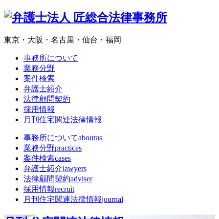
東京・大阪・名古屋・仙台・福岡
事務所について
業務分野
案件検索
弁護士紹介
法律顧問契約
採用情報
月刊住宅関連法律情報
事務所について
aboutus
業務分野
practices
案件検索
cases
弁護士紹介
lawyers
法律顧問契約
adviser
採用情報
recruit
月刊住宅関連法律情報
journal