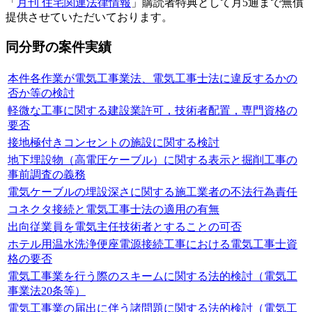
「
月刊 住宅関連法律情報
」購読者特典として月5通まで無償
提供させていただいております。
同分野の案件実績
本件各作業が電気工事業法、電気工事士法に違反するかの
否か等の検討
軽微な工事に関する建設業許可，技術者配置，専門資格の
要否
接地極付きコンセントの施設に関する検討
地下埋設物（高電圧ケーブル）に関する表示と掘削工事の
事前調査の義務
電気ケーブルの埋設深さに関する施工業者の不法行為責任
コネクタ接続と電気工事士法の適用の有無
出向従業員を電気主任技術者とすることの可否
ホテル用温水洗浄便座電源接続工事における電気工事士資
格の要否
電気工事業を行う際のスキームに関する法的検討（電気工
事業法20条等）
電気工事業の届出に伴う諸問題に関する法的検討（電気工