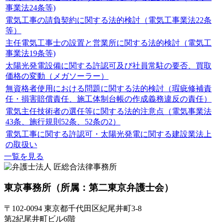
事業法24条等)
電気工事の請負契約に関する法的検討（電気工事業法22条
等）
主任電気工事士の設置と営業所に関する法的検討（電気工
事業法19条等)
太陽光発電設備に関する許認可及び社員常駐の要否、買取
価格の変動（メガソーラー）
無資格者使用における問題に関する法的検討（瑕疵修補責
任・損害賠償責任、施工体制台帳の作成義務違反の責任）
電気主任技術者の選任等に関する法的注意点（電気事業法
43条、施行規則52条、52条の2）
電気工事に関する許認可・太陽光発電に関する建設業法上
の取扱い
一覧を見る
東京事務所
（所属：第二東京弁護士会）
〒102-0094 東京都千代田区紀尾井町3-8
第2紀尾井町ビル6階