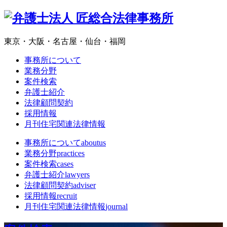
東京・大阪・名古屋・仙台・福岡
事務所について
業務分野
案件検索
弁護士紹介
法律顧問契約
採用情報
月刊住宅関連法律情報
事務所について
aboutus
業務分野
practices
案件検索
cases
弁護士紹介
lawyers
法律顧問契約
adviser
採用情報
recruit
月刊住宅関連法律情報
journal