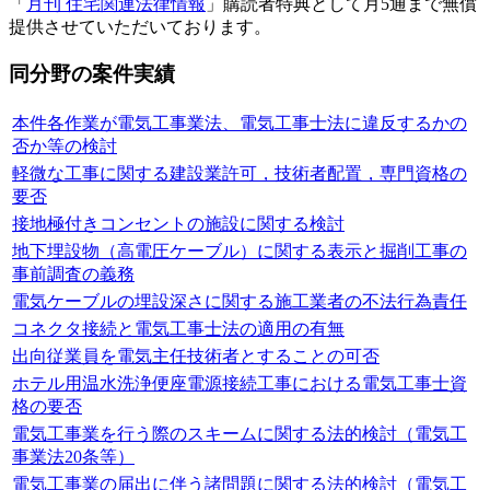
「
月刊 住宅関連法律情報
」購読者特典として月5通まで無償
提供させていただいております。
同分野の案件実績
本件各作業が電気工事業法、電気工事士法に違反するかの
否か等の検討
軽微な工事に関する建設業許可，技術者配置，専門資格の
要否
接地極付きコンセントの施設に関する検討
地下埋設物（高電圧ケーブル）に関する表示と掘削工事の
事前調査の義務
電気ケーブルの埋設深さに関する施工業者の不法行為責任
コネクタ接続と電気工事士法の適用の有無
出向従業員を電気主任技術者とすることの可否
ホテル用温水洗浄便座電源接続工事における電気工事士資
格の要否
電気工事業を行う際のスキームに関する法的検討（電気工
事業法20条等）
電気工事業の届出に伴う諸問題に関する法的検討（電気工