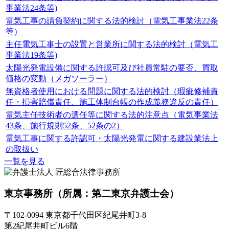
事業法24条等)
電気工事の請負契約に関する法的検討（電気工事業法22条
等）
主任電気工事士の設置と営業所に関する法的検討（電気工
事業法19条等)
太陽光発電設備に関する許認可及び社員常駐の要否、買取
価格の変動（メガソーラー）
無資格者使用における問題に関する法的検討（瑕疵修補責
任・損害賠償責任、施工体制台帳の作成義務違反の責任）
電気主任技術者の選任等に関する法的注意点（電気事業法
43条、施行規則52条、52条の2）
電気工事に関する許認可・太陽光発電に関する建設業法上
の取扱い
一覧を見る
東京事務所
（所属：第二東京弁護士会）
〒102-0094 東京都千代田区紀尾井町3-8
第2紀尾井町ビル6階