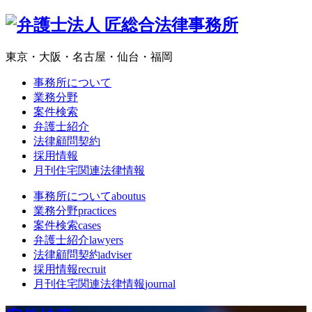
東京・大阪・名古屋・仙台・福岡
事務所について
業務分野
案件検索
弁護士紹介
法律顧問契約
採用情報
月刊住宅関連法律情報
事務所について
aboutus
業務分野
practices
案件検索
cases
弁護士紹介
lawyers
法律顧問契約
adviser
採用情報
recruit
月刊住宅関連法律情報
journal