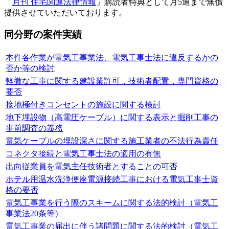
「
月刊 住宅関連法律情報
」購読者特典として月5通まで無償
提供させていただいております。
同分野の案件実績
本件各作業が電気工事業法、電気工事士法に違反するかの
否か等の検討
軽微な工事に関する建設業許可，技術者配置，専門資格の
要否
接地極付きコンセントの施設に関する検討
地下埋設物（高電圧ケーブル）に関する表示と掘削工事の
事前調査の義務
電気ケーブルの埋設深さに関する施工業者の不法行為責任
コネクタ接続と電気工事士法の適用の有無
出向従業員を電気主任技術者とすることの可否
ホテル用温水洗浄便座電源接続工事における電気工事士資
格の要否
電気工事業を行う際のスキームに関する法的検討（電気工
事業法20条等）
電気工事業の届出に伴う諸問題に関する法的検討（電気工