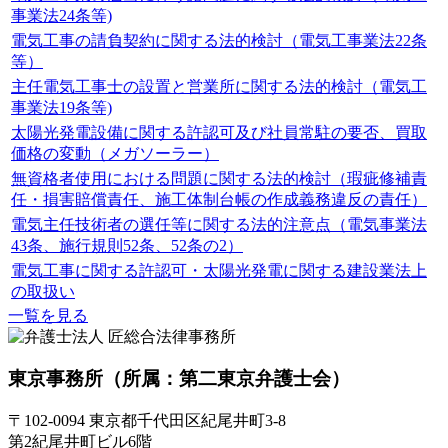
事業法24条等)
電気工事の請負契約に関する法的検討（電気工事業法22条
等）
主任電気工事士の設置と営業所に関する法的検討（電気工
事業法19条等)
太陽光発電設備に関する許認可及び社員常駐の要否、買取
価格の変動（メガソーラー）
無資格者使用における問題に関する法的検討（瑕疵修補責
任・損害賠償責任、施工体制台帳の作成義務違反の責任）
電気主任技術者の選任等に関する法的注意点（電気事業法
43条、施行規則52条、52条の2）
電気工事に関する許認可・太陽光発電に関する建設業法上
の取扱い
一覧を見る
東京事務所
（所属：第二東京弁護士会）
〒102-0094 東京都千代田区紀尾井町3-8
第2紀尾井町ビル6階