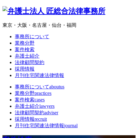
東京・大阪・名古屋・仙台・福岡
事務所について
業務分野
案件検索
弁護士紹介
法律顧問契約
採用情報
月刊住宅関連法律情報
事務所について
aboutus
業務分野
practices
案件検索
cases
弁護士紹介
lawyers
法律顧問契約
adviser
採用情報
recruit
月刊住宅関連法律情報
journal