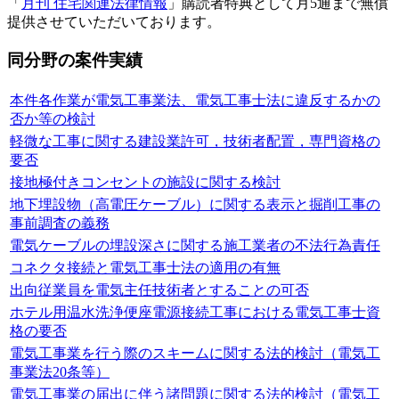
「
月刊 住宅関連法律情報
」購読者特典として月5通まで無償
提供させていただいております。
同分野の案件実績
本件各作業が電気工事業法、電気工事士法に違反するかの
否か等の検討
軽微な工事に関する建設業許可，技術者配置，専門資格の
要否
接地極付きコンセントの施設に関する検討
地下埋設物（高電圧ケーブル）に関する表示と掘削工事の
事前調査の義務
電気ケーブルの埋設深さに関する施工業者の不法行為責任
コネクタ接続と電気工事士法の適用の有無
出向従業員を電気主任技術者とすることの可否
ホテル用温水洗浄便座電源接続工事における電気工事士資
格の要否
電気工事業を行う際のスキームに関する法的検討（電気工
事業法20条等）
電気工事業の届出に伴う諸問題に関する法的検討（電気工