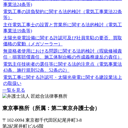
事業法24条等)
電気工事の請負契約に関する法的検討（電気工事業法22条
等）
主任電気工事士の設置と営業所に関する法的検討（電気工
事業法19条等)
太陽光発電設備に関する許認可及び社員常駐の要否、買取
価格の変動（メガソーラー）
無資格者使用における問題に関する法的検討（瑕疵修補責
任・損害賠償責任、施工体制台帳の作成義務違反の責任）
電気主任技術者の選任等に関する法的注意点（電気事業法
43条、施行規則52条、52条の2）
電気工事に関する許認可・太陽光発電に関する建設業法上
の取扱い
一覧を見る
東京事務所
（所属：第二東京弁護士会）
〒102-0094 東京都千代田区紀尾井町3-8
第2紀尾井町ビル6階