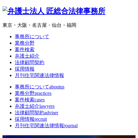
東京・大阪・名古屋・仙台・福岡
事務所について
業務分野
案件検索
弁護士紹介
法律顧問契約
採用情報
月刊住宅関連法律情報
事務所について
aboutus
業務分野
practices
案件検索
cases
弁護士紹介
lawyers
法律顧問契約
adviser
採用情報
recruit
月刊住宅関連法律情報
journal