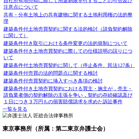
自社所有地売却に際して用途制限を付することの可否及び
注意点について
共有・分有土地上の共有建物に関する土地利用権の法的整
理
建築条件付土地売買契約に関する法的検討（請負契約解除
に関して）
建築条件付き取引における条件変更の法的規制について
建築条件付き土地売買契約に際しての仕様説明の誤りにつ
いて
建築条件付土地売買契約に関して（停止条件、民法127条）
建築条件付売買の法的問題点に関する検討
建築条件付売買契約に挿入すべき条項の検討
建築条件付き土地売買契約における買主・施主が，売主・
請負業者側の契約解除の主張を争い，契約の存続確認及び
１日につき３万円もの損害賠償請求を求めた訴訟事件
一覧を見る
東京事務所
（所属：第二東京弁護士会）