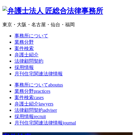
東京・大阪・名古屋・仙台・福岡
事務所について
業務分野
案件検索
弁護士紹介
法律顧問契約
採用情報
月刊住宅関連法律情報
事務所について
aboutus
業務分野
practices
案件検索
cases
弁護士紹介
lawyers
法律顧問契約
adviser
採用情報
recruit
月刊住宅関連法律情報
journal