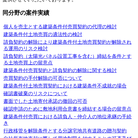
同分野の案件実績
個人を売主とする建築条件付売買契約の代理の検討
建築条件付土地売買の適法性の検討
請負契約の解除により建築条件付土地売買契約が解除され
る運用のリスク検討
請負契約（太陽光パネル設置工事を含む）締結を条件とす
る土地売買上の留意点
建築条件付売買契約と請負契約の解除に関する検討
売買契約の手付解除の可否について
建築条件付土地売買契約における建築条件不成就の場合
確認書破棄のリスクについて
書面でした土地寄付承諾の撤回の可否
確認申請のために敷地利用合意書を締結する場合の留意点
建築条件付売買における請負人・仲介人の地位承継の手続
き
行政移管を解除条件とする分譲宅地共有道路の贈与契約