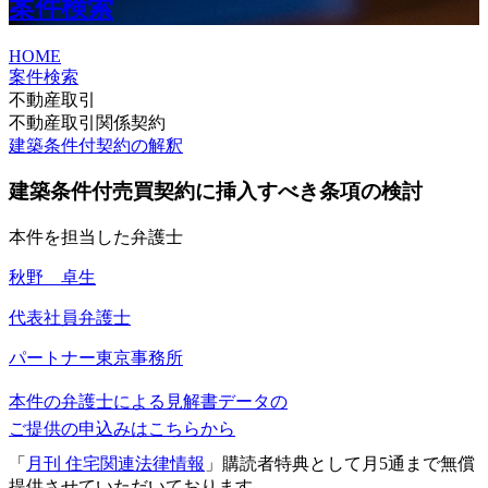
案件検索
HOME
案件検索
不動産取引
不動産取引関係契約
建築条件付契約の解釈
建築条件付売買契約に挿入すべき条項の検討
本件を担当した弁護士
秋野 卓生
代表社員弁護士
パートナー
東京事務所
本件の弁護士による見解書データの
ご提供の申込みはこちらから
「
月刊 住宅関連法律情報
」購読者特典として月5通まで無償
提供させていただいております。