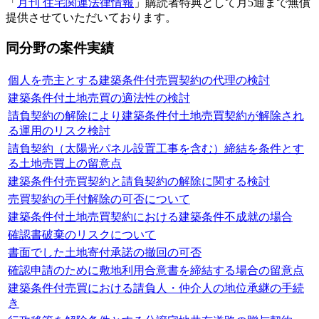
「
月刊 住宅関連法律情報
」購読者特典として月5通まで無償
提供させていただいております。
同分野の案件実績
個人を売主とする建築条件付売買契約の代理の検討
建築条件付土地売買の適法性の検討
請負契約の解除により建築条件付土地売買契約が解除され
る運用のリスク検討
請負契約（太陽光パネル設置工事を含む）締結を条件とす
る土地売買上の留意点
建築条件付売買契約と請負契約の解除に関する検討
売買契約の手付解除の可否について
建築条件付土地売買契約における建築条件不成就の場合
確認書破棄のリスクについて
書面でした土地寄付承諾の撤回の可否
確認申請のために敷地利用合意書を締結する場合の留意点
建築条件付売買における請負人・仲介人の地位承継の手続
き