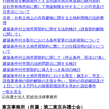
行政移管を解除条件とする分譲宅地共有道路の贈与契約
自社所有地売却に際して用途制限を付することの可否及び
注意点について
共有・分有土地上の共有建物に関する土地利用権の法的整
理
建築条件付土地売買契約に関する法的検討（請負契約解除
に関して）
建築条件付き取引における条件変更の法的規制について
建築条件付き土地売買契約に際しての仕様説明の誤りにつ
いて
建築条件付土地売買契約に関して（停止条件、民法127条）
建築条件付売買の法的問題点に関する検討
建築条件付売買契約に挿入すべき条項の検討
建築条件付き土地売買契約における買主・施主が，売主・
請負業者側の契約解除の主張を争い，契約の存続確認及び
１日につき３万円もの損害賠償請求を求めた訴訟事件
一覧を見る
東京事務所
（所属：第二東京弁護士会）