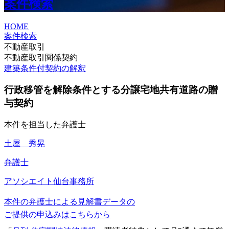
案件検索
HOME
案件検索
不動産取引
不動産取引関係契約
建築条件付契約の解釈
行政移管を解除条件とする分譲宅地共有道路の贈
与契約
本件を担当した弁護士
土屋 秀晃
弁護士
アソシエイト
仙台事務所
本件の弁護士による見解書データの
ご提供の申込みはこちらから