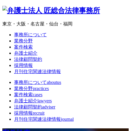
東京・大阪・名古屋・仙台・福岡
事務所について
業務分野
案件検索
弁護士紹介
法律顧問契約
採用情報
月刊住宅関連法律情報
事務所について
aboutus
業務分野
practices
案件検索
cases
弁護士紹介
lawyers
法律顧問契約
adviser
採用情報
recruit
月刊住宅関連法律情報
journal