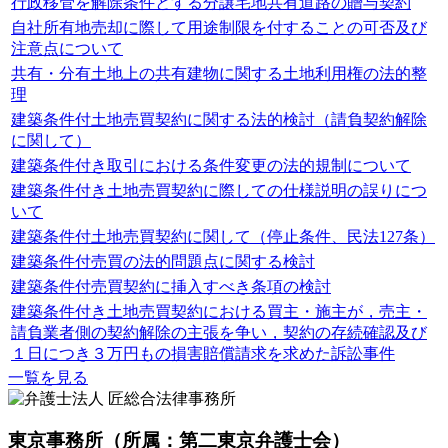
行政移管を解除条件とする分譲宅地共有道路の贈与契約
自社所有地売却に際して用途制限を付することの可否及び
注意点について
共有・分有土地上の共有建物に関する土地利用権の法的整
理
建築条件付土地売買契約に関する法的検討（請負契約解除
に関して）
建築条件付き取引における条件変更の法的規制について
建築条件付き土地売買契約に際しての仕様説明の誤りにつ
いて
建築条件付土地売買契約に関して（停止条件、民法127条）
建築条件付売買の法的問題点に関する検討
建築条件付売買契約に挿入すべき条項の検討
建築条件付き土地売買契約における買主・施主が，売主・
請負業者側の契約解除の主張を争い，契約の存続確認及び
１日につき３万円もの損害賠償請求を求めた訴訟事件
一覧を見る
東京事務所
（所属：第二東京弁護士会）