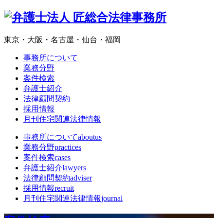
東京・大阪・名古屋・仙台・福岡
事務所について
業務分野
案件検索
弁護士紹介
法律顧問契約
採用情報
月刊住宅関連法律情報
事務所について
aboutus
業務分野
practices
案件検索
cases
弁護士紹介
lawyers
法律顧問契約
adviser
採用情報
recruit
月刊住宅関連法律情報
journal