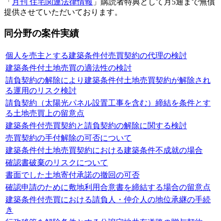
「
月刊 住宅関連法律情報
」購読者特典として月5通まで無償
提供させていただいております。
同分野の案件実績
個人を売主とする建築条件付売買契約の代理の検討
建築条件付土地売買の適法性の検討
請負契約の解除により建築条件付土地売買契約が解除され
る運用のリスク検討
請負契約（太陽光パネル設置工事を含む）締結を条件とす
る土地売買上の留意点
建築条件付売買契約と請負契約の解除に関する検討
売買契約の手付解除の可否について
建築条件付土地売買契約における建築条件不成就の場合
確認書破棄のリスクについて
書面でした土地寄付承諾の撤回の可否
確認申請のために敷地利用合意書を締結する場合の留意点
建築条件付売買における請負人・仲介人の地位承継の手続
き