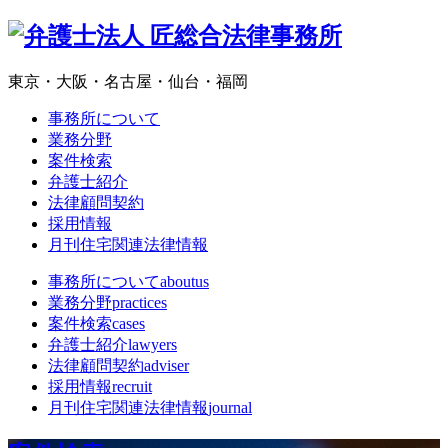
東京・大阪・名古屋・仙台・福岡
事務所について
業務分野
案件検索
弁護士紹介
法律顧問契約
採用情報
月刊住宅関連法律情報
事務所について
aboutus
業務分野
practices
案件検索
cases
弁護士紹介
lawyers
法律顧問契約
adviser
採用情報
recruit
月刊住宅関連法律情報
journal