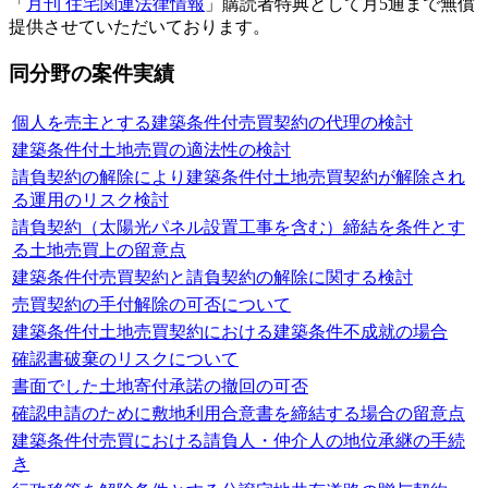
「
月刊 住宅関連法律情報
」購読者特典として月5通まで無償
提供させていただいております。
同分野の案件実績
個人を売主とする建築条件付売買契約の代理の検討
建築条件付土地売買の適法性の検討
請負契約の解除により建築条件付土地売買契約が解除され
る運用のリスク検討
請負契約（太陽光パネル設置工事を含む）締結を条件とす
る土地売買上の留意点
建築条件付売買契約と請負契約の解除に関する検討
売買契約の手付解除の可否について
建築条件付土地売買契約における建築条件不成就の場合
確認書破棄のリスクについて
書面でした土地寄付承諾の撤回の可否
確認申請のために敷地利用合意書を締結する場合の留意点
建築条件付売買における請負人・仲介人の地位承継の手続
き