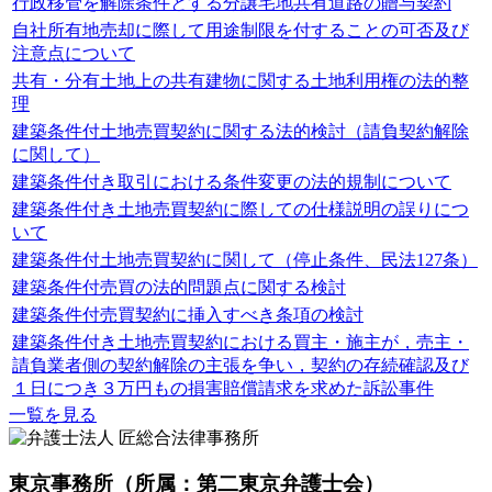
行政移管を解除条件とする分譲宅地共有道路の贈与契約
自社所有地売却に際して用途制限を付することの可否及び
注意点について
共有・分有土地上の共有建物に関する土地利用権の法的整
理
建築条件付土地売買契約に関する法的検討（請負契約解除
に関して）
建築条件付き取引における条件変更の法的規制について
建築条件付き土地売買契約に際しての仕様説明の誤りにつ
いて
建築条件付土地売買契約に関して（停止条件、民法127条）
建築条件付売買の法的問題点に関する検討
建築条件付売買契約に挿入すべき条項の検討
建築条件付き土地売買契約における買主・施主が，売主・
請負業者側の契約解除の主張を争い，契約の存続確認及び
１日につき３万円もの損害賠償請求を求めた訴訟事件
一覧を見る
東京事務所
（所属：第二東京弁護士会）