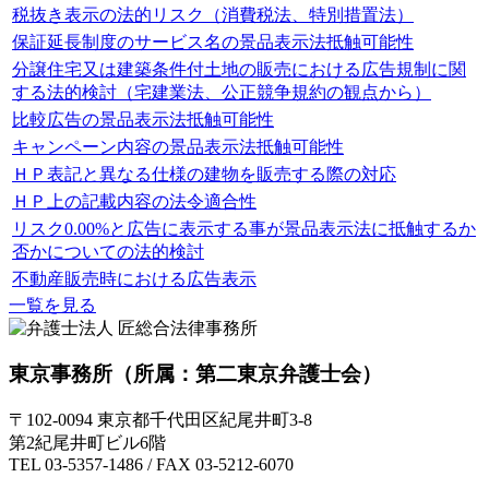
税抜き表示の法的リスク（消費税法、特別措置法）
保証延長制度のサービス名の景品表示法抵触可能性
分譲住宅又は建築条件付土地の販売における広告規制に関
する法的検討（宅建業法、公正競争規約の観点から）
比較広告の景品表示法抵触可能性
キャンペーン内容の景品表示法抵触可能性
ＨＰ表記と異なる仕様の建物を販売する際の対応
ＨＰ上の記載内容の法令適合性
リスク0.00%と広告に表示する事が景品表示法に抵触するか
否かについての法的検討
不動産販売時における広告表示
一覧を見る
東京事務所
（所属：第二東京弁護士会）
〒102-0094 東京都千代田区紀尾井町3-8
第2紀尾井町ビル6階
TEL 03-5357-1486 / FAX 03-5212-6070