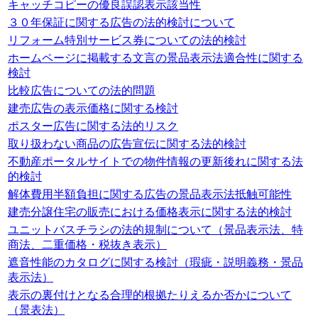
キャッチコピーの優良誤認表示該当性
３０年保証に関する広告の法的検討について
リフォーム特別サービス券についての法的検討
ホームページに掲載する文言の景品表示法適合性に関する
検討
比較広告についての法的問題
建売広告の表示価格に関する検討
ポスター広告に関する法的リスク
取り扱わない商品の広告宣伝に関する法的検討
不動産ポータルサイトでの物件情報の更新後れに関する法
的検討
解体費用半額負担に関する広告の景品表示法抵触可能性
建売分譲住宅の販売における価格表示に関する法的検討
ユニットバスチラシの法的規制について（景品表示法、特
商法、二重価格・税抜き表示）
遮音性能のカタログに関する検討（瑕疵・説明義務・景品
表示法）
表示の裏付けとなる合理的根拠たりえるか否かについて
（景表法）