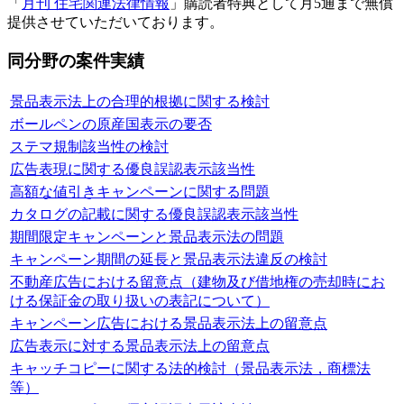
「
月刊 住宅関連法律情報
」購読者特典として月5通まで無償
提供させていただいております。
同分野の案件実績
景品表示法上の合理的根拠に関する検討
ボールペンの原産国表示の要否
ステマ規制該当性の検討
広告表現に関する優良誤認表示該当性
高額な値引きキャンペーンに関する問題
カタログの記載に関する優良誤認表示該当性
期間限定キャンペーンと景品表示法の問題
キャンペーン期間の延長と景品表示法違反の検討
不動産広告における留意点（建物及び借地権の売却時にお
ける保証金の取り扱いの表記について）
キャンペーン広告における景品表示法上の留意点
広告表示に対する景品表示法上の留意点
キャッチコピーに関する法的検討（景品表示法，商標法
等）