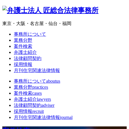
東京・大阪・名古屋・仙台・福岡
事務所について
業務分野
案件検索
弁護士紹介
法律顧問契約
採用情報
月刊住宅関連法律情報
事務所について
aboutus
業務分野
practices
案件検索
cases
弁護士紹介
lawyers
法律顧問契約
adviser
採用情報
recruit
月刊住宅関連法律情報
journal