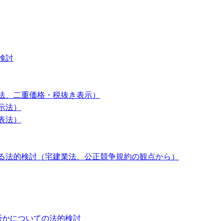
検討
法、二重価格・税抜き表示）
示法）
表法）
る法的検討（宅建業法、公正競争規約の観点から）
否かについての法的検討