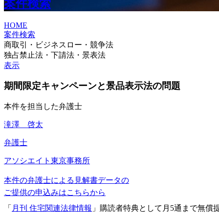
案件検索
HOME
案件検索
商取引・ビジネスロー・競争法
独占禁止法・下請法・景表法
表示
期間限定キャンペーンと景品表示法の問題
本件を担当した弁護士
滝澤 啓太
弁護士
アソシエイト
東京事務所
本件の弁護士による見解書データの
ご提供の申込みはこちらから
「
月刊 住宅関連法律情報
」購読者特典として月5通まで無償