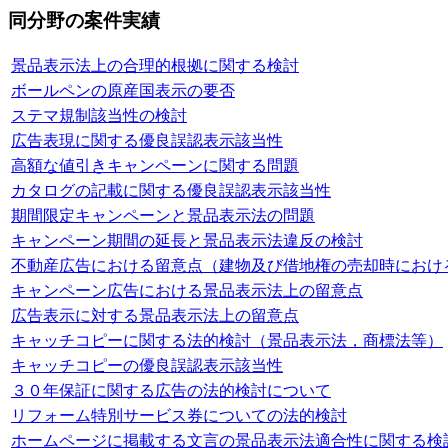
同分野の案件実績
景品表示法上の合理的根拠に関する検討
ボールペンの原産国表示の要否
ステマ規制該当性の検討
広告表現に関する優良誤認表示該当性
高額な値引きキャンペーンに関する問題
カタログの記載に関する優良誤認表示該当性
期間限定キャンペーンと景品表示法の問題
キャンペーン期間の延長と景品表示法違反の検討
不動産広告における留意点（建物及び借地権の売却時におけ
キャンペーン広告における景品表示法上の留意点
広告表示に対する景品表示法上の留意点
キャッチコピーに関する法的検討（景品表示法，商標法等）
キャッチコピーの優良誤認表示該当性
３０年保証に関する広告の法的検討について
リフォーム特別サービス券についての法的検討
ホームページに掲載する文言の景品表示法適合性に関する検