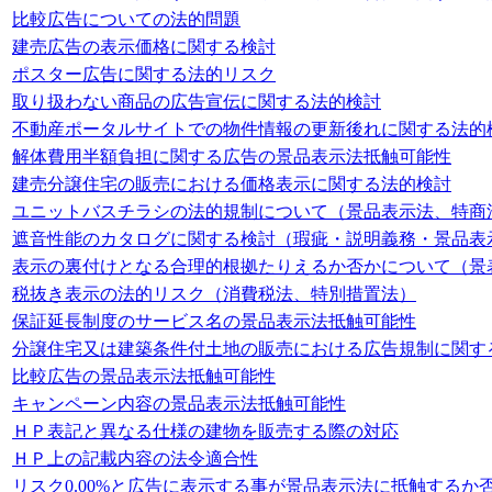
比較広告についての法的問題
建売広告の表示価格に関する検討
ポスター広告に関する法的リスク
取り扱わない商品の広告宣伝に関する法的検討
不動産ポータルサイトでの物件情報の更新後れに関する法的
解体費用半額負担に関する広告の景品表示法抵触可能性
建売分譲住宅の販売における価格表示に関する法的検討
ユニットバスチラシの法的規制について（景品表示法、特商
遮音性能のカタログに関する検討（瑕疵・説明義務・景品表
表示の裏付けとなる合理的根拠たりえるか否かについて（景
税抜き表示の法的リスク（消費税法、特別措置法）
保証延長制度のサービス名の景品表示法抵触可能性
分譲住宅又は建築条件付土地の販売における広告規制に関す
比較広告の景品表示法抵触可能性
キャンペーン内容の景品表示法抵触可能性
ＨＰ表記と異なる仕様の建物を販売する際の対応
ＨＰ上の記載内容の法令適合性
リスク0.00%と広告に表示する事が景品表示法に抵触するか