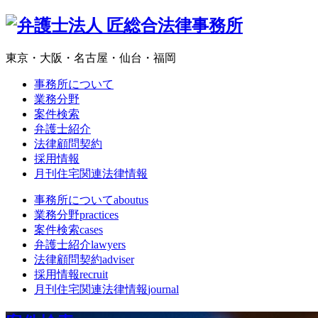
東京・大阪・名古屋・仙台・福岡
事務所について
業務分野
案件検索
弁護士紹介
法律顧問契約
採用情報
月刊住宅関連法律情報
事務所について
aboutus
業務分野
practices
案件検索
cases
弁護士紹介
lawyers
法律顧問契約
adviser
採用情報
recruit
月刊住宅関連法律情報
journal