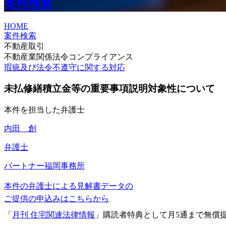
案件検索
HOME
案件検索
不動産取引
不動産業関係法令コンプライアンス
瑕疵及び法令不遵守に関する対応
未払修繕積立金等の重要事項説明対象性について
本件を担当した弁護士
内田 創
弁護士
パートナー
福岡事務所
本件の弁護士による見解書データの
ご提供の申込みはこちらから
「
月刊 住宅関連法律情報
」購読者特典として月5通まで無償