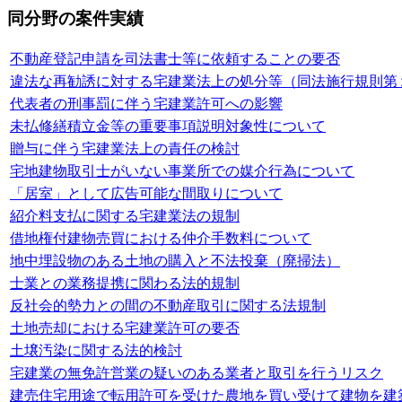
同分野の案件実績
不動産登記申請を司法書士等に依頼することの要否
違法な再勧誘に対する宅建業法上の処分等（同法施行規則第
代表者の刑事罰に伴う宅建業許可への影響
未払修繕積立金等の重要事項説明対象性について
贈与に伴う宅建業法上の責任の検討
宅地建物取引士がいない事業所での媒介行為について
「居室」として広告可能な間取りについて
紹介料支払に関する宅建業法の規制
借地権付建物売買における仲介手数料について
地中埋設物のある土地の購入と不法投棄（廃掃法）
士業との業務提携に関わる法的規制
反社会的勢力との間の不動産取引に関する法規制
土地売却における宅建業許可の要否
土壌汚染に関する法的検討
宅建業の無免許営業の疑いのある業者と取引を行うリスク
建売住宅用途で転用許可を受けた農地を買い受けて建物を建