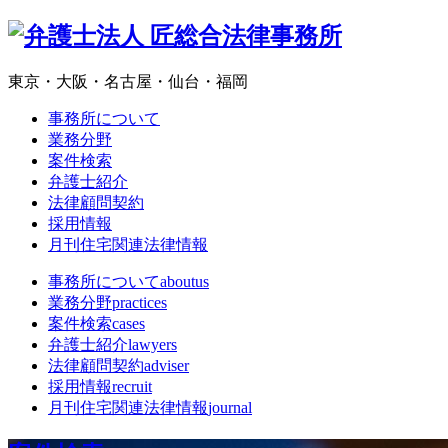
東京・大阪・名古屋・仙台・福岡
事務所について
業務分野
案件検索
弁護士紹介
法律顧問契約
採用情報
月刊住宅関連法律情報
事務所について
aboutus
業務分野
practices
案件検索
cases
弁護士紹介
lawyers
法律顧問契約
adviser
採用情報
recruit
月刊住宅関連法律情報
journal