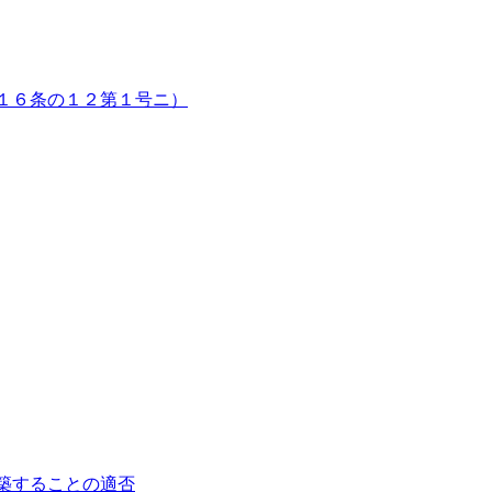
１６条の１２第１号ニ）
築することの適否