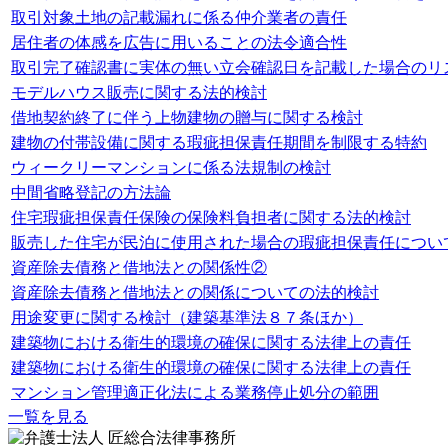
取引対象土地の記載漏れに係る仲介業者の責任
居住者の体感を広告に用いることの法令適合性
取引完了確認書に実体の無い立会確認日を記載した場合のリ
モデルハウス販売に関する法的検討
借地契約終了に伴う上物建物の贈与に関する検討
建物の付帯設備に関する瑕疵担保責任期間を制限する特約
ウィークリーマンションに係る法規制の検討
中間省略登記の方法論
住宅瑕疵担保責任保険の保険料負担者に関する法的検討
販売した住宅が民泊に使用された場合の瑕疵担保責任につい
資産除去債務と借地法との関係性②
資産除去債務と借地法との関係についての法的検討
用途変更に関する検討（建築基準法８７条ほか）
建築物における衛生的環境の確保に関する法律上の責任
建築物における衛生的環境の確保に関する法律上の責任
マンション管理適正化法による業務停止処分の範囲
一覧を見る