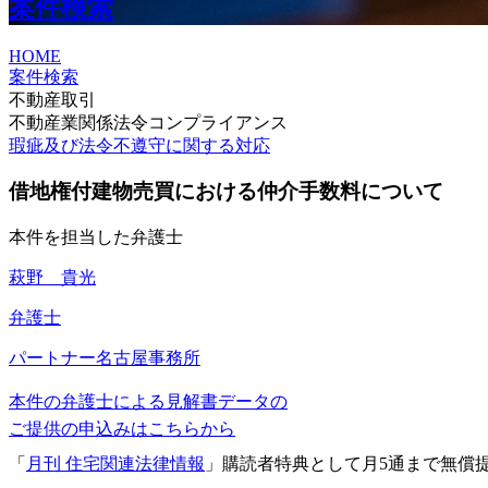
案件検索
HOME
案件検索
不動産取引
不動産業関係法令コンプライアンス
瑕疵及び法令不遵守に関する対応
借地権付建物売買における仲介手数料について
本件を担当した弁護士
萩野 貴光
弁護士
パートナー
名古屋事務所
本件の弁護士による見解書データの
ご提供の申込みはこちらから
「
月刊 住宅関連法律情報
」購読者特典として月5通まで無償