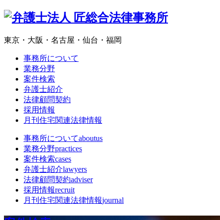
東京・大阪・名古屋・仙台・福岡
事務所について
業務分野
案件検索
弁護士紹介
法律顧問契約
採用情報
月刊住宅関連法律情報
事務所について
aboutus
業務分野
practices
案件検索
cases
弁護士紹介
lawyers
法律顧問契約
adviser
採用情報
recruit
月刊住宅関連法律情報
journal