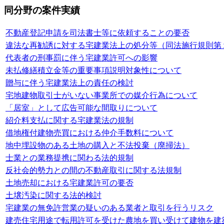
同分野の案件実績
不動産登記申請を司法書士等に依頼することの要否
違法な再勧誘に対する宅建業法上の処分等（同法施行規則第
代表者の刑事罰に伴う宅建業許可への影響
未払修繕積立金等の重要事項説明対象性について
贈与に伴う宅建業法上の責任の検討
宅地建物取引士がいない事業所での媒介行為について
「居室」として広告可能な間取りについて
紹介料支払に関する宅建業法の規制
借地権付建物売買における仲介手数料について
地中埋設物のある土地の購入と不法投棄（廃掃法）
士業との業務提携に関わる法的規制
反社会的勢力との間の不動産取引に関する法規制
土地売却における宅建業許可の要否
土壌汚染に関する法的検討
宅建業の無免許営業の疑いのある業者と取引を行うリスク
建売住宅用途で転用許可を受けた農地を買い受けて建物を建