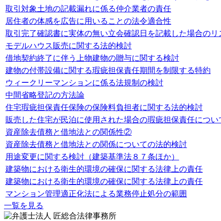
取引対象土地の記載漏れに係る仲介業者の責任
居住者の体感を広告に用いることの法令適合性
取引完了確認書に実体の無い立会確認日を記載した場合のリ
モデルハウス販売に関する法的検討
借地契約終了に伴う上物建物の贈与に関する検討
建物の付帯設備に関する瑕疵担保責任期間を制限する特約
ウィークリーマンションに係る法規制の検討
中間省略登記の方法論
住宅瑕疵担保責任保険の保険料負担者に関する法的検討
販売した住宅が民泊に使用された場合の瑕疵担保責任につい
資産除去債務と借地法との関係性②
資産除去債務と借地法との関係についての法的検討
用途変更に関する検討（建築基準法８７条ほか）
建築物における衛生的環境の確保に関する法律上の責任
建築物における衛生的環境の確保に関する法律上の責任
マンション管理適正化法による業務停止処分の範囲
一覧を見る