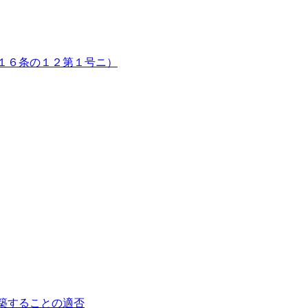
１６条の１２第１号ニ）
築することの適否