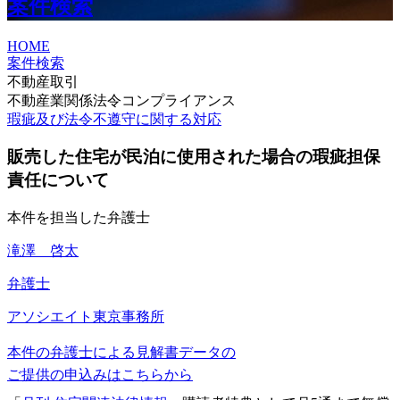
案件検索
HOME
案件検索
不動産取引
不動産業関係法令コンプライアンス
瑕疵及び法令不遵守に関する対応
販売した住宅が民泊に使用された場合の瑕疵担保
責任について
本件を担当した弁護士
滝澤 啓太
弁護士
アソシエイト
東京事務所
本件の弁護士による見解書データの
ご提供の申込みはこちらから