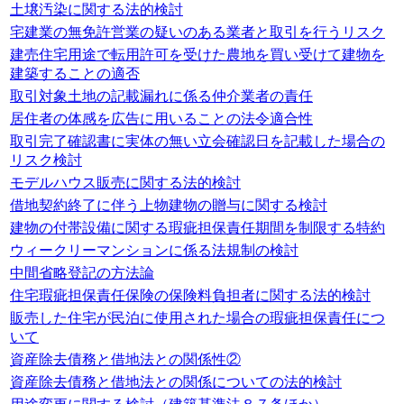
土壌汚染に関する法的検討
宅建業の無免許営業の疑いのある業者と取引を行うリスク
建売住宅用途で転用許可を受けた農地を買い受けて建物を
建築することの適否
取引対象土地の記載漏れに係る仲介業者の責任
居住者の体感を広告に用いることの法令適合性
取引完了確認書に実体の無い立会確認日を記載した場合の
リスク検討
モデルハウス販売に関する法的検討
借地契約終了に伴う上物建物の贈与に関する検討
建物の付帯設備に関する瑕疵担保責任期間を制限する特約
ウィークリーマンションに係る法規制の検討
中間省略登記の方法論
住宅瑕疵担保責任保険の保険料負担者に関する法的検討
販売した住宅が民泊に使用された場合の瑕疵担保責任につ
いて
資産除去債務と借地法との関係性②
資産除去債務と借地法との関係についての法的検討