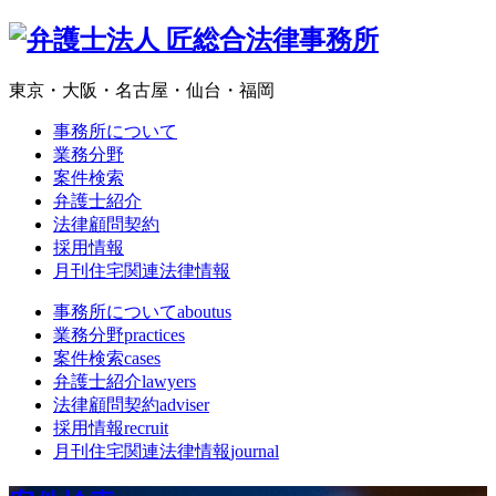
東京・大阪・名古屋・仙台・福岡
事務所について
業務分野
案件検索
弁護士紹介
法律顧問契約
採用情報
月刊住宅関連法律情報
事務所について
aboutus
業務分野
practices
案件検索
cases
弁護士紹介
lawyers
法律顧問契約
adviser
採用情報
recruit
月刊住宅関連法律情報
journal