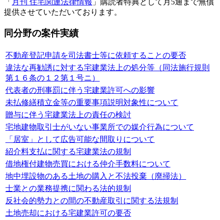
「
月刊 住宅関連法律情報
」購読者特典として月5通まで無償
提供させていただいております。
同分野の案件実績
不動産登記申請を司法書士等に依頼することの要否
違法な再勧誘に対する宅建業法上の処分等（同法施行規則
第１６条の１２第１号ニ）
代表者の刑事罰に伴う宅建業許可への影響
未払修繕積立金等の重要事項説明対象性について
贈与に伴う宅建業法上の責任の検討
宅地建物取引士がいない事業所での媒介行為について
「居室」として広告可能な間取りについて
紹介料支払に関する宅建業法の規制
借地権付建物売買における仲介手数料について
地中埋設物のある土地の購入と不法投棄（廃掃法）
士業との業務提携に関わる法的規制
反社会的勢力との間の不動産取引に関する法規制
土地売却における宅建業許可の要否