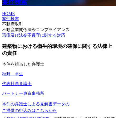
案件検索
HOME
案件検索
不動産取引
不動産業関係法令コンプライアンス
瑕疵及び法令不遵守に関する対応
建築物における衛生的環境の確保に関する法律上
の責任
本件を担当した弁護士
秋野 卓生
代表社員弁護士
パートナー
東京事務所
本件の弁護士による見解書データの
ご提供の申込みはこちらから