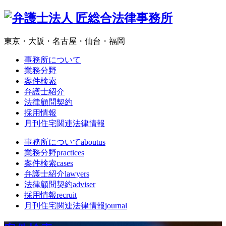
東京・大阪・名古屋・仙台・福岡
事務所について
業務分野
案件検索
弁護士紹介
法律顧問契約
採用情報
月刊住宅関連法律情報
事務所について
aboutus
業務分野
practices
案件検索
cases
弁護士紹介
lawyers
法律顧問契約
adviser
採用情報
recruit
月刊住宅関連法律情報
journal