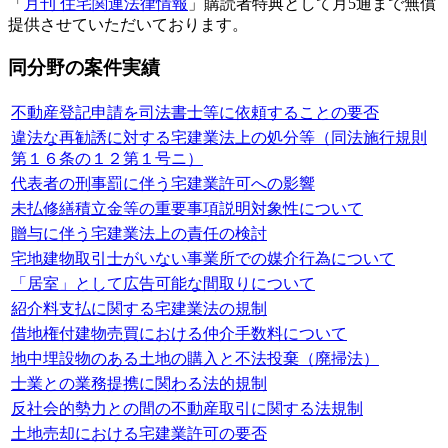
「
月刊 住宅関連法律情報
」購読者特典として月5通まで無償
提供させていただいております。
同分野の案件実績
不動産登記申請を司法書士等に依頼することの要否
違法な再勧誘に対する宅建業法上の処分等（同法施行規則
第１６条の１２第１号ニ）
代表者の刑事罰に伴う宅建業許可への影響
未払修繕積立金等の重要事項説明対象性について
贈与に伴う宅建業法上の責任の検討
宅地建物取引士がいない事業所での媒介行為について
「居室」として広告可能な間取りについて
紹介料支払に関する宅建業法の規制
借地権付建物売買における仲介手数料について
地中埋設物のある土地の購入と不法投棄（廃掃法）
士業との業務提携に関わる法的規制
反社会的勢力との間の不動産取引に関する法規制
土地売却における宅建業許可の要否