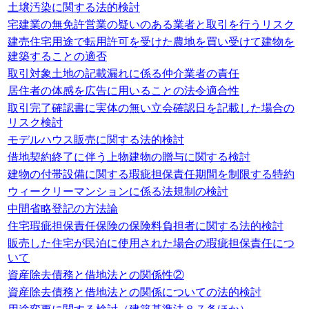
土壌汚染に関する法的検討
宅建業の無免許営業の疑いのある業者と取引を行うリスク
建売住宅用途で転用許可を受けた農地を買い受けて建物を
建築することの適否
取引対象土地の記載漏れに係る仲介業者の責任
居住者の体感を広告に用いることの法令適合性
取引完了確認書に実体の無い立会確認日を記載した場合の
リスク検討
モデルハウス販売に関する法的検討
借地契約終了に伴う上物建物の贈与に関する検討
建物の付帯設備に関する瑕疵担保責任期間を制限する特約
ウィークリーマンションに係る法規制の検討
中間省略登記の方法論
住宅瑕疵担保責任保険の保険料負担者に関する法的検討
販売した住宅が民泊に使用された場合の瑕疵担保責任につ
いて
資産除去債務と借地法との関係性②
資産除去債務と借地法との関係についての法的検討