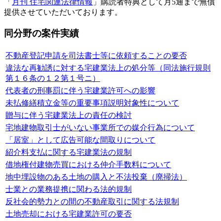
「
月刊 住宅関連法律情報
」購読者特典として月5通まで無償
提供させていただいております。
同分野の案件実績
不動産登記申請を司法書士等に依頼することの要否
違法な再勧誘に対する宅建業法上の処分等（同法施行規則
第１６条の１２第１号ニ）
代表者の刑事罰に伴う宅建業許可への影響
未払修繕積立金等の重要事項説明対象性について
贈与に伴う宅建業法上の責任の検討
宅地建物取引士がいない事業所での媒介行為について
「居室」として広告可能な間取りについて
紹介料支払に関する宅建業法の規制
借地権付建物売買における仲介手数料について
地中埋設物のある土地の購入と不法投棄（廃掃法）
士業との業務提携に関わる法的規制
反社会的勢力との間の不動産取引に関する法規制
土地売却における宅建業許可の要否