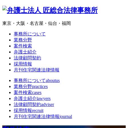
東京・大阪・名古屋・仙台・福岡
事務所について
業務分野
案件検索
弁護士紹介
法律顧問契約
採用情報
月刊住宅関連法律情報
事務所について
aboutus
業務分野
practices
案件検索
cases
弁護士紹介
lawyers
法律顧問契約
adviser
採用情報
recruit
月刊住宅関連法律情報
journal