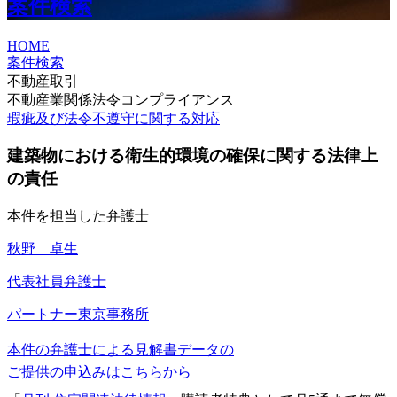
案件検索
HOME
案件検索
不動産取引
不動産業関係法令コンプライアンス
瑕疵及び法令不遵守に関する対応
建築物における衛生的環境の確保に関する法律上
の責任
本件を担当した弁護士
秋野 卓生
代表社員弁護士
パートナー
東京事務所
本件の弁護士による見解書データの
ご提供の申込みはこちらから