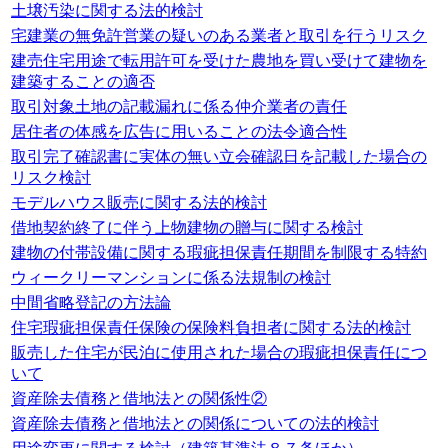
土壌汚染に関する法的検討
宅建業の無免許営業の疑いのある業者と取引を行うリスク
建売住宅用途で転用許可を受けた農地を買い受けて建物を
建築することの適否
取引対象土地の記載漏れに係る仲介業者の責任
居住者の体感を広告に用いることの法令適合性
取引完了確認書に実体の無い立会確認日を記載した場合の
リスク検討
モデルハウス販売に関する法的検討
借地契約終了に伴う上物建物の贈与に関する検討
建物の付帯設備に関する瑕疵担保責任期間を制限する特約
ウィークリーマンションに係る法規制の検討
中間省略登記の方法論
住宅瑕疵担保責任保険の保険料負担者に関する法的検討
販売した住宅が民泊に使用された場合の瑕疵担保責任につ
いて
資産除去債務と借地法との関係性②
資産除去債務と借地法との関係についての法的検討