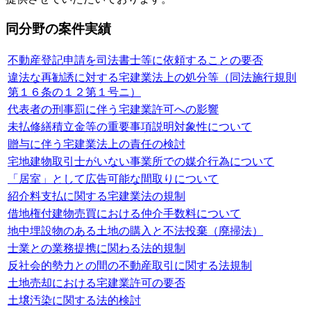
同分野の案件実績
不動産登記申請を司法書士等に依頼することの要否
違法な再勧誘に対する宅建業法上の処分等（同法施行規則
第１６条の１２第１号ニ）
代表者の刑事罰に伴う宅建業許可への影響
未払修繕積立金等の重要事項説明対象性について
贈与に伴う宅建業法上の責任の検討
宅地建物取引士がいない事業所での媒介行為について
「居室」として広告可能な間取りについて
紹介料支払に関する宅建業法の規制
借地権付建物売買における仲介手数料について
地中埋設物のある土地の購入と不法投棄（廃掃法）
士業との業務提携に関わる法的規制
反社会的勢力との間の不動産取引に関する法規制
土地売却における宅建業許可の要否
土壌汚染に関する法的検討