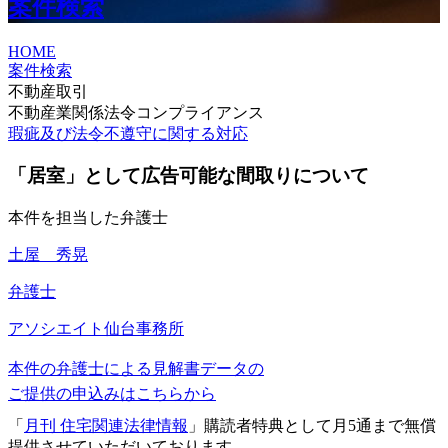
案件検索
HOME
案件検索
不動産取引
不動産業関係法令コンプライアンス
瑕疵及び法令不遵守に関する対応
「居室」として広告可能な間取りについて
本件を担当した弁護士
土屋 秀晃
弁護士
アソシエイト
仙台事務所
本件の弁護士による見解書データの
ご提供の申込みはこちらから
「
月刊 住宅関連法律情報
」購読者特典として月5通まで無償
提供させていただいております。