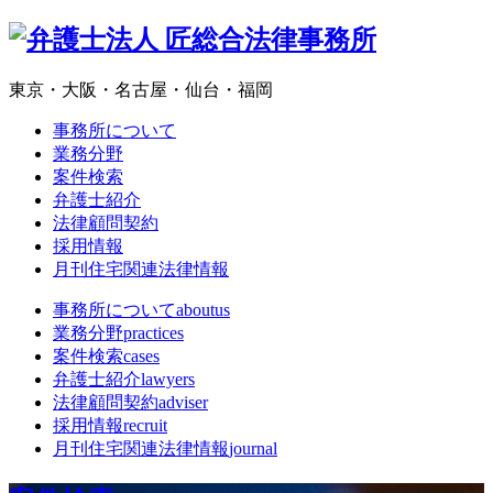
東京・大阪・名古屋・仙台・福岡
事務所について
業務分野
案件検索
弁護士紹介
法律顧問契約
採用情報
月刊住宅関連法律情報
事務所について
aboutus
業務分野
practices
案件検索
cases
弁護士紹介
lawyers
法律顧問契約
adviser
採用情報
recruit
月刊住宅関連法律情報
journal