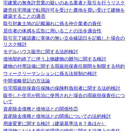
宅建業の無免許営業の疑いのある業者と取引を行うリスク
建売住宅用途で転用許可を受けた農地を買い受けて建物を
建築することの適否
取引対象土地の記載漏れに係る仲介業者の責任
居住者の体感を広告に用いることの法令適合性
取引完了確認書に実体の無い立会確認日を記載した場合の
リスク検討
モデルハウス販売に関する法的検討
借地契約終了に伴う上物建物の贈与に関する検討
建物の付帯設備に関する瑕疵担保責任期間を制限する特約
ウィークリーマンションに係る法規制の検討
中間省略登記の方法論
住宅瑕疵担保責任保険の保険料負担者に関する法的検討
販売した住宅が民泊に使用された場合の瑕疵担保責任につ
いて
資産除去債務と借地法との関係性②
資産除去債務と借地法との関係についての法的検討
用途変更に関する検討（建築基準法８７条ほか）
建築物における衛生的環境の確保に関する法律上の責任