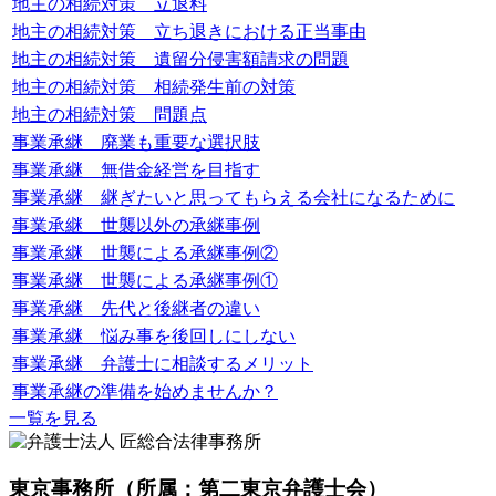
地主の相続対策 立退料
地主の相続対策 立ち退きにおける正当事由
地主の相続対策 遺留分侵害額請求の問題
地主の相続対策 相続発生前の対策
地主の相続対策 問題点
事業承継 廃業も重要な選択肢
事業承継 無借金経営を目指す
事業承継 継ぎたいと思ってもらえる会社になるために
事業承継 世襲以外の承継事例
事業承継 世襲による承継事例②
事業承継 世襲による承継事例①
事業承継 先代と後継者の違い
事業承継 悩み事を後回しにしない
事業承継 弁護士に相談するメリット
事業承継の準備を始めませんか？
一覧を見る
東京事務所
（所属：第二東京弁護士会）