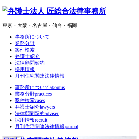
東京・大阪・名古屋・仙台・福岡
事務所について
業務分野
案件検索
弁護士紹介
法律顧問契約
採用情報
月刊住宅関連法律情報
事務所について
aboutus
業務分野
practices
案件検索
cases
弁護士紹介
lawyers
法律顧問契約
adviser
採用情報
recruit
月刊住宅関連法律情報
journal