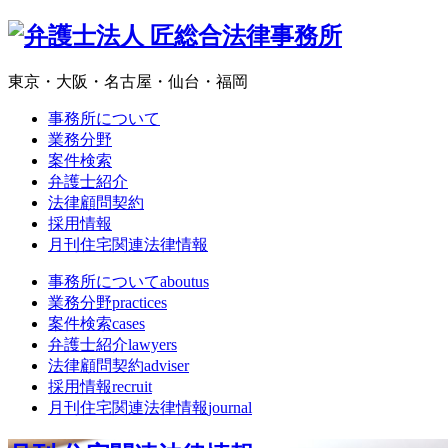
東京・大阪・名古屋・仙台・福岡
事務所について
業務分野
案件検索
弁護士紹介
法律顧問契約
採用情報
月刊住宅関連法律情報
事務所について
aboutus
業務分野
practices
案件検索
cases
弁護士紹介
lawyers
法律顧問契約
adviser
採用情報
recruit
月刊住宅関連法律情報
journal