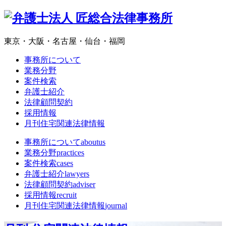
東京・大阪・名古屋・仙台・福岡
事務所について
業務分野
案件検索
弁護士紹介
法律顧問契約
採用情報
月刊住宅関連法律情報
事務所について
aboutus
業務分野
practices
案件検索
cases
弁護士紹介
lawyers
法律顧問契約
adviser
採用情報
recruit
月刊住宅関連法律情報
journal