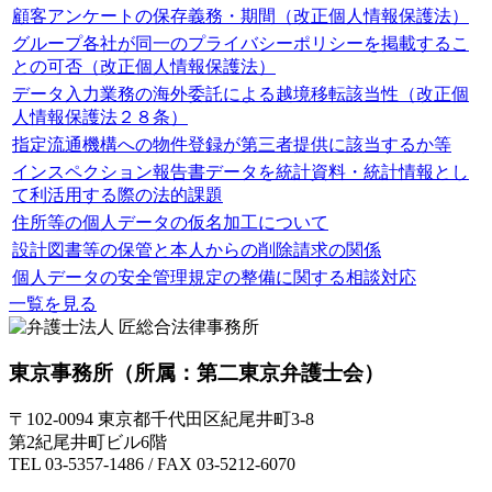
顧客アンケートの保存義務・期間（改正個人情報保護法）
グループ各社が同一のプライバシーポリシーを掲載するこ
との可否（改正個人情報保護法）
データ入力業務の海外委託による越境移転該当性（改正個
人情報保護法２８条）
指定流通機構への物件登録が第三者提供に該当するか等
インスペクション報告書データを統計資料・統計情報とし
て利活用する際の法的課題
住所等の個人データの仮名加工について
設計図書等の保管と本人からの削除請求の関係
個人データの安全管理規定の整備に関する相談対応
一覧を見る
東京事務所
（所属：第二東京弁護士会）
〒102-0094 東京都千代田区紀尾井町3-8
第2紀尾井町ビル6階
TEL 03-5357-1486 / FAX 03-5212-6070