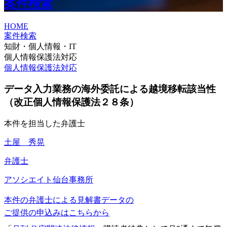
案件検索
HOME
案件検索
知財・個人情報・IT
個人情報保護法対応
個人情報保護法対応
データ入力業務の海外委託による越境移転該当性
（改正個人情報保護法２８条）
本件を担当した弁護士
土屋 秀晃
弁護士
アソシエイト
仙台事務所
本件の弁護士による見解書データの
ご提供の申込みはこちらから