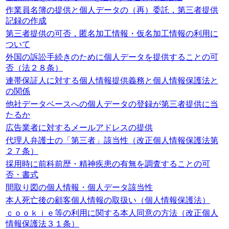
作業員名簿の提供と個人データの（再）委託，第三者提供
記録の作成
第三者提供の可否，匿名加工情報・仮名加工情報の利用に
ついて
外国の訴訟手続きのために個人データを提供することの可
否（法２８条）
連帯保証人に対する個人情報提供義務と個人情報保護法と
の関係
他社データベースへの個人データの登録が第三者提供に当
たるか
広告業者に対するメールアドレスの提供
代理人弁護士の「第三者」該当性（改正個人情報保護法第
２７条）
採用時に前科前歴・精神疾患の有無を調査することの可
否・書式
間取り図の個人情報・個人データ該当性
本人死亡後の顧客個人情報の取扱い（個人情報保護法）
ｃｏｏｋｉｅ等の利用に関する本人同意の方法（改正個人
情報保護法３１条）