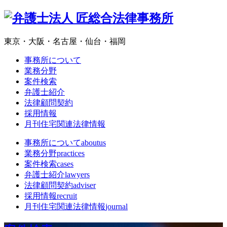
東京・大阪・名古屋・仙台・福岡
事務所について
業務分野
案件検索
弁護士紹介
法律顧問契約
採用情報
月刊住宅関連法律情報
事務所について
aboutus
業務分野
practices
案件検索
cases
弁護士紹介
lawyers
法律顧問契約
adviser
採用情報
recruit
月刊住宅関連法律情報
journal