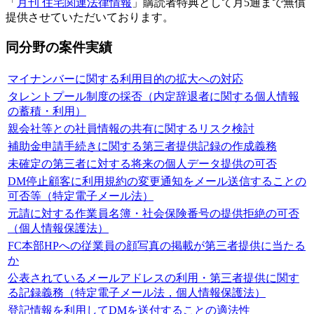
「
月刊 住宅関連法律情報
」購読者特典として月5通まで無償
提供させていただいております。
同分野の案件実績
マイナンバーに関する利用目的の拡大への対応
タレントプール制度の採否（内定辞退者に関する個人情報
の蓄積・利用）
親会社等との社員情報の共有に関するリスク検討
補助金申請手続きに関する第三者提供記録の作成義務
未確定の第三者に対する将来の個人データ提供の可否
DM停止顧客に利用規約の変更通知をメール送信することの
可否等（特定電子メール法）
元請に対する作業員名簿・社会保険番号の提供拒絶の可否
（個人情報保護法）
FC本部HPへの従業員の顔写真の掲載が第三者提供に当たる
か
公表されているメールアドレスの利用・第三者提供に関す
る記録義務（特定電子メール法，個人情報保護法）
登記情報を利用してDMを送付することの適法性