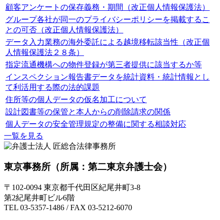
顧客アンケートの保存義務・期間（改正個人情報保護法）
グループ各社が同一のプライバシーポリシーを掲載するこ
との可否（改正個人情報保護法）
データ入力業務の海外委託による越境移転該当性（改正個
人情報保護法２８条）
指定流通機構への物件登録が第三者提供に該当するか等
インスペクション報告書データを統計資料・統計情報とし
て利活用する際の法的課題
住所等の個人データの仮名加工について
設計図書等の保管と本人からの削除請求の関係
個人データの安全管理規定の整備に関する相談対応
一覧を見る
東京事務所
（所属：第二東京弁護士会）
〒102-0094 東京都千代田区紀尾井町3-8
第2紀尾井町ビル6階
TEL 03-5357-1486 / FAX 03-5212-6070