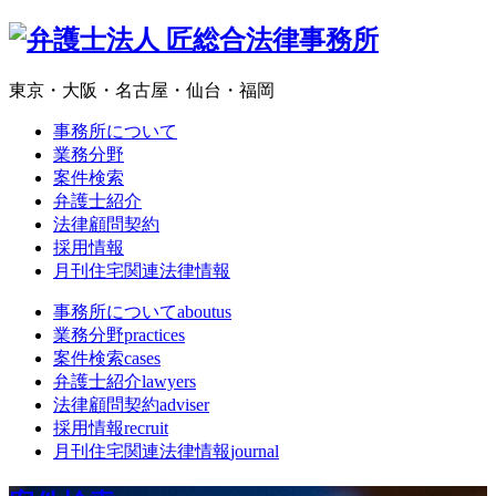
東京・大阪・名古屋・仙台・福岡
事務所について
業務分野
案件検索
弁護士紹介
法律顧問契約
採用情報
月刊住宅関連法律情報
事務所について
aboutus
業務分野
practices
案件検索
cases
弁護士紹介
lawyers
法律顧問契約
adviser
採用情報
recruit
月刊住宅関連法律情報
journal