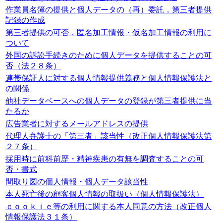
作業員名簿の提供と個人データの（再）委託，第三者提供
記録の作成
第三者提供の可否，匿名加工情報・仮名加工情報の利用に
ついて
外国の訴訟手続きのために個人データを提供することの可
否（法２８条）
連帯保証人に対する個人情報提供義務と個人情報保護法と
の関係
他社データベースへの個人データの登録が第三者提供に当
たるか
広告業者に対するメールアドレスの提供
代理人弁護士の「第三者」該当性（改正個人情報保護法第
２７条）
採用時に前科前歴・精神疾患の有無を調査することの可
否・書式
間取り図の個人情報・個人データ該当性
本人死亡後の顧客個人情報の取扱い（個人情報保護法）
ｃｏｏｋｉｅ等の利用に関する本人同意の方法（改正個人
情報保護法３１条）