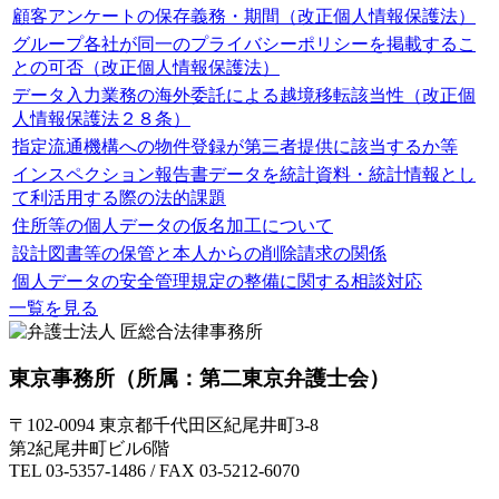
顧客アンケートの保存義務・期間（改正個人情報保護法）
グループ各社が同一のプライバシーポリシーを掲載するこ
との可否（改正個人情報保護法）
データ入力業務の海外委託による越境移転該当性（改正個
人情報保護法２８条）
指定流通機構への物件登録が第三者提供に該当するか等
インスペクション報告書データを統計資料・統計情報とし
て利活用する際の法的課題
住所等の個人データの仮名加工について
設計図書等の保管と本人からの削除請求の関係
個人データの安全管理規定の整備に関する相談対応
一覧を見る
東京事務所
（所属：第二東京弁護士会）
〒102-0094 東京都千代田区紀尾井町3-8
第2紀尾井町ビル6階
TEL 03-5357-1486 / FAX 03-5212-6070