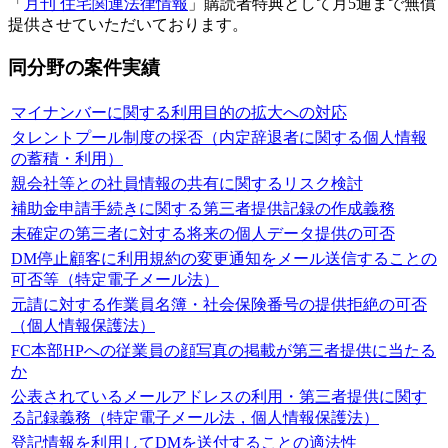
「
月刊 住宅関連法律情報
」購読者特典として月5通まで無償
提供させていただいております。
同分野の案件実績
マイナンバーに関する利用目的の拡大への対応
タレントプール制度の採否（内定辞退者に関する個人情報
の蓄積・利用）
親会社等との社員情報の共有に関するリスク検討
補助金申請手続きに関する第三者提供記録の作成義務
未確定の第三者に対する将来の個人データ提供の可否
DM停止顧客に利用規約の変更通知をメール送信することの
可否等（特定電子メール法）
元請に対する作業員名簿・社会保険番号の提供拒絶の可否
（個人情報保護法）
FC本部HPへの従業員の顔写真の掲載が第三者提供に当たる
か
公表されているメールアドレスの利用・第三者提供に関す
る記録義務（特定電子メール法，個人情報保護法）
登記情報を利用してDMを送付することの適法性