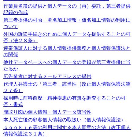
作業員名簿の提供と個人データの（再）委託，第三者提供
記録の作成
第三者提供の可否，匿名加工情報・仮名加工情報の利用に
ついて
外国の訴訟手続きのために個人データを提供することの可
否（法２８条）
連帯保証人に対する個人情報提供義務と個人情報保護法と
の関係
他社データベースへの個人データの登録が第三者提供に当
たるか
広告業者に対するメールアドレスの提供
代理人弁護士の「第三者」該当性（改正個人情報保護法第
２７条）
採用時に前科前歴・精神疾患の有無を調査することの可
否・書式
間取り図の個人情報・個人データ該当性
本人死亡後の顧客個人情報の取扱い（個人情報保護法）
ｃｏｏｋｉｅ等の利用に関する本人同意の方法（改正個人
情報保護法３１条）