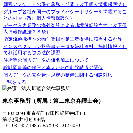
顧客アンケートの保存義務・期間（改正個人情報保護法）
グループ各社が同一のプライバシーポリシーを掲載するこ
との可否（改正個人情報保護法）
データ入力業務の海外委託による越境移転該当性（改正個
人情報保護法２８条）
指定流通機構への物件登録が第三者提供に該当するか等
インスペクション報告書データを統計資料・統計情報とし
て利活用する際の法的課題
住所等の個人データの仮名加工について
設計図書等の保管と本人からの削除請求の関係
個人データの安全管理規定の整備に関する相談対応
一覧を見る
東京事務所
（所属：第二東京弁護士会）
〒102-0094 東京都千代田区紀尾井町3-8
第2紀尾井町ビル6階
TEL 03-5357-1486 / FAX 03-5212-6070