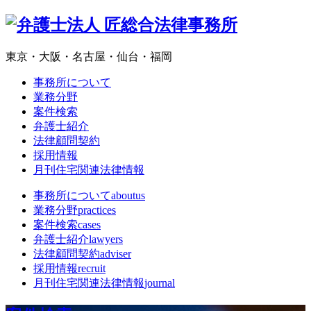
東京・大阪・名古屋・仙台・福岡
事務所について
業務分野
案件検索
弁護士紹介
法律顧問契約
採用情報
月刊住宅関連法律情報
事務所について
aboutus
業務分野
practices
案件検索
cases
弁護士紹介
lawyers
法律顧問契約
adviser
採用情報
recruit
月刊住宅関連法律情報
journal