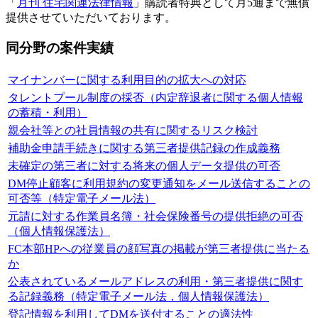
「
月刊 住宅関連法律情報
」購読者特典として月5通まで無償
提供させていただいております。
同分野の案件実績
マイナンバーに関する利用目的の拡大への対応
タレントプール制度の採否（内定辞退者に関する個人情報
の蓄積・利用）
親会社等との社員情報の共有に関するリスク検討
補助金申請手続きに関する第三者提供記録の作成義務
未確定の第三者に対する将来の個人データ提供の可否
DM停止顧客に利用規約の変更通知をメール送信することの
可否等（特定電子メール法）
元請に対する作業員名簿・社会保険番号の提供拒絶の可否
（個人情報保護法）
FC本部HPへの従業員の顔写真の掲載が第三者提供に当たる
か
公表されているメールアドレスの利用・第三者提供に関す
る記録義務（特定電子メール法，個人情報保護法）
登記情報を利用してDMを送付することの適法性