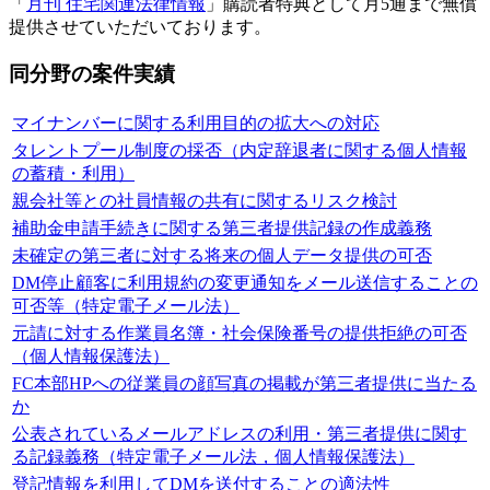
「
月刊 住宅関連法律情報
」購読者特典として月5通まで無償
提供させていただいております。
同分野の案件実績
マイナンバーに関する利用目的の拡大への対応
タレントプール制度の採否（内定辞退者に関する個人情報
の蓄積・利用）
親会社等との社員情報の共有に関するリスク検討
補助金申請手続きに関する第三者提供記録の作成義務
未確定の第三者に対する将来の個人データ提供の可否
DM停止顧客に利用規約の変更通知をメール送信することの
可否等（特定電子メール法）
元請に対する作業員名簿・社会保険番号の提供拒絶の可否
（個人情報保護法）
FC本部HPへの従業員の顔写真の掲載が第三者提供に当たる
か
公表されているメールアドレスの利用・第三者提供に関す
る記録義務（特定電子メール法，個人情報保護法）
登記情報を利用してDMを送付することの適法性