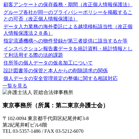
顧客アンケートの保存義務・期間（改正個人情報保護法）
グループ各社が同一のプライバシーポリシーを掲載するこ
との可否（改正個人情報保護法）
データ入力業務の海外委託による越境移転該当性（改正個
人情報保護法２８条）
指定流通機構への物件登録が第三者提供に該当するか等
インスペクション報告書データを統計資料・統計情報とし
て利活用する際の法的課題
住所等の個人データの仮名加工について
設計図書等の保管と本人からの削除請求の関係
個人データの安全管理規定の整備に関する相談対応
一覧を見る
東京事務所
（所属：第二東京弁護士会）
〒102-0094 東京都千代田区紀尾井町3-8
第2紀尾井町ビル6階
TEL 03-5357-1486 / FAX 03-5212-6070