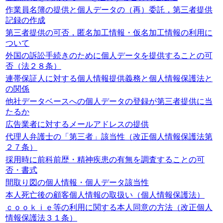
作業員名簿の提供と個人データの（再）委託，第三者提供
記録の作成
第三者提供の可否，匿名加工情報・仮名加工情報の利用に
ついて
外国の訴訟手続きのために個人データを提供することの可
否（法２８条）
連帯保証人に対する個人情報提供義務と個人情報保護法と
の関係
他社データベースへの個人データの登録が第三者提供に当
たるか
広告業者に対するメールアドレスの提供
代理人弁護士の「第三者」該当性（改正個人情報保護法第
２７条）
採用時に前科前歴・精神疾患の有無を調査することの可
否・書式
間取り図の個人情報・個人データ該当性
本人死亡後の顧客個人情報の取扱い（個人情報保護法）
ｃｏｏｋｉｅ等の利用に関する本人同意の方法（改正個人
情報保護法３１条）