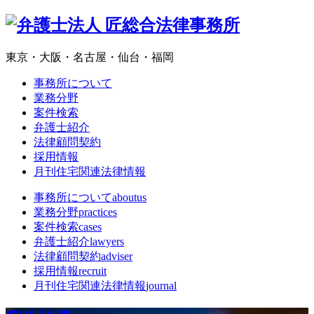
東京・大阪・名古屋・仙台・福岡
事務所について
業務分野
案件検索
弁護士紹介
法律顧問契約
採用情報
月刊住宅関連法律情報
事務所について
aboutus
業務分野
practices
案件検索
cases
弁護士紹介
lawyers
法律顧問契約
adviser
採用情報
recruit
月刊住宅関連法律情報
journal