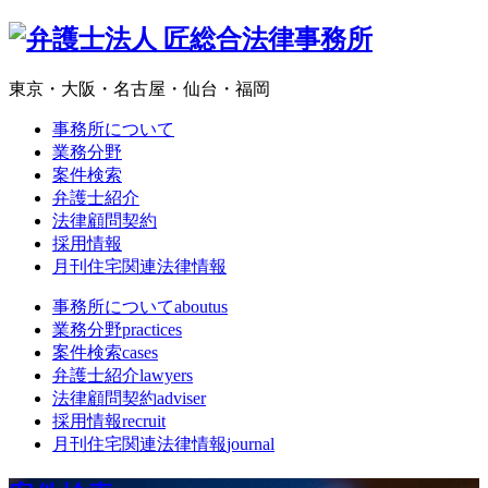
東京・大阪・名古屋・仙台・福岡
事務所について
業務分野
案件検索
弁護士紹介
法律顧問契約
採用情報
月刊住宅関連法律情報
事務所について
aboutus
業務分野
practices
案件検索
cases
弁護士紹介
lawyers
法律顧問契約
adviser
採用情報
recruit
月刊住宅関連法律情報
journal