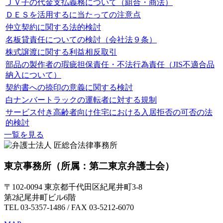
ＪＶ子の代金支払義務について（組合・商法）
ＤＥＳを活用するに当たっての注意点
仲立契約に関する法的検討
名板貸責任についての検討（会社法９条）
株式譲渡に関する利益相反取引
部品の製作者の瑕疵担保責任・不法行為責任（JIS不適合品
納入について）
契約書への捺印の意義に関する検討
白ナンバートラックの運転者に対する規制
サービス付き高齢者向け住宅における入居拒否の可否の法
的検討
一覧を見る
東京事務所
（所属：第二東京弁護士会）
〒102-0094 東京都千代田区紀尾井町3-8
第2紀尾井町ビル6階
TEL 03-5357-1486 / FAX 03-5212-6070