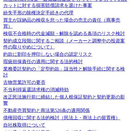
カットに対する損害賠償請求を退けた事案
紛失手形の除権決定手続きの代理
買主が誤納品の検収を怠った場合の売主の責任（商事売
買）
検収不合格時の代金減額・解除を認める条項のリスク検討
契約成立段階に関するご相談（メーカーと調整中の投資案
件の取りやめについて）
約款に割印を押印しない場合の認定リスク
瑕疵担保責任の適用に関する法的検討
業務委託契約の「定型約款」該当性と解除手続に関する検
討
古物営業許可の要否
不当利得返還請求権の消滅時効
改正民法施行前に締結した個人根保証契約と契約更新の影
響
不動産売買契約と商法第526条の適用関係
債権回収に関する法的検討（民法上・商法上の留置権）
自社株取得について