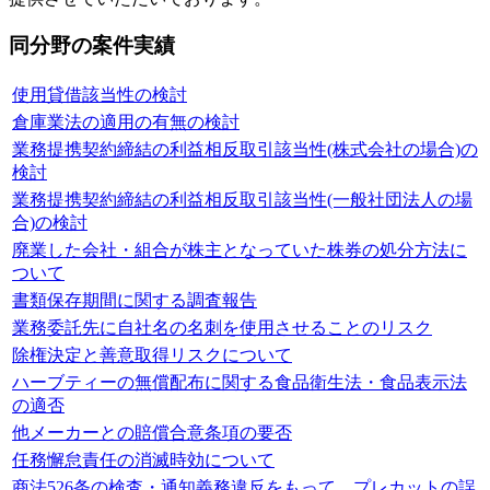
同分野の案件実績
使用貸借該当性の検討
倉庫業法の適用の有無の検討
業務提携契約締結の利益相反取引該当性(株式会社の場合)の
検討
業務提携契約締結の利益相反取引該当性(一般社団法人の場
合)の検討
廃業した会社・組合が株主となっていた株券の処分方法に
ついて
書類保存期間に関する調査報告
業務委託先に自社名の名刺を使用させることのリスク
除権決定と善意取得リスクについて
ハーブティーの無償配布に関する食品衛生法・食品表示法
の適否
他メーカーとの賠償合意条項の要否
任務懈怠責任の消滅時効について
商法526条の検査・通知義務違反をもって、プレカットの誤