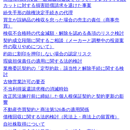
カットに対する損害賠償請求を退けた事案
紛失手形の除権決定手続きの代理
買主が誤納品の検収を怠った場合の売主の責任（商事売
買）
検収不合格時の代金減額・解除を認める条項のリスク検討
契約成立段階に関するご相談（メーカーと調整中の投資案
件の取りやめについて）
約款に割印を押印しない場合の認定リスク
瑕疵担保責任の適用に関する法的検討
業務委託契約の「定型約款」該当性と解除手続に関する検
討
古物営業許可の要否
不当利得返還請求権の消滅時効
改正民法施行前に締結した個人根保証契約と契約更新の影
響
不動産売買契約と商法第526条の適用関係
債権回収に関する法的検討（民法上・商法上の留置権）
自社株取得について