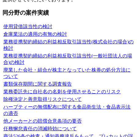
同分野の案件実績
使用貸借該当性の検討
倉庫業法の適用の有無の検討
業務提携契約締結の利益相反取引該当性(株式会社の場合)の
検討
業務提携契約締結の利益相反取引該当性(一般社団法人の場
合)の検討
廃業した会社・組合が株主となっていた株券の処分方法に
ついて
書類保存期間に関する調査報告
業務委託先に自社名の名刺を使用させることのリスク
除権決定と善意取得リスクについて
ハーブティーの無償配布に関する食品衛生法・食品表示法
の適否
他メーカーとの賠償合意条項の要否
任務懈怠責任の消滅時効について
商法526条の検査・通知義務違反をもって、プレカットの誤