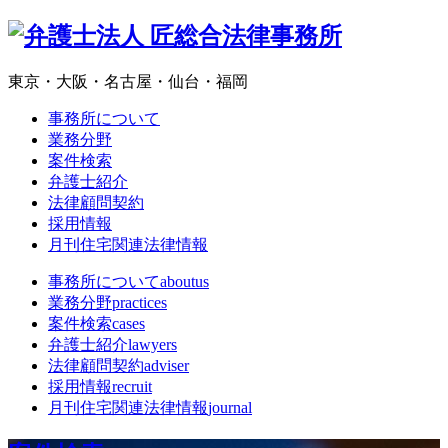
東京・大阪・名古屋・仙台・福岡
事務所について
業務分野
案件検索
弁護士紹介
法律顧問契約
採用情報
月刊住宅関連法律情報
事務所について
aboutus
業務分野
practices
案件検索
cases
弁護士紹介
lawyers
法律顧問契約
adviser
採用情報
recruit
月刊住宅関連法律情報
journal