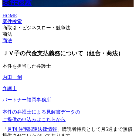
案件検索
HOME
案件検索
商取引・ビジネスロー・競争法
商法
商法
ＪＶ子の代金支払義務について（組合・商法）
本件を担当した弁護士
内田 創
弁護士
パートナー
福岡事務所
本件の弁護士による見解書データの
ご提供の申込みはこちらから
「
月刊 住宅関連法律情報
」購読者特典として月5通まで無償
提供させていただいております。