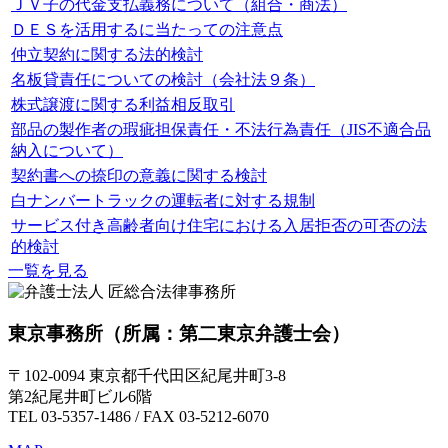
ＪＶ子の代金支払義務について（組合・商法）
ＤＥＳを活用するに当たっての注意点
仲立契約に関する法的検討
名板貸責任についての検討（会社法９条）
株式譲渡に関する利益相反取引
部品の製作者の瑕疵担保責任・不法行為責任（JIS不適合品
納入について）
契約書への捺印の意義に関する検討
白ナンバートラックの運転者に対する規制
サービス付き高齢者向け住宅における入居拒否の可否の法
的検討
一覧を見る
東京事務所
（所属：第二東京弁護士会）
〒102-0094 東京都千代田区紀尾井町3-8
第2紀尾井町ビル6階
TEL 03-5357-1486 / FAX 03-5212-6070