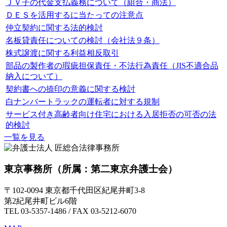
ＪＶ子の代金支払義務について（組合・商法）
ＤＥＳを活用するに当たっての注意点
仲立契約に関する法的検討
名板貸責任についての検討（会社法９条）
株式譲渡に関する利益相反取引
部品の製作者の瑕疵担保責任・不法行為責任（JIS不適合品
納入について）
契約書への捺印の意義に関する検討
白ナンバートラックの運転者に対する規制
サービス付き高齢者向け住宅における入居拒否の可否の法
的検討
一覧を見る
東京事務所
（所属：第二東京弁護士会）
〒102-0094 東京都千代田区紀尾井町3-8
第2紀尾井町ビル6階
TEL 03-5357-1486 / FAX 03-5212-6070