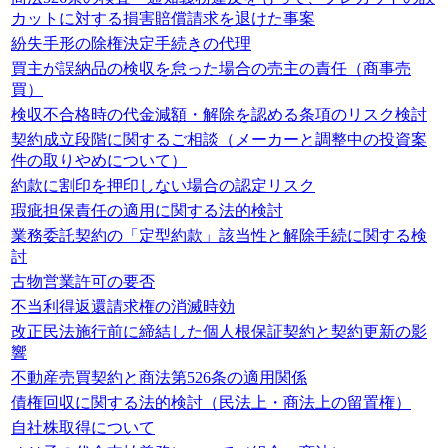
カットに対する損害賠償請求を退けた事案
紛失手形の除権決定手続きの代理
買主が誤納品の検収を怠った場合の売主の責任（商事売
買）
検収不合格時の代金減額・解除を認める条項のリスク検討
契約成立段階に関するご相談（メーカーと調整中の投資案
件の取りやめについて）
約款に割印を押印しない場合の認定リスク
瑕疵担保責任の適用に関する法的検討
業務委託契約の「定型約款」該当性と解除手続に関する検
討
古物営業許可の要否
不当利得返還請求権の消滅時効
改正民法施行前に締結した個人根保証契約と契約更新の影
響
不動産売買契約と商法第526条の適用関係
債権回収に関する法的検討（民法上・商法上の留置権）
自社株取得について