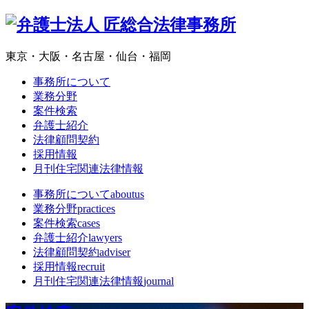
東京・大阪・名古屋・仙台・福岡
事務所について
業務分野
案件検索
弁護士紹介
法律顧問契約
採用情報
月刊住宅関連法律情報
事務所について
aboutus
業務分野
practices
案件検索
cases
弁護士紹介
lawyers
法律顧問契約
adviser
採用情報
recruit
月刊住宅関連法律情報
journal