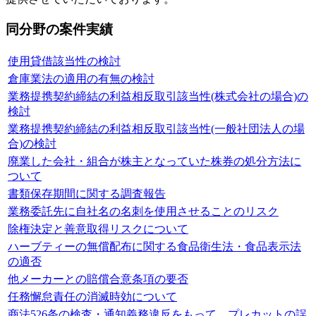
同分野の案件実績
使用貸借該当性の検討
倉庫業法の適用の有無の検討
業務提携契約締結の利益相反取引該当性(株式会社の場合)の
検討
業務提携契約締結の利益相反取引該当性(一般社団法人の場
合)の検討
廃業した会社・組合が株主となっていた株券の処分方法に
ついて
書類保存期間に関する調査報告
業務委託先に自社名の名刺を使用させることのリスク
除権決定と善意取得リスクについて
ハーブティーの無償配布に関する食品衛生法・食品表示法
の適否
他メーカーとの賠償合意条項の要否
任務懈怠責任の消滅時効について
商法526条の検査・通知義務違反をもって、プレカットの誤