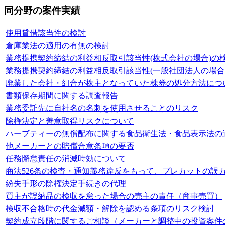
同分野の案件実績
使用貸借該当性の検討
倉庫業法の適用の有無の検討
業務提携契約締結の利益相反取引該当性(株式会社の場合)の
業務提携契約締結の利益相反取引該当性(一般社団法人の場合
廃業した会社・組合が株主となっていた株券の処分方法につ
書類保存期間に関する調査報告
業務委託先に自社名の名刺を使用させることのリスク
除権決定と善意取得リスクについて
ハーブティーの無償配布に関する食品衛生法・食品表示法の
他メーカーとの賠償合意条項の要否
任務懈怠責任の消滅時効について
商法526条の検査・通知義務違反をもって、プレカットの誤
紛失手形の除権決定手続きの代理
買主が誤納品の検収を怠った場合の売主の責任（商事売買）
検収不合格時の代金減額・解除を認める条項のリスク検討
契約成立段階に関するご相談（メーカーと調整中の投資案件