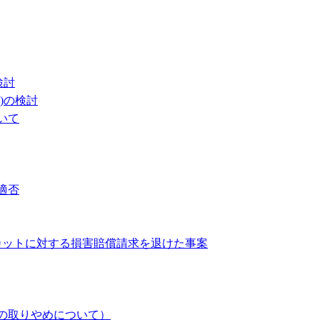
検討
)の検討
いて
適否
カットに対する損害賠償請求を退けた事案
の取りやめについて）