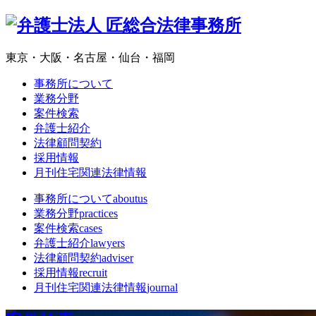
東京・大阪・名古屋・仙台・福岡
事務所について
業務分野
案件検索
弁護士紹介
法律顧問契約
採用情報
月刊住宅関連法律情報
事務所について
aboutus
業務分野
practices
案件検索
cases
弁護士紹介
lawyers
法律顧問契約
adviser
採用情報
recruit
月刊住宅関連法律情報
journal