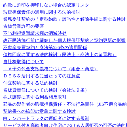
約款に割印を押印しない場合の認定リスク
瑕疵担保責任の適用に関する法的検討
業務委託契約の「定型約款」該当性と解除手続に関する検討
古物営業許可の要否
不当利得返還請求権の消滅時効
改正民法施行前に締結した個人根保証契約と契約更新の影響
不動産売買契約と商法第526条の適用関係
債権回収に関する法的検討（民法上・商法上の留置権）
自社株取得について
ＪＶ子の代金支払義務について（組合・商法）
ＤＥＳを活用するに当たっての注意点
仲立契約に関する法的検討
名板貸責任についての検討（会社法９条）
株式譲渡に関する利益相反取引
部品の製作者の瑕疵担保責任・不法行為責任（JIS不適合品
契約書への捺印の意義に関する検討
白ナンバートラックの運転者に対する規制
サービス付き高齢者向け住宅における入居拒否の可否の法的