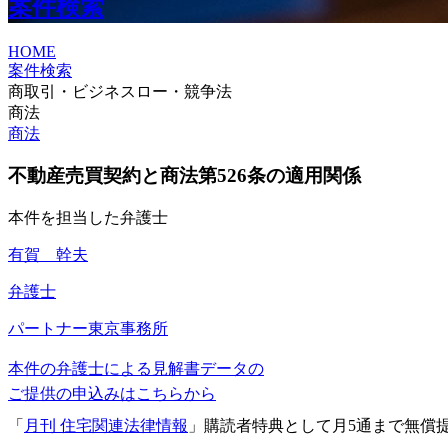
案件検索
HOME
案件検索
商取引・ビジネスロー・競争法
商法
商法
不動産売買契約と商法第526条の適用関係
本件を担当した弁護士
有賀 幹夫
弁護士
パートナー
東京事務所
本件の弁護士による見解書データの
ご提供の申込みはこちらから
「
月刊 住宅関連法律情報
」購読者特典として月5通まで無償