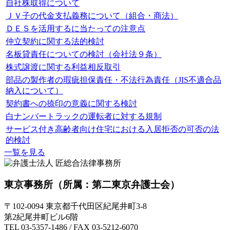
自社株取得について
ＪＶ子の代金支払義務について（組合・商法）
ＤＥＳを活用するに当たっての注意点
仲立契約に関する法的検討
名板貸責任についての検討（会社法９条）
株式譲渡に関する利益相反取引
部品の製作者の瑕疵担保責任・不法行為責任（JIS不適合品
納入について）
契約書への捺印の意義に関する検討
白ナンバートラックの運転者に対する規制
サービス付き高齢者向け住宅における入居拒否の可否の法
的検討
一覧を見る
東京事務所
（所属：第二東京弁護士会）
〒102-0094 東京都千代田区紀尾井町3-8
第2紀尾井町ビル6階
TEL 03-5357-1486 / FAX 03-5212-6070