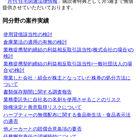
「
月刊 住宅関連法律情報
」購読者特典として月5通まで無償
提供させていただいております。
同分野の案件実績
使用貸借該当性の検討
倉庫業法の適用の有無の検討
業務提携契約締結の利益相反取引該当性(株式会社の場合)の
検討
業務提携契約締結の利益相反取引該当性(一般社団法人の場
合)の検討
廃業した会社・組合が株主となっていた株券の処分方法に
ついて
書類保存期間に関する調査報告
業務委託先に自社名の名刺を使用させることのリスク
除権決定と善意取得リスクについて
ハーブティーの無償配布に関する食品衛生法・食品表示法
の適否
他メーカーとの賠償合意条項の要否
任務懈怠責任の消滅時効について