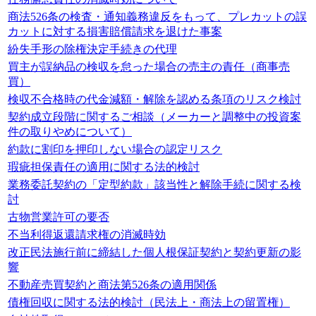
商法526条の検査・通知義務違反をもって、プレカットの誤
カットに対する損害賠償請求を退けた事案
紛失手形の除権決定手続きの代理
買主が誤納品の検収を怠った場合の売主の責任（商事売
買）
検収不合格時の代金減額・解除を認める条項のリスク検討
契約成立段階に関するご相談（メーカーと調整中の投資案
件の取りやめについて）
約款に割印を押印しない場合の認定リスク
瑕疵担保責任の適用に関する法的検討
業務委託契約の「定型約款」該当性と解除手続に関する検
討
古物営業許可の要否
不当利得返還請求権の消滅時効
改正民法施行前に締結した個人根保証契約と契約更新の影
響
不動産売買契約と商法第526条の適用関係
債権回収に関する法的検討（民法上・商法上の留置権）