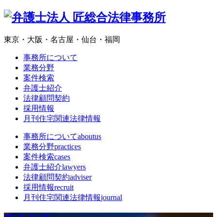
東京・大阪・名古屋・仙台・福岡
事務所について
業務分野
案件検索
弁護士紹介
法律顧問契約
採用情報
月刊住宅関連法律情報
事務所について
aboutus
業務分野
practices
案件検索
cases
弁護士紹介
lawyers
法律顧問契約
adviser
採用情報
recruit
月刊住宅関連法律情報
journal