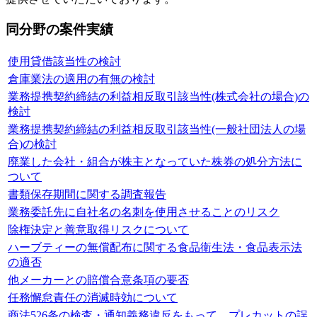
同分野の案件実績
使用貸借該当性の検討
倉庫業法の適用の有無の検討
業務提携契約締結の利益相反取引該当性(株式会社の場合)の
検討
業務提携契約締結の利益相反取引該当性(一般社団法人の場
合)の検討
廃業した会社・組合が株主となっていた株券の処分方法に
ついて
書類保存期間に関する調査報告
業務委託先に自社名の名刺を使用させることのリスク
除権決定と善意取得リスクについて
ハーブティーの無償配布に関する食品衛生法・食品表示法
の適否
他メーカーとの賠償合意条項の要否
任務懈怠責任の消滅時効について
商法526条の検査・通知義務違反をもって、プレカットの誤