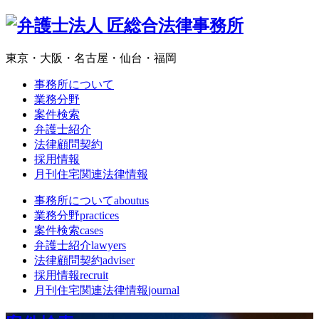
東京・大阪・名古屋・仙台・福岡
事務所について
業務分野
案件検索
弁護士紹介
法律顧問契約
採用情報
月刊住宅関連法律情報
事務所について
aboutus
業務分野
practices
案件検索
cases
弁護士紹介
lawyers
法律顧問契約
adviser
採用情報
recruit
月刊住宅関連法律情報
journal