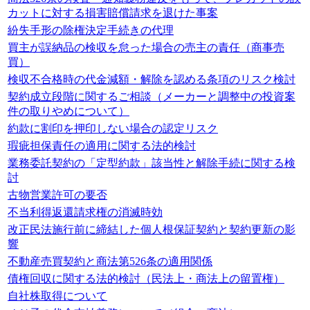
カットに対する損害賠償請求を退けた事案
紛失手形の除権決定手続きの代理
買主が誤納品の検収を怠った場合の売主の責任（商事売
買）
検収不合格時の代金減額・解除を認める条項のリスク検討
契約成立段階に関するご相談（メーカーと調整中の投資案
件の取りやめについて）
約款に割印を押印しない場合の認定リスク
瑕疵担保責任の適用に関する法的検討
業務委託契約の「定型約款」該当性と解除手続に関する検
討
古物営業許可の要否
不当利得返還請求権の消滅時効
改正民法施行前に締結した個人根保証契約と契約更新の影
響
不動産売買契約と商法第526条の適用関係
債権回収に関する法的検討（民法上・商法上の留置権）
自社株取得について