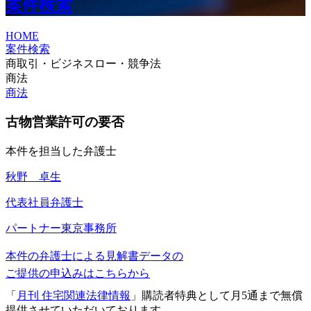
案件検索
HOME
案件検索
商取引・ビジネスロー・競争法
商法
商法
古物営業許可の要否
本件を担当した弁護士
秋野 卓生
代表社員弁護士
パートナー
東京事務所
本件の弁護士による見解書データの
ご提供の申込みはこちらから
「
月刊 住宅関連法律情報
」購読者特典として月5通まで無償
提供させていただいております。