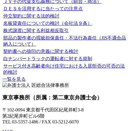
ＪＶ子の代金支払義務について（組合・商法）
ＤＥＳを活用するに当たっての注意点
仲立契約に関する法的検討
名板貸責任についての検討（会社法９条）
株式譲渡に関する利益相反取引
部品の製作者の瑕疵担保責任・不法行為責任（JIS不適合品
納入について）
契約書への捺印の意義に関する検討
白ナンバートラックの運転者に対する規制
サービス付き高齢者向け住宅における入居拒否の可否の法
的検討
一覧を見る
東京事務所
（所属：第二東京弁護士会）
〒102-0094 東京都千代田区紀尾井町3-8
第2紀尾井町ビル6階
TEL 03-5357-1486 / FAX 03-5212-6070