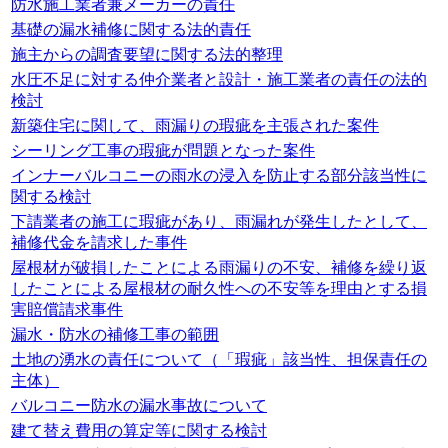
防水施工業者兼メーカーの責任
基礎の漏水補修に関する法的責任
施主からの調査要望に関する法的整理
水圧不足に対する仲介業者と設計・施工業者の責任の法的
検討
新築住宅に関して、雨漏りの瑕疵を主張された案件
シーリング工事の瑕疵が問題となった案件
インナーバルコニーの雨水の浸入を防止する部分該当性に
関する検討
下請業者の施工に瑕疵があり、雨漏れが発生したとして、
補修代金を請求した事件
屋根材が破損したことによる雨漏りの不安、補修を繰り返
したことによる屋根材の耐久性への不安等を理由とする損
害賠償請求事件
漏水・防水の補修工事の範囲
土地の湧水の責任について（「瑕疵」該当性、担保責任の
主体）
バルコニー防水の漏水事故について
建て替え費用の算定等に関する検討