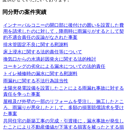
同分野の案件実績
インナーバルコニーの開口部に後付けの囲いを設置した費
用を請求したのに対して，降雨時に雨漏りがするとして契
約不適合責任の反論がなされた事案
排水管固定不良に関する慰謝料
床上浸水に関する法的責任等について
換気口からの水滴起因発火に関する法的検討
コーキングの劣化による漏水についての法的責任
トイレ補修時の漏水に関する慰謝料
雨漏れに関する不法行為該当性
太陽光発電設備を設置したことによる雨漏れ事故に対する
責任を争った事案
屋根及び外壁の一部のリフォームを受注し、施工したとこ
ろ、雨漏りが悪化したとして、多額の損害賠償請求を受け
た事案
共同住宅の新築工事の完成・引渡後に，漏水事故が発生し
たことにより不動産価値が下落する損害を被ったとする損