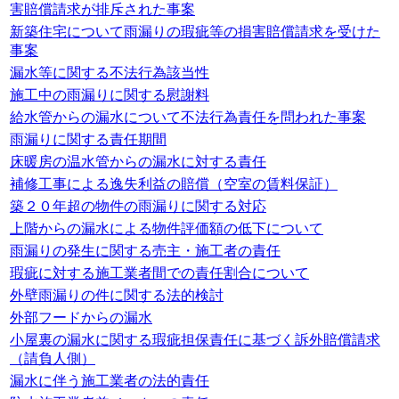
害賠償請求が排斥された事案
新築住宅について雨漏りの瑕疵等の損害賠償請求を受けた
事案
漏水等に関する不法行為該当性
施工中の雨漏りに関する慰謝料
給水管からの漏水について不法行為責任を問われた事案
雨漏りに関する責任期間
床暖房の温水管からの漏水に対する責任
補修工事による逸失利益の賠償（空室の賃料保証）
築２０年超の物件の雨漏りに関する対応
上階からの漏水による物件評価額の低下について
雨漏りの発生に関する売主・施工者の責任
瑕疵に対する施工業者間での責任割合について
外壁雨漏りの件に関する法的検討
外部フードからの漏水
小屋裏の漏水に関する瑕疵担保責任に基づく訴外賠償請求
（請負人側）
漏水に伴う施工業者の法的責任