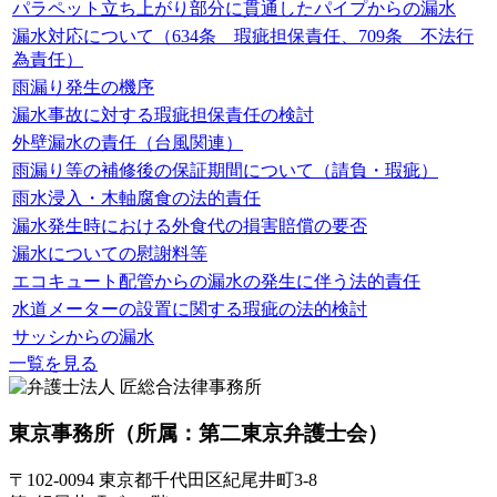
パラペット立ち上がり部分に貫通したパイプからの漏水
漏水対応について（634条 瑕疵担保責任、709条 不法行
為責任）
雨漏り発生の機序
漏水事故に対する瑕疵担保責任の検討
外壁漏水の責任（台風関連）
雨漏り等の補修後の保証期間について（請負・瑕疵）
雨水浸入・木軸腐食の法的責任
漏水発生時における外食代の損害賠償の要否
漏水についての慰謝料等
エコキュート配管からの漏水の発生に伴う法的責任
水道メーターの設置に関する瑕疵の法的検討
サッシからの漏水
一覧を見る
東京事務所
（所属：第二東京弁護士会）
〒102-0094 東京都千代田区紀尾井町3-8