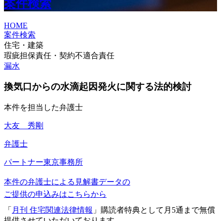
案件検索
HOME
案件検索
住宅・建築
瑕疵担保責任・契約不適合責任
漏水
換気口からの水滴起因発火に関する法的検討
本件を担当した弁護士
大友 秀剛
弁護士
パートナー
東京事務所
本件の弁護士による見解書データの
ご提供の申込みはこちらから
「
月刊 住宅関連法律情報
」購読者特典として月5通まで無償
提供させていただいております。