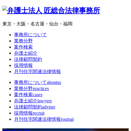
東京・大阪・名古屋・仙台・福岡
事務所について
業務分野
案件検索
弁護士紹介
法律顧問契約
採用情報
月刊住宅関連法律情報
事務所について
aboutus
業務分野
practices
案件検索
cases
弁護士紹介
lawyers
法律顧問契約
adviser
採用情報
recruit
月刊住宅関連法律情報
journal