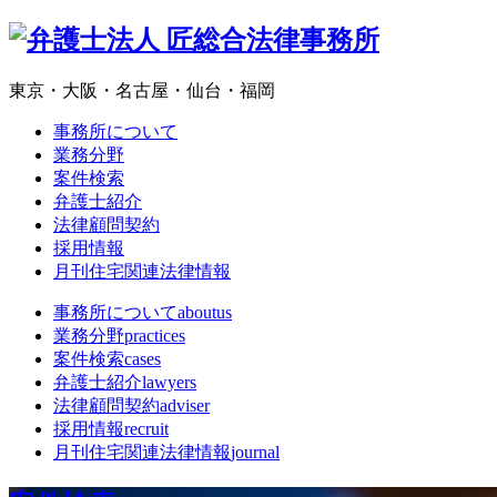
東京・大阪・名古屋・仙台・福岡
事務所について
業務分野
案件検索
弁護士紹介
法律顧問契約
採用情報
月刊住宅関連法律情報
事務所について
aboutus
業務分野
practices
案件検索
cases
弁護士紹介
lawyers
法律顧問契約
adviser
採用情報
recruit
月刊住宅関連法律情報
journal