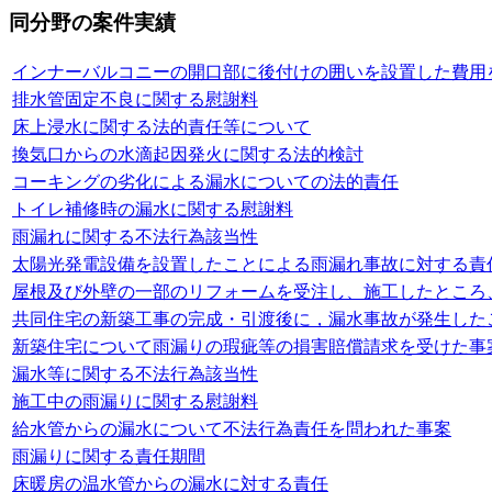
同分野の案件実績
インナーバルコニーの開口部に後付けの囲いを設置した費用
排水管固定不良に関する慰謝料
床上浸水に関する法的責任等について
換気口からの水滴起因発火に関する法的検討
コーキングの劣化による漏水についての法的責任
トイレ補修時の漏水に関する慰謝料
雨漏れに関する不法行為該当性
太陽光発電設備を設置したことによる雨漏れ事故に対する責
屋根及び外壁の一部のリフォームを受注し、施工したところ
共同住宅の新築工事の完成・引渡後に，漏水事故が発生した
新築住宅について雨漏りの瑕疵等の損害賠償請求を受けた事
漏水等に関する不法行為該当性
施工中の雨漏りに関する慰謝料
給水管からの漏水について不法行為責任を問われた事案
雨漏りに関する責任期間
床暖房の温水管からの漏水に対する責任