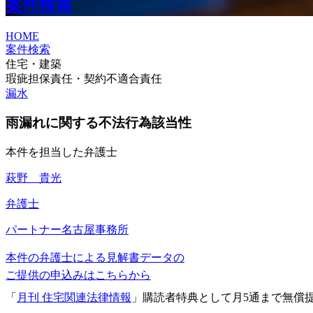
案件検索
HOME
案件検索
住宅・建築
瑕疵担保責任・契約不適合責任
漏水
雨漏れに関する不法行為該当性
本件を担当した弁護士
萩野 貴光
弁護士
パートナー
名古屋事務所
本件の弁護士による見解書データの
ご提供の申込みはこちらから
「
月刊 住宅関連法律情報
」購読者特典として月5通まで無償