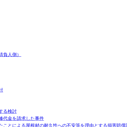
請負人側）
討
する検討
修代金を請求した事件
たことによる屋根材の耐久性への不安等を理由とする損害賠償