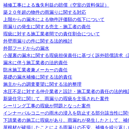
補修工事による逸失利益の賠償（空室の賃料保証）
築２０年超の物件の雨漏りに関する対応
上階からの漏水による物件評価額の低下について
雨漏りの発生に関する売主・施工者の責任
瑕疵に対する施工業者間での責任割合について
外壁雨漏りの件に関する法的検討
外部フードからの漏水
小屋裏の漏水に関する瑕疵担保責任に基づく訴外賠償請求（
漏水に伴う施工業者の法的責任
防水施工業者兼メーカーの責任
基礎の漏水補修に関する法的責任
施主からの調査要望に関する法的整理
水圧不足に対する仲介業者と設計・施工業者の責任の法的検
新築住宅に関して、雨漏りの瑕疵を主張された案件
シーリング工事の瑕疵が問題となった案件
インナーバルコニーの雨水の浸入を防止する部分該当性に関
下請業者の施工に瑕疵があり、雨漏れが発生したとして、補
屋根材が破損したことによる雨漏りの不安、補修を繰り返し