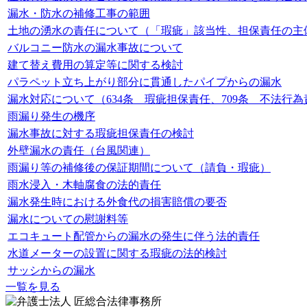
漏水・防水の補修工事の範囲
土地の湧水の責任について（「瑕疵」該当性、担保責任の主
バルコニー防水の漏水事故について
建て替え費用の算定等に関する検討
パラペット立ち上がり部分に貫通したパイプからの漏水
漏水対応について（634条 瑕疵担保責任、709条 不法行為
雨漏り発生の機序
漏水事故に対する瑕疵担保責任の検討
外壁漏水の責任（台風関連）
雨漏り等の補修後の保証期間について（請負・瑕疵）
雨水浸入・木軸腐食の法的責任
漏水発生時における外食代の損害賠償の要否
漏水についての慰謝料等
エコキュート配管からの漏水の発生に伴う法的責任
水道メーターの設置に関する瑕疵の法的検討
サッシからの漏水
一覧を見る