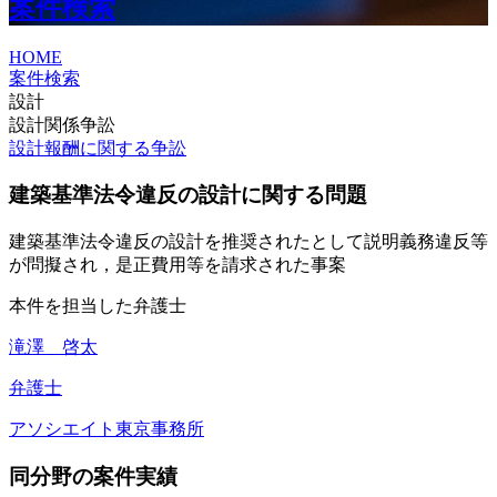
案件検索
HOME
案件検索
設計
設計関係争訟
設計報酬に関する争訟
建築基準法令違反の設計に関する問題
建築基準法令違反の設計を推奨されたとして説明義務違反等
が問擬され，是正費用等を請求された事案
本件を担当した弁護士
滝澤 啓太
弁護士
アソシエイト
東京事務所
同分野の案件実績