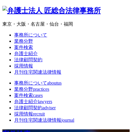
東京・大阪・名古屋・仙台・福岡
事務所について
業務分野
案件検索
弁護士紹介
法律顧問契約
採用情報
月刊住宅関連法律情報
事務所について
aboutus
業務分野
practices
案件検索
cases
弁護士紹介
lawyers
法律顧問契約
adviser
採用情報
recruit
月刊住宅関連法律情報
journal