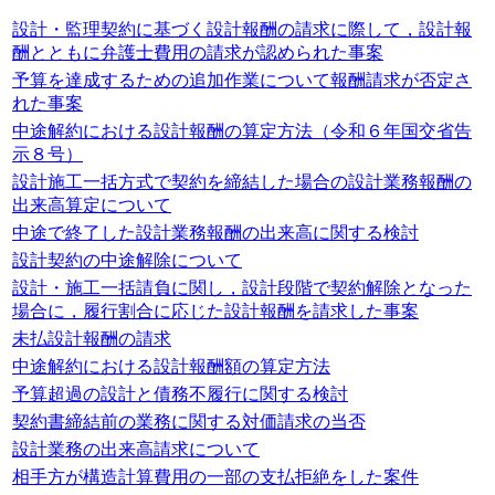
設計・監理契約に基づく設計報酬の請求に際して，設計報
酬とともに弁護士費用の請求が認められた事案
予算を達成するための追加作業について報酬請求が否定さ
れた事案
中途解約における設計報酬の算定方法（令和６年国交省告
示８号）
設計施工一括方式で契約を締結した場合の設計業務報酬の
出来高算定について
中途で終了した設計業務報酬の出来高に関する検討
設計契約の中途解除について
設計・施工一括請負に関し，設計段階で契約解除となった
場合に，履行割合に応じた設計報酬を請求した事案
未払設計報酬の請求
中途解約における設計報酬額の算定方法
予算超過の設計と債務不履行に関する検討
契約書締結前の業務に関する対価請求の当否
設計業務の出来高請求について
相手方が構造計算費用の一部の支払拒絶をした案件