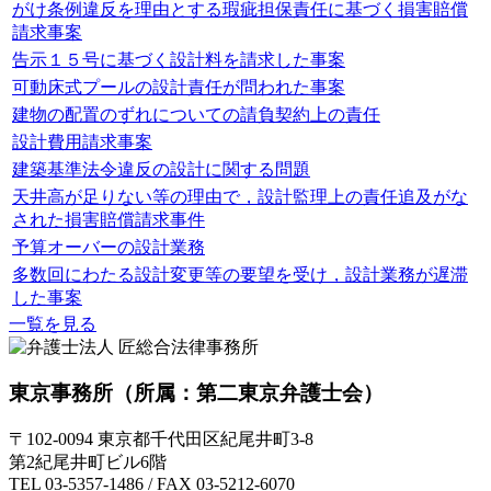
がけ条例違反を理由とする瑕疵担保責任に基づく損害賠償
請求事案
告示１５号に基づく設計料を請求した事案
可動床式プールの設計責任が問われた事案
建物の配置のずれについての請負契約上の責任
設計費用請求事案
建築基準法令違反の設計に関する問題
天井高が足りない等の理由で，設計監理上の責任追及がな
された損害賠償請求事件
予算オーバーの設計業務
多数回にわたる設計変更等の要望を受け，設計業務が遅滞
した事案
一覧を見る
東京事務所
（所属：第二東京弁護士会）
〒102-0094 東京都千代田区紀尾井町3-8
第2紀尾井町ビル6階
TEL 03-5357-1486 / FAX 03-5212-6070