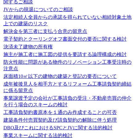
関するご相談
JVからの脱退についてのご相談
法定相続人全員からの承諾を得られていない相続対象土地
上での建築のリスク
解決金を第三者に支払う合意の留意点
電子契約とクーリングオフ書面交付の要否に関する検討
決済未了建物の所有権
施主が施工者に施工図の提供を要請する論理構成の検討
防火性能に問題がある物件のリノベーション工事受注時の
注意点
床面積10㎡以下の建物の建築と登記の要否について
成年被後見人を相手方とするリフォーム工事請負契約締結
に係る留意点
事業譲渡予定の会社が工事請負の受注・不動産売買の仲介
を行う場合のスキームの検討
工事請負契約書原本を１通のみ作成することの可否
建築条件付売買契約及び請負契約の解除に伴う処理
DBO及びこれにおけるSPCとJVに関する法的検討
事業スキームに関する法的検討