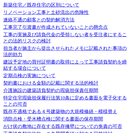
新築住宅／既存住宅の区別について
リノベーション工事と土砂流出の危険性
連絡不通の顧客との契約解消方法
工事完了引渡書が作成されていないことの懸念点
工事の実施及び請負代金の受領しない者を受注者にするこ
との法的リスクの検討
担当者が施主から提出させられたメモに記載された事項の
法的効力
建設予定地の買付証明書の取得によって工事請負契約を締
結する場合について
定期点検の実施について
契約書における金額の記載に関する法的検討
介護施設の建築請負契約の瑕疵担保責任期間
特定住宅瑕疵担保履行法第10条に定める書面を電子化する
ことの可否
既存不適格である４号建築物の大規模修繕・模様替え
消防点検・受水槽点検に関する書面の保存期間
がけ状の敷地に存在する既存擁壁についての免責の可否