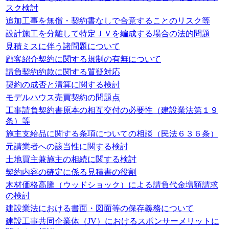
スク検討
追加工事を無償・契約書なしで合意することのリスク等
設計施工を分離して特定ＪＶを編成する場合の法的問題
見積ミスに伴う諸問題について
顧客紹介契約に関する規制の有無について
請負契約約款に関する質疑対応
契約の成否と清算に関する検討
モデルハウス売買契約の問題点
工事請負契約書原本の相互交付の必要性（建設業法第１９
条）等
施主支給品に関する条項についての相談（民法６３６条）
元請業者への該当性に関する検討
土地買主兼施主の相続に関する検討
契約内容の確定に係る見積書の役割
木材価格高騰（ウッドショック）による請負代金増額請求
の検討
建設業法における書面・図面等の保存義務について
建設工事共同企業体（JV）におけるスポンサーメリットに