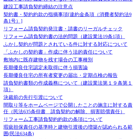
建設工事請負契約締結の注意点
契約書・契約約款の指摘事項[違約金条項（消費者契約法9
条1号）]
リフォーム請負契約発注書・請書のリーガルチェック
リフォーム請負契約書の法的問題（建設業法19条1項）
ふかし契約が問題とされている件に対する対応について
「ふかしの契約書」作成に伴う法的責任について
敷地内に既存建物を残す場合の工事種別
長期優良住宅認定未取得に伴う損害論
長期優良住宅の所有者変更の届出・定期点検の報告
請負契約書類の作成義務について（建設業法第１９条第１
項）
決裁前の先行引渡について
間取り等をホームページで公開したことの施主に対する責
任（民法635条但書 請負契約の解除、損害賠償責任）
リフォーム工事請負契約約款の条項について
瑕疵担保責任の基準時と建物引渡後の増築が認められる範
囲(民法634条)