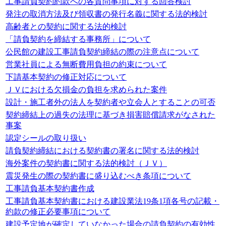
工事請負契約約款への各質問事項に対する回答検討
発注の取消方法及び領収書の発行名義に関する法的検討
高齢者との契約に関する法的検討
「請負契約を締結する事務所」について
公民館の建設工事請負契約締結の際の注意点について
営業社員による無断費用負担の約束について
下請基本契約の修正対応について
ＪＶにおける欠損金の負担を求められた案件
設計・施工者外の法人を契約者や立会人とすることの可否
契約締結上の過失の法理に基づき損害賠償請求がなされた
事案
認定シールの取り扱い
請負契約締結における契約書の署名に関する法的検討
海外案件の契約書に関する法的検討（ＪＶ）
震災発生の際の契約書に盛り込むべき条項について
工事請負基本契約書作成
工事請負基本契約書における建設業法19条1項各号の記載・
約款の修正必要事項について
建設予定地が確定していなかった場合の請負契約の有効性