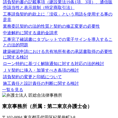
請負契約書の記載事項（建設業法19条1項、3項）、通信販
売該当性と表示規制（特定商取引法）
工事請負契約約款上に「没収」という用語を使用する事の
是非
業務委託契約の法的性質と契約の修正変更の必要性
中途解約に関する違約金請求
工事完了確認書にタブレットでの電子サインを導入するこ
との法的問題
建築確認申請における共有地所有者の承諾書取得の必要性
に関する検討
ローン特約に基づく解除通知に対する対応の法的検討
ＪＶ契約に挿入・加筆すべき条項の検討
請負契約の変更と印紙について
施工責任と設計責任の判断に関する検討
一覧を見る
東京事務所
（所属：第二東京弁護士会）
〒102-0094 東京都千代田区紀尾井町3-8