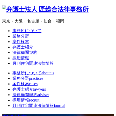
東京・大阪・名古屋・仙台・福岡
事務所について
業務分野
案件検索
弁護士紹介
法律顧問契約
採用情報
月刊住宅関連法律情報
事務所について
aboutus
業務分野
practices
案件検索
cases
弁護士紹介
lawyers
法律顧問契約
adviser
採用情報
recruit
月刊住宅関連法律情報
journal