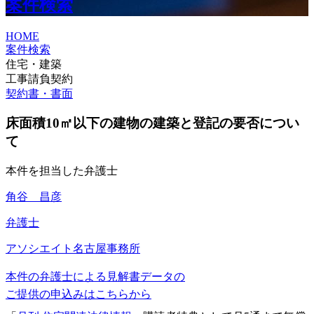
案件検索
HOME
案件検索
住宅・建築
工事請負契約
契約書・書面
床面積10㎡以下の建物の建築と登記の要否につい
て
本件を担当した弁護士
角谷 昌彦
弁護士
アソシエイト
名古屋事務所
本件の弁護士による見解書データの
ご提供の申込みはこちらから