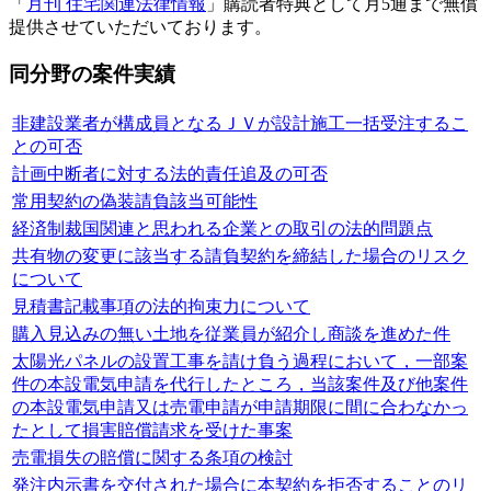
「
月刊 住宅関連法律情報
」購読者特典として月5通まで無償
提供させていただいております。
同分野の案件実績
非建設業者が構成員となるＪＶが設計施工一括受注するこ
との可否
計画中断者に対する法的責任追及の可否
常用契約の偽装請負該当可能性
経済制裁国関連と思われる企業との取引の法的問題点
共有物の変更に該当する請負契約を締結した場合のリスク
について
見積書記載事項の法的拘束力について
購入見込みの無い土地を従業員が紹介し商談を進めた件
太陽光パネルの設置工事を請け負う過程において，一部案
件の本設電気申請を代行したところ，当該案件及び他案件
の本設電気申請又は売電申請が申請期限に間に合わなかっ
たとして損害賠償請求を受けた事案
売電損失の賠償に関する条項の検討
発注内示書を交付された場合に本契約を拒否することのリ