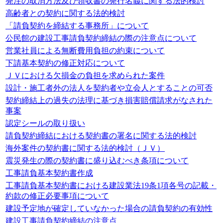
発注の取消方法及び領収書の発行名義に関する法的検討
高齢者との契約に関する法的検討
「請負契約を締結する事務所」について
公民館の建設工事請負契約締結の際の注意点について
営業社員による無断費用負担の約束について
下請基本契約の修正対応について
ＪＶにおける欠損金の負担を求められた案件
設計・施工者外の法人を契約者や立会人とすることの可否
契約締結上の過失の法理に基づき損害賠償請求がなされた
事案
認定シールの取り扱い
請負契約締結における契約書の署名に関する法的検討
海外案件の契約書に関する法的検討（ＪＶ）
震災発生の際の契約書に盛り込むべき条項について
工事請負基本契約書作成
工事請負基本契約書における建設業法19条1項各号の記載・
約款の修正必要事項について
建設予定地が確定していなかった場合の請負契約の有効性
建設工事請負契約締結の注意点