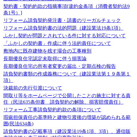
契約書・契約約款の指摘事項[違約金条項（消費者契約法9
条1号）]
リフォーム請負契約発注書・請書のリーガルチェック
リフォーム請負契約書の法的問題（建設業法19条1項）
ふかし契約が問題とされている件に対する対応について
「ふかしの契約書」作成に伴う法的責任について
敷地内に既存建物を残す場合の工事種別
長期優良住宅認定未取得に伴う損害論
長期優良住宅の所有者変更の届出・定期点検の報告
請負契約書類の作成義務について（建設業法第１９条第１
項）
決裁前の先行引渡について
間取り等をホームページで公開したことの施主に対する責
任（民法635条但書 請負契約の解除、損害賠償責任）
リフォーム工事請負契約約款の条項について
瑕疵担保責任の基準時と建物引渡後の増築が認められる範
囲(民法634条)
請負契約書の記載事項（建設業法19条1項、3項）、通信販