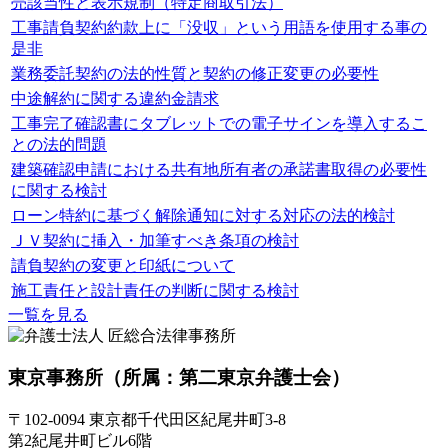
売該当性と表示規制（特定商取引法）
工事請負契約約款上に「没収」という用語を使用する事の
是非
業務委託契約の法的性質と契約の修正変更の必要性
中途解約に関する違約金請求
工事完了確認書にタブレットでの電子サインを導入するこ
との法的問題
建築確認申請における共有地所有者の承諾書取得の必要性
に関する検討
ローン特約に基づく解除通知に対する対応の法的検討
ＪＶ契約に挿入・加筆すべき条項の検討
請負契約の変更と印紙について
施工責任と設計責任の判断に関する検討
一覧を見る
東京事務所
（所属：第二東京弁護士会）
〒102-0094 東京都千代田区紀尾井町3-8
第2紀尾井町ビル6階