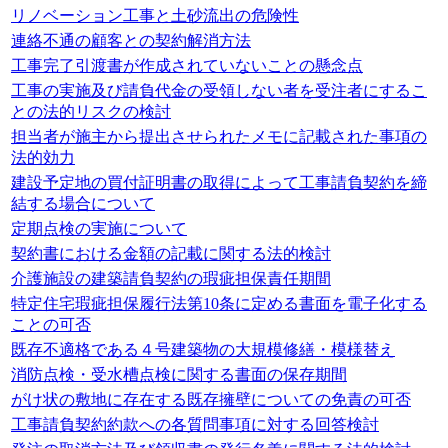
リノベーション工事と土砂流出の危険性
連絡不通の顧客との契約解消方法
工事完了引渡書が作成されていないことの懸念点
工事の実施及び請負代金の受領しない者を受注者にするこ
との法的リスクの検討
担当者が施主から提出させられたメモに記載された事項の
法的効力
建設予定地の買付証明書の取得によって工事請負契約を締
結する場合について
定期点検の実施について
契約書における金額の記載に関する法的検討
介護施設の建築請負契約の瑕疵担保責任期間
特定住宅瑕疵担保履行法第10条に定める書面を電子化する
ことの可否
既存不適格である４号建築物の大規模修繕・模様替え
消防点検・受水槽点検に関する書面の保存期間
がけ状の敷地に存在する既存擁壁についての免責の可否
工事請負契約約款への各質問事項に対する回答検討