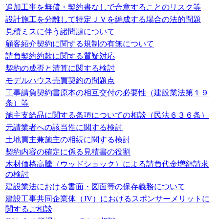
追加工事を無償・契約書なしで合意することのリスク等
設計施工を分離して特定ＪＶを編成する場合の法的問題
見積ミスに伴う諸問題について
顧客紹介契約に関する規制の有無について
請負契約約款に関する質疑対応
契約の成否と清算に関する検討
モデルハウス売買契約の問題点
工事請負契約書原本の相互交付の必要性（建設業法第１９
条）等
施主支給品に関する条項についての相談（民法６３６条）
元請業者への該当性に関する検討
土地買主兼施主の相続に関する検討
契約内容の確定に係る見積書の役割
木材価格高騰（ウッドショック）による請負代金増額請求
の検討
建設業法における書面・図面等の保存義務について
建設工事共同企業体（JV）におけるスポンサーメリットに
関するご相談