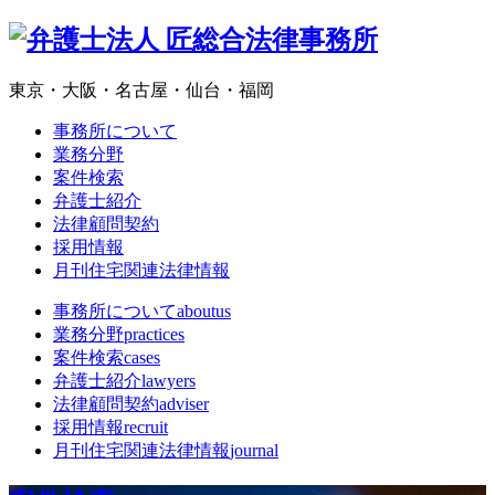
東京・大阪・名古屋・仙台・福岡
事務所について
業務分野
案件検索
弁護士紹介
法律顧問契約
採用情報
月刊住宅関連法律情報
事務所について
aboutus
業務分野
practices
案件検索
cases
弁護士紹介
lawyers
法律顧問契約
adviser
採用情報
recruit
月刊住宅関連法律情報
journal