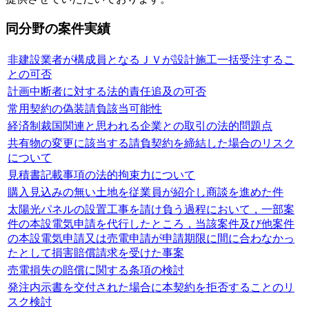
同分野の案件実績
非建設業者が構成員となるＪＶが設計施工一括受注するこ
との可否
計画中断者に対する法的責任追及の可否
常用契約の偽装請負該当可能性
経済制裁国関連と思われる企業との取引の法的問題点
共有物の変更に該当する請負契約を締結した場合のリスク
について
見積書記載事項の法的拘束力について
購入見込みの無い土地を従業員が紹介し商談を進めた件
太陽光パネルの設置工事を請け負う過程において，一部案
件の本設電気申請を代行したところ，当該案件及び他案件
の本設電気申請又は売電申請が申請期限に間に合わなかっ
たとして損害賠償請求を受けた事案
売電損失の賠償に関する条項の検討
発注内示書を交付された場合に本契約を拒否することのリ
スク検討