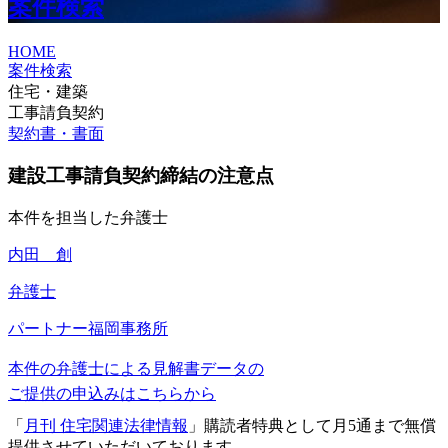
案件検索
HOME
案件検索
住宅・建築
工事請負契約
契約書・書面
建設工事請負契約締結の注意点
本件を担当した弁護士
内田 創
弁護士
パートナー
福岡事務所
本件の弁護士による見解書データの
ご提供の申込みはこちらから
「
月刊 住宅関連法律情報
」購読者特典として月5通まで無償
提供させていただいております。