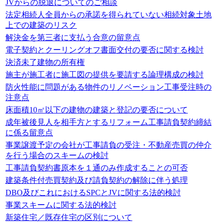
JVからの脱退についてのご相談
法定相続人全員からの承諾を得られていない相続対象土地
上での建築のリスク
解決金を第三者に支払う合意の留意点
電子契約とクーリングオフ書面交付の要否に関する検討
決済未了建物の所有権
施主が施工者に施工図の提供を要請する論理構成の検討
防火性能に問題がある物件のリノベーション工事受注時の
注意点
床面積10㎡以下の建物の建築と登記の要否について
成年被後見人を相手方とするリフォーム工事請負契約締結
に係る留意点
事業譲渡予定の会社が工事請負の受注・不動産売買の仲介
を行う場合のスキームの検討
工事請負契約書原本を１通のみ作成することの可否
建築条件付売買契約及び請負契約の解除に伴う処理
DBO及びこれにおけるSPCとJVに関する法的検討
事業スキームに関する法的検討
新築住宅／既存住宅の区別について