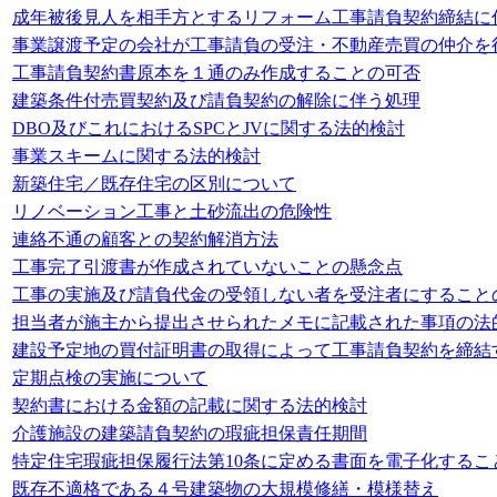
成年被後見人を相手方とするリフォーム工事請負契約締結に
事業譲渡予定の会社が工事請負の受注・不動産売買の仲介を
工事請負契約書原本を１通のみ作成することの可否
建築条件付売買契約及び請負契約の解除に伴う処理
DBO及びこれにおけるSPCとJVに関する法的検討
事業スキームに関する法的検討
新築住宅／既存住宅の区別について
リノベーション工事と土砂流出の危険性
連絡不通の顧客との契約解消方法
工事完了引渡書が作成されていないことの懸念点
工事の実施及び請負代金の受領しない者を受注者にすること
担当者が施主から提出させられたメモに記載された事項の法
建設予定地の買付証明書の取得によって工事請負契約を締結
定期点検の実施について
契約書における金額の記載に関する法的検討
介護施設の建築請負契約の瑕疵担保責任期間
特定住宅瑕疵担保履行法第10条に定める書面を電子化するこ
既存不適格である４号建築物の大規模修繕・模様替え