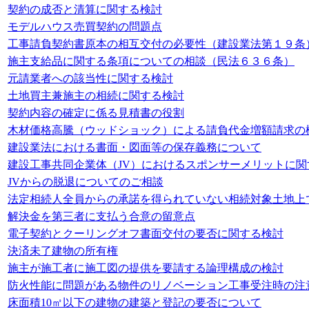
契約の成否と清算に関する検討
モデルハウス売買契約の問題点
工事請負契約書原本の相互交付の必要性（建設業法第１９条
施主支給品に関する条項についての相談（民法６３６条）
元請業者への該当性に関する検討
土地買主兼施主の相続に関する検討
契約内容の確定に係る見積書の役割
木材価格高騰（ウッドショック）による請負代金増額請求の
建設業法における書面・図面等の保存義務について
建設工事共同企業体（JV）におけるスポンサーメリットに関
JVからの脱退についてのご相談
法定相続人全員からの承諾を得られていない相続対象土地上
解決金を第三者に支払う合意の留意点
電子契約とクーリングオフ書面交付の要否に関する検討
決済未了建物の所有権
施主が施工者に施工図の提供を要請する論理構成の検討
防火性能に問題がある物件のリノベーション工事受注時の注
床面積10㎡以下の建物の建築と登記の要否について