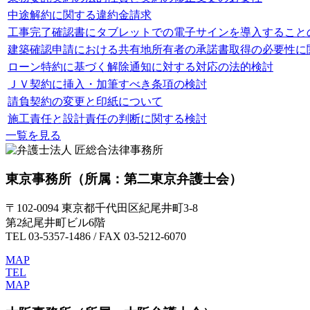
中途解約に関する違約金請求
工事完了確認書にタブレットでの電子サインを導入すること
建築確認申請における共有地所有者の承諾書取得の必要性に
ローン特約に基づく解除通知に対する対応の法的検討
ＪＶ契約に挿入・加筆すべき条項の検討
請負契約の変更と印紙について
施工責任と設計責任の判断に関する検討
一覧を見る
東京事務所
（所属：第二東京弁護士会）
〒102-0094 東京都千代田区紀尾井町3-8
第2紀尾井町ビル6階
TEL 03-5357-1486 / FAX 03-5212-6070
MAP
TEL
MAP