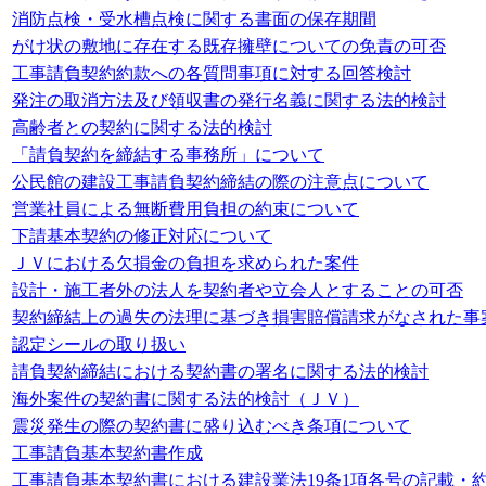
消防点検・受水槽点検に関する書面の保存期間
がけ状の敷地に存在する既存擁壁についての免責の可否
工事請負契約約款への各質問事項に対する回答検討
発注の取消方法及び領収書の発行名義に関する法的検討
高齢者との契約に関する法的検討
「請負契約を締結する事務所」について
公民館の建設工事請負契約締結の際の注意点について
営業社員による無断費用負担の約束について
下請基本契約の修正対応について
ＪＶにおける欠損金の負担を求められた案件
設計・施工者外の法人を契約者や立会人とすることの可否
契約締結上の過失の法理に基づき損害賠償請求がなされた事
認定シールの取り扱い
請負契約締結における契約書の署名に関する法的検討
海外案件の契約書に関する法的検討（ＪＶ）
震災発生の際の契約書に盛り込むべき条項について
工事請負基本契約書作成
工事請負基本契約書における建設業法19条1項各号の記載・