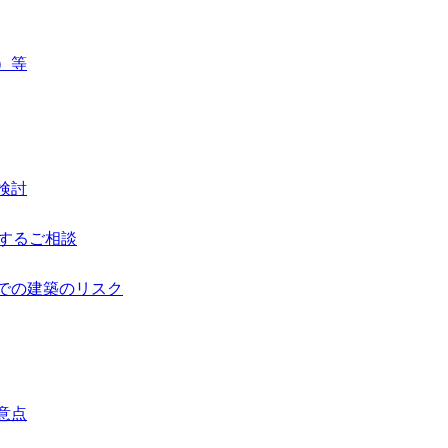
）等
検討
するご相談
での建築のリスク
意点