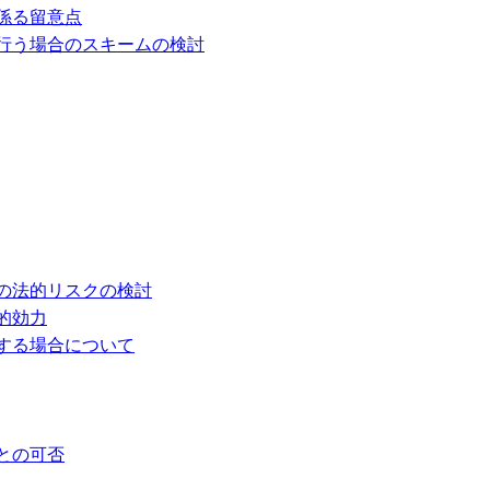
係る留意点
行う場合のスキームの検討
の法的リスクの検討
的効力
する場合について
との可否