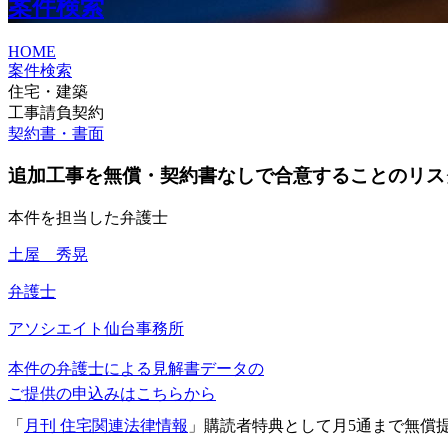
案件検索
HOME
案件検索
住宅・建築
工事請負契約
契約書・書面
追加工事を無償・契約書なしで合意することのリス
本件を担当した弁護士
土屋 秀晃
弁護士
アソシエイト
仙台事務所
本件の弁護士による見解書データの
ご提供の申込みはこちらから
「
月刊 住宅関連法律情報
」購読者特典として月5通まで無償