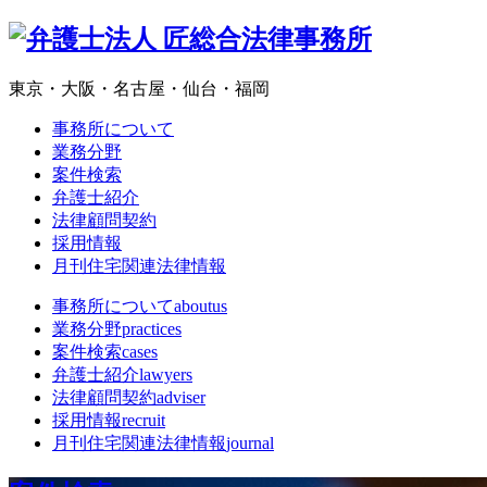
東京・大阪・名古屋・仙台・福岡
事務所について
業務分野
案件検索
弁護士紹介
法律顧問契約
採用情報
月刊住宅関連法律情報
事務所について
aboutus
業務分野
practices
案件検索
cases
弁護士紹介
lawyers
法律顧問契約
adviser
採用情報
recruit
月刊住宅関連法律情報
journal