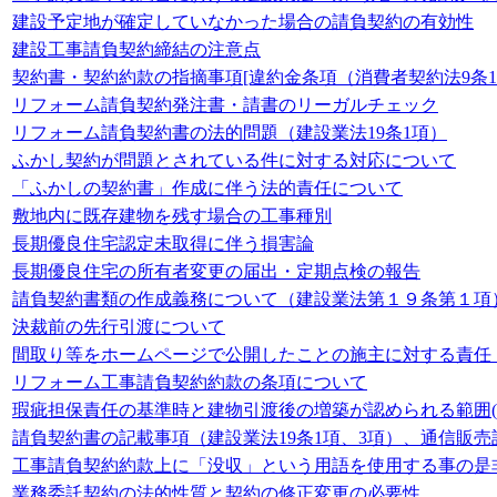
建設予定地が確定していなかった場合の請負契約の有効性
建設工事請負契約締結の注意点
契約書・契約約款の指摘事項[違約金条項（消費者契約法9条1
リフォーム請負契約発注書・請書のリーガルチェック
リフォーム請負契約書の法的問題（建設業法19条1項）
ふかし契約が問題とされている件に対する対応について
「ふかしの契約書」作成に伴う法的責任について
敷地内に既存建物を残す場合の工事種別
長期優良住宅認定未取得に伴う損害論
長期優良住宅の所有者変更の届出・定期点検の報告
請負契約書類の作成義務について（建設業法第１９条第１項
決裁前の先行引渡について
間取り等をホームページで公開したことの施主に対する責任（
リフォーム工事請負契約約款の条項について
瑕疵担保責任の基準時と建物引渡後の増築が認められる範囲(民
請負契約書の記載事項（建設業法19条1項、3項）、通信販
工事請負契約約款上に「没収」という用語を使用する事の是
業務委託契約の法的性質と契約の修正変更の必要性