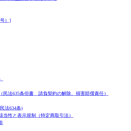
号）]
）
民法635条但書 請負契約の解除、損害賠償責任）
法634条)
売該当性と表示規制（特定商取引法）
非