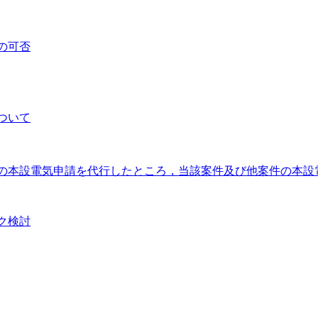
の可否
ついて
の本設電気申請を代行したところ，当該案件及び他案件の本設
ク検討