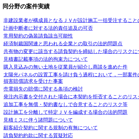
同分野の案件実績
非建設業者が構成員となるＪＶが設計施工一括受注すること
計画中断者に対する法的責任追及の可否
常用契約の偽装請負該当可能性
経済制裁国関連と思われる企業との取引の法的問題点
共有物の変更に該当する請負契約を締結した場合のリスクに
見積書記載事項の法的拘束力について
購入見込みの無い土地を従業員が紹介し商談を進めた件
太陽光パネルの設置工事を請け負う過程において，一部案件
損害賠償請求を受けた事案
売電損失の賠償に関する条項の検討
発注内示書を交付された場合に本契約を拒否することのリス
追加工事を無償・契約書なしで合意することのリスク等
設計施工を分離して特定ＪＶを編成する場合の法的問題
見積ミスに伴う諸問題について
顧客紹介契約に関する規制の有無について
請負契約約款に関する質疑対応