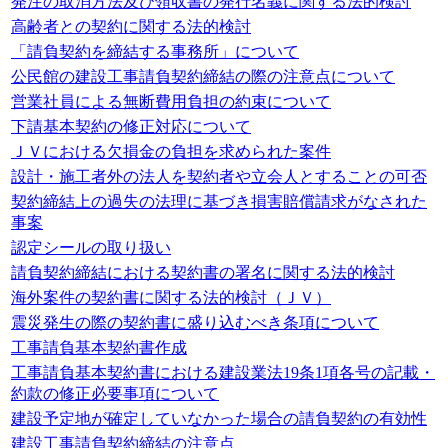
発注の取消方法及び領収書の発行名義に関する法的検討
高齢者との契約に関する法的検討
「請負契約を締結する事務所」について
公民館の建設工事請負契約締結の際の注意点について
営業社員による無断費用負担の約束について
下請基本契約の修正対応について
ＪＶにおける欠損金の負担を求められた案件
設計・施工者外の法人を契約者や立会人とすることの可否
契約締結上の過失の法理に基づき損害賠償請求がなされた
事案
認定シールの取り扱い
請負契約締結における契約書の署名に関する法的検討
海外案件の契約書に関する法的検討（ＪＶ）
震災発生の際の契約書に盛り込むべき条項について
工事請負基本契約書作成
工事請負基本契約書における建設業法19条1項各号の記載・
約款の修正必要事項について
建設予定地が確定していなかった場合の請負契約の有効性
建設工事請負契約締結の注意点