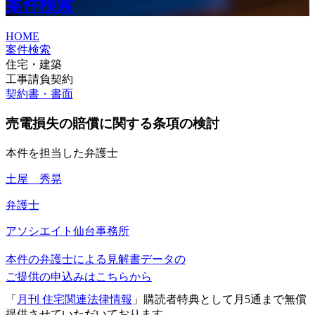
案件検索
HOME
案件検索
住宅・建築
工事請負契約
契約書・書面
売電損失の賠償に関する条項の検討
本件を担当した弁護士
土屋 秀晃
弁護士
アソシエイト
仙台事務所
本件の弁護士による見解書データの
ご提供の申込みはこちらから
「
月刊 住宅関連法律情報
」購読者特典として月5通まで無償
提供させていただいております。