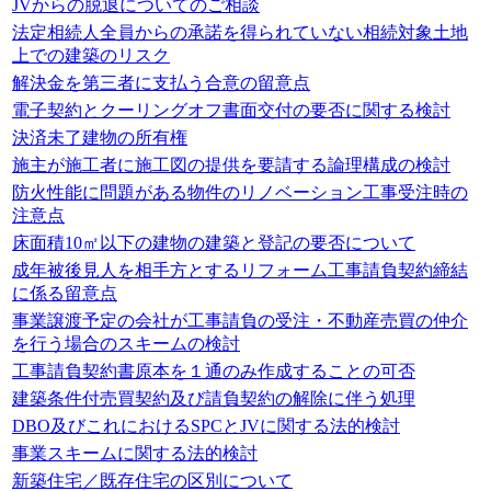
JVからの脱退についてのご相談
法定相続人全員からの承諾を得られていない相続対象土地
上での建築のリスク
解決金を第三者に支払う合意の留意点
電子契約とクーリングオフ書面交付の要否に関する検討
決済未了建物の所有権
施主が施工者に施工図の提供を要請する論理構成の検討
防火性能に問題がある物件のリノベーション工事受注時の
注意点
床面積10㎡以下の建物の建築と登記の要否について
成年被後見人を相手方とするリフォーム工事請負契約締結
に係る留意点
事業譲渡予定の会社が工事請負の受注・不動産売買の仲介
を行う場合のスキームの検討
工事請負契約書原本を１通のみ作成することの可否
建築条件付売買契約及び請負契約の解除に伴う処理
DBO及びこれにおけるSPCとJVに関する法的検討
事業スキームに関する法的検討
新築住宅／既存住宅の区別について