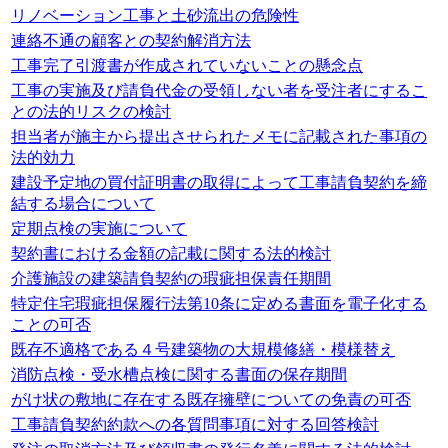
リノベーション工事と土砂流出の危険性
連絡不通の顧客との契約解消方法
工事完了引渡書が作成されていないことの懸念点
工事の実施及び請負代金の受領しない者を受注者にするこ
との法的リスクの検討
担当者が施主から提出させられたメモに記載された事項の
法的効力
建設予定地の買付証明書の取得によって工事請負契約を締
結する場合について
定期点検の実施について
契約書における金額の記載に関する法的検討
介護施設の建築請負契約の瑕疵担保責任期間
特定住宅瑕疵担保履行法第10条に定める書面を電子化する
ことの可否
既存不適格である４号建築物の大規模修繕・模様替え
消防点検・受水槽点検に関する書面の保存期間
がけ状の敷地に存在する既存擁壁についての免責の可否
工事請負契約約款への各質問事項に対する回答検討