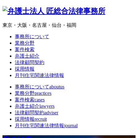
東京・大阪・名古屋・仙台・福岡
事務所について
業務分野
案件検索
弁護士紹介
法律顧問契約
採用情報
月刊住宅関連法律情報
事務所について
aboutus
業務分野
practices
案件検索
cases
弁護士紹介
lawyers
法律顧問契約
adviser
採用情報
recruit
月刊住宅関連法律情報
journal