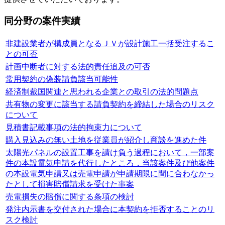
同分野の案件実績
非建設業者が構成員となるＪＶが設計施工一括受注するこ
との可否
計画中断者に対する法的責任追及の可否
常用契約の偽装請負該当可能性
経済制裁国関連と思われる企業との取引の法的問題点
共有物の変更に該当する請負契約を締結した場合のリスク
について
見積書記載事項の法的拘束力について
購入見込みの無い土地を従業員が紹介し商談を進めた件
太陽光パネルの設置工事を請け負う過程において，一部案
件の本設電気申請を代行したところ，当該案件及び他案件
の本設電気申請又は売電申請が申請期限に間に合わなかっ
たとして損害賠償請求を受けた事案
売電損失の賠償に関する条項の検討
発注内示書を交付された場合に本契約を拒否することのリ
スク検討