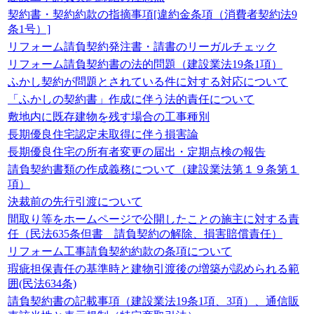
契約書・契約約款の指摘事項[違約金条項（消費者契約法9
条1号）]
リフォーム請負契約発注書・請書のリーガルチェック
リフォーム請負契約書の法的問題（建設業法19条1項）
ふかし契約が問題とされている件に対する対応について
「ふかしの契約書」作成に伴う法的責任について
敷地内に既存建物を残す場合の工事種別
長期優良住宅認定未取得に伴う損害論
長期優良住宅の所有者変更の届出・定期点検の報告
請負契約書類の作成義務について（建設業法第１９条第１
項）
決裁前の先行引渡について
間取り等をホームページで公開したことの施主に対する責
任（民法635条但書 請負契約の解除、損害賠償責任）
リフォーム工事請負契約約款の条項について
瑕疵担保責任の基準時と建物引渡後の増築が認められる範
囲(民法634条)
請負契約書の記載事項（建設業法19条1項、3項）、通信販