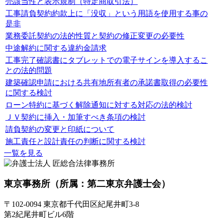
売該当性と表示規制（特定商取引法）
工事請負契約約款上に「没収」という用語を使用する事の
是非
業務委託契約の法的性質と契約の修正変更の必要性
中途解約に関する違約金請求
工事完了確認書にタブレットでの電子サインを導入するこ
との法的問題
建築確認申請における共有地所有者の承諾書取得の必要性
に関する検討
ローン特約に基づく解除通知に対する対応の法的検討
ＪＶ契約に挿入・加筆すべき条項の検討
請負契約の変更と印紙について
施工責任と設計責任の判断に関する検討
一覧を見る
東京事務所
（所属：第二東京弁護士会）
〒102-0094 東京都千代田区紀尾井町3-8
第2紀尾井町ビル6階