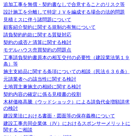
追加工事を無償・契約書なしで合意することのリスク等
設計施工を分離して特定ＪＶを編成する場合の法的問題
見積ミスに伴う諸問題について
顧客紹介契約に関する規制の有無について
請負契約約款に関する質疑対応
契約の成否と清算に関する検討
モデルハウス売買契約の問題点
工事請負契約書原本の相互交付の必要性（建設業法第１９
条）等
施主支給品に関する条項についての相談（民法６３６条）
元請業者への該当性に関する検討
土地買主兼施主の相続に関する検討
契約内容の確定に係る見積書の役割
木材価格高騰（ウッドショック）による請負代金増額請求
の検討
建設業法における書面・図面等の保存義務について
建設工事共同企業体（JV）におけるスポンサーメリットに
関するご相談