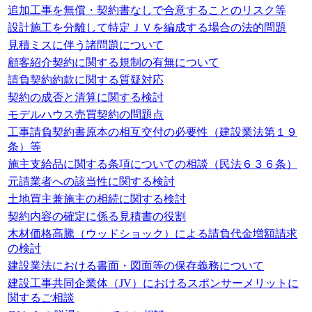
追加工事を無償・契約書なしで合意することのリスク等
設計施工を分離して特定ＪＶを編成する場合の法的問題
見積ミスに伴う諸問題について
顧客紹介契約に関する規制の有無について
請負契約約款に関する質疑対応
契約の成否と清算に関する検討
モデルハウス売買契約の問題点
工事請負契約書原本の相互交付の必要性（建設業法第１９
条）等
施主支給品に関する条項についての相談（民法６３６条）
元請業者への該当性に関する検討
土地買主兼施主の相続に関する検討
契約内容の確定に係る見積書の役割
木材価格高騰（ウッドショック）による請負代金増額請求
の検討
建設業法における書面・図面等の保存義務について
建設工事共同企業体（JV）におけるスポンサーメリットに
関するご相談