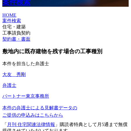
案件検索
HOME
案件検索
住宅・建築
工事請負契約
契約書・書面
敷地内に既存建物を残す場合の工事種別
本件を担当した弁護士
大友 秀剛
弁護士
パートナー
東京事務所
本件の弁護士による見解書データの
ご提供の申込みはこちらから
「
月刊 住宅関連法律情報
」購読者特典として月5通まで無償
提供させていただいております。