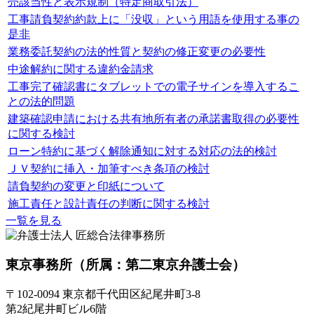
売該当性と表示規制（特定商取引法）
工事請負契約約款上に「没収」という用語を使用する事の
是非
業務委託契約の法的性質と契約の修正変更の必要性
中途解約に関する違約金請求
工事完了確認書にタブレットでの電子サインを導入するこ
との法的問題
建築確認申請における共有地所有者の承諾書取得の必要性
に関する検討
ローン特約に基づく解除通知に対する対応の法的検討
ＪＶ契約に挿入・加筆すべき条項の検討
請負契約の変更と印紙について
施工責任と設計責任の判断に関する検討
一覧を見る
東京事務所
（所属：第二東京弁護士会）
〒102-0094 東京都千代田区紀尾井町3-8
第2紀尾井町ビル6階