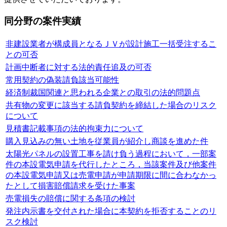
同分野の案件実績
非建設業者が構成員となるＪＶが設計施工一括受注するこ
との可否
計画中断者に対する法的責任追及の可否
常用契約の偽装請負該当可能性
経済制裁国関連と思われる企業との取引の法的問題点
共有物の変更に該当する請負契約を締結した場合のリスク
について
見積書記載事項の法的拘束力について
購入見込みの無い土地を従業員が紹介し商談を進めた件
太陽光パネルの設置工事を請け負う過程において，一部案
件の本設電気申請を代行したところ，当該案件及び他案件
の本設電気申請又は売電申請が申請期限に間に合わなかっ
たとして損害賠償請求を受けた事案
売電損失の賠償に関する条項の検討
発注内示書を交付された場合に本契約を拒否することのリ
スク検討