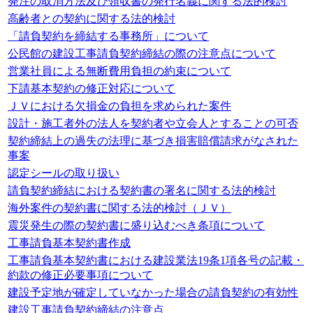
発注の取消方法及び領収書の発行名義に関する法的検討
高齢者との契約に関する法的検討
「請負契約を締結する事務所」について
公民館の建設工事請負契約締結の際の注意点について
営業社員による無断費用負担の約束について
下請基本契約の修正対応について
ＪＶにおける欠損金の負担を求められた案件
設計・施工者外の法人を契約者や立会人とすることの可否
契約締結上の過失の法理に基づき損害賠償請求がなされた
事案
認定シールの取り扱い
請負契約締結における契約書の署名に関する法的検討
海外案件の契約書に関する法的検討（ＪＶ）
震災発生の際の契約書に盛り込むべき条項について
工事請負基本契約書作成
工事請負基本契約書における建設業法19条1項各号の記載・
約款の修正必要事項について
建設予定地が確定していなかった場合の請負契約の有効性
建設工事請負契約締結の注意点