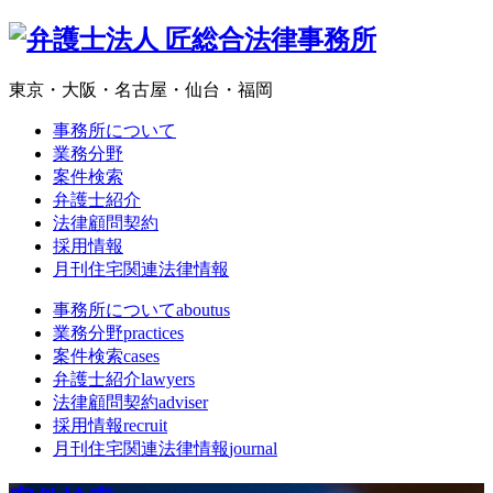
東京・大阪・名古屋・仙台・福岡
事務所について
業務分野
案件検索
弁護士紹介
法律顧問契約
採用情報
月刊住宅関連法律情報
事務所について
aboutus
業務分野
practices
案件検索
cases
弁護士紹介
lawyers
法律顧問契約
adviser
採用情報
recruit
月刊住宅関連法律情報
journal