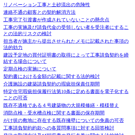
リノベーション工事と土砂流出の危険性
連絡不通の顧客との契約解消方法
工事完了引渡書が作成されていないことの懸念点
工事の実施及び請負代金の受領しない者を受注者にするこ
との法的リスクの検討
担当者が施主から提出させられたメモに記載された事項の
法的効力
建設予定地の買付証明書の取得によって工事請負契約を締
結する場合について
定期点検の実施について
契約書における金額の記載に関する法的検討
介護施設の建築請負契約の瑕疵担保責任期間
特定住宅瑕疵担保履行法第10条に定める書面を電子化する
ことの可否
既存不適格である４号建築物の大規模修繕・模様替え
消防点検・受水槽点検に関する書面の保存期間
がけ状の敷地に存在する既存擁壁についての免責の可否
工事請負契約約款への各質問事項に対する回答検討