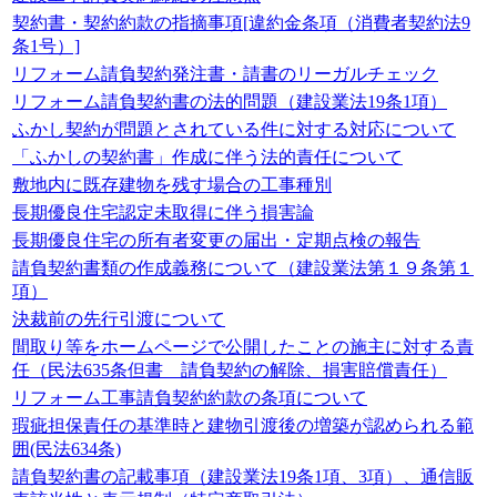
契約書・契約約款の指摘事項[違約金条項（消費者契約法9
条1号）]
リフォーム請負契約発注書・請書のリーガルチェック
リフォーム請負契約書の法的問題（建設業法19条1項）
ふかし契約が問題とされている件に対する対応について
「ふかしの契約書」作成に伴う法的責任について
敷地内に既存建物を残す場合の工事種別
長期優良住宅認定未取得に伴う損害論
長期優良住宅の所有者変更の届出・定期点検の報告
請負契約書類の作成義務について（建設業法第１９条第１
項）
決裁前の先行引渡について
間取り等をホームページで公開したことの施主に対する責
任（民法635条但書 請負契約の解除、損害賠償責任）
リフォーム工事請負契約約款の条項について
瑕疵担保責任の基準時と建物引渡後の増築が認められる範
囲(民法634条)
請負契約書の記載事項（建設業法19条1項、3項）、通信販