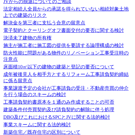
JVからの脱退についてのご相談
法定相続人全員からの承諾を得られていない相続対象土地
上での建築のリスク
解決金を第三者に支払う合意の留意点
電子契約とクーリングオフ書面交付の要否に関する検討
決済未了建物の所有権
施主が施工者に施工図の提供を要請する論理構成の検討
防火性能に問題がある物件のリノベーション工事受注時の
注意点
床面積10㎡以下の建物の建築と登記の要否について
成年被後見人を相手方とするリフォーム工事請負契約締結
に係る留意点
事業譲渡予定の会社が工事請負の受注・不動産売買の仲介
を行う場合のスキームの検討
工事請負契約書原本を１通のみ作成することの可否
建築条件付売買契約及び請負契約の解除に伴う処理
DBO及びこれにおけるSPCとJVに関する法的検討
事業スキームに関する法的検討
新築住宅／既存住宅の区別について