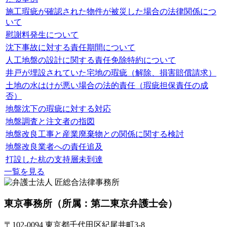
施工瑕疵が確認された物件が被災した場合の法律関係につ
いて
慰謝料発生について
沈下事故に対する責任期間について
人工地盤の設計に関する責任免除特約について
井戸が埋設されていた宅地の瑕疵（解除、損害賠償請求）
土地の水はけが悪い場合の法的責任（瑕疵担保責任の成
否）
地盤沈下の瑕疵に対する対応
地盤調査と注文者の指図
地盤改良工事と産業廃棄物との関係に関する検討
地盤改良業者への責任追及
打設した杭の支持層未到達
一覧を見る
東京事務所
（所属：第二東京弁護士会）
〒102-0094 東京都千代田区紀尾井町3-8