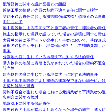
配管経路に関する設計図書との齟齬
近傍工場の振動と売買の契約不適合責任に関する検討
契約不適合責任における損害賠償請求権と債務者の免責事
由について
地中埋設物による不同沈下と施工者の責任・埋設者の責任
施主の指示した境界が誤っていた場合の越境に関する責任
大震災の後に不同沈下が発生した事案において、基礎形式
選択の適切性が争われ、地盤保証会社として補助参加した
事案
分譲地の庭に生じている地盤沈下に対する法的責任
購入物件の地盤に表層改良がされていた場合の契約不適合
該当性
建売物件の庭に生じている地盤沈下に対する法的責任
土地の地中埋設物により建物の建築ができない場合におけ
る契約解除の可否
契約不適合が生じた場合における元請業者と下請業者の過
失割合に関する検討
地盤沈下に関する保証責任
境界付近の土地が隣地より高くなった場合の施主・隣人に