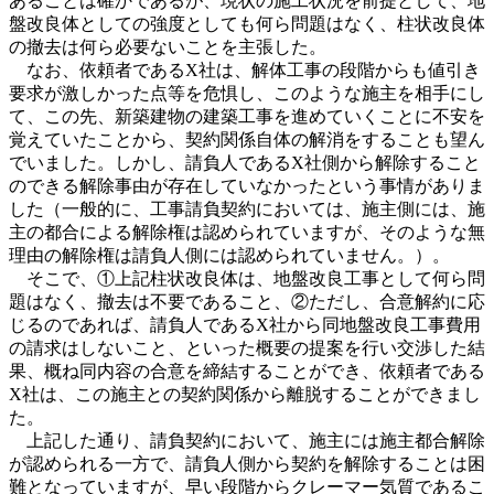
あることは確かであるが、現状の施工状況を前提として、地
盤改良体としての強度としても何ら問題はなく、柱状改良体
の撤去は何ら必要ないことを主張した。
なお、依頼者であるX社は、解体工事の段階からも値引き
要求が激しかった点等を危惧し、このような施主を相手にし
て、この先、新築建物の建築工事を進めていくことに不安を
覚えていたことから、契約関係自体の解消をすることも望ん
でいました。しかし、請負人であるX社側から解除すること
のできる解除事由が存在していなかったという事情がありま
した（一般的に、工事請負契約においては、施主側には、施
主の都合による解除権は認められていますが、そのような無
理由の解除権は請負人側には認められていません。）。
そこで、①上記柱状改良体は、地盤改良工事として何ら問
題はなく、撤去は不要であること、②ただし、合意解約に応
じるのであれば、請負人であるX社から同地盤改良工事費用
の請求はしないこと、といった概要の提案を行い交渉した結
果、概ね同内容の合意を締結することができ、依頼者である
X社は、この施主との契約関係から離脱することができまし
た。
上記した通り、請負契約において、施主には施主都合解除
が認められる一方で、請負人側から契約を解除することは困
難となっていますが、早い段階からクレーマー気質であるこ