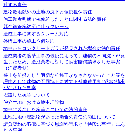
対する責任
建物敷地以外の土地の沈下と瑕疵担保責任
施工業者判断で杭偏芯したことに関する法的責任
既存鋼管杭対応に伴うクレーム
造成工事に関するクレーム対応
外構工事の施工不備対応
地中からコンクリートガラが発見された場合の法的責任
造成業者の擁壁工事の瑕疵によって、建物の不同沈下が発
生したため、造成業者に対して損害賠償請求をした事案
（消費者側）
盛土を前提とした適切な杭施工がなされなかったこと等を
理由として建物の不同沈下に対する補修費用相当額の請求
がなされた事案
埋設した杭等について
仲介土地における地中埋設物
地中に残存した杭等についての法的責任
土地に地中埋設物があった場合の責任の範囲について
請負契約の瑕疵に基づく慰謝料請求と「特段の事情」にあ
たる事例