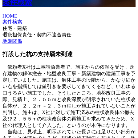
案件検索
HOME
案件検索
住宅・建築
瑕疵担保責任・契約不適合責任
地盤関係
打設した杭の支持層未到達
依頼者X社は工事請負業者で、施主からの依頼を受け，既
存建物の解体撤去・地盤改良工事・新築建物の建築工事を予
定していました。施主は、解体工事の段階から、かなり細か
い点を指摘しては値引きを要求してきてくるなど、いわゆる
口うるさい施主でした。そうしたところ、地盤改良工事の
際、見積上、２．５５ｍと改良深度が明示されていた柱状改
良体が、２．２ｍ～２．３ｍ程しか施工されていないことが
判明し、施主は、X社に対して施工済みの柱状改良体の撤去
及び２．５５ｍの柱状改良体の再施工を求めてきたため、X
社の代理人として介入した、というのが本件になります。
当職は、見積上、明示されていた長さには足りない部分が