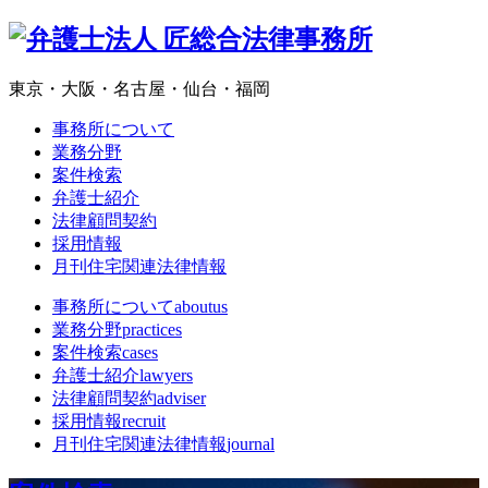
東京・大阪・名古屋・仙台・福岡
事務所について
業務分野
案件検索
弁護士紹介
法律顧問契約
採用情報
月刊住宅関連法律情報
事務所について
aboutus
業務分野
practices
案件検索
cases
弁護士紹介
lawyers
法律顧問契約
adviser
採用情報
recruit
月刊住宅関連法律情報
journal