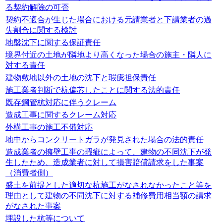
る契約解除の可否
契約不適合が生じた場合における元請業者と下請業者の過
失割合に関する検討
地盤沈下に関する保証責任
境界付近の土地が隣地より高くなった場合の施主・隣人に
対する責任
建物敷地以外の土地の沈下と瑕疵担保責任
施工業者判断で杭偏芯したことに関する法的責任
既存鋼管杭対応に伴うクレーム
造成工事に関するクレーム対応
外構工事の施工不備対応
地中からコンクリートガラが発見された場合の法的責任
造成業者の擁壁工事の瑕疵によって、建物の不同沈下が発
生したため、造成業者に対して損害賠償請求をした事案
（消費者側）
盛土を前提とした適切な杭施工がなされなかったこと等を
理由として建物の不同沈下に対する補修費用相当額の請求
がなされた事案
埋設した杭等について