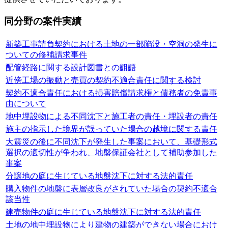
同分野の案件実績
新築工事請負契約における土地の一部陥没・空洞の発生に
ついての修補請求事件
配管経路に関する設計図書との齟齬
近傍工場の振動と売買の契約不適合責任に関する検討
契約不適合責任における損害賠償請求権と債務者の免責事
由について
地中埋設物による不同沈下と施工者の責任・埋設者の責任
施主の指示した境界が誤っていた場合の越境に関する責任
大震災の後に不同沈下が発生した事案において、基礎形式
選択の適切性が争われ、地盤保証会社として補助参加した
事案
分譲地の庭に生じている地盤沈下に対する法的責任
購入物件の地盤に表層改良がされていた場合の契約不適合
該当性
建売物件の庭に生じている地盤沈下に対する法的責任
土地の地中埋設物により建物の建築ができない場合におけ