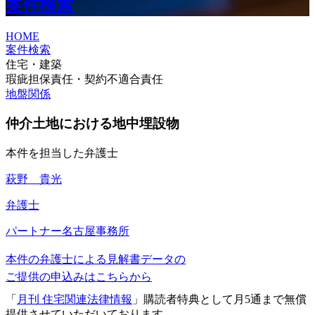
案件検索
HOME
案件検索
住宅・建築
瑕疵担保責任・契約不適合責任
地盤関係
仲介土地における地中埋設物
本件を担当した弁護士
萩野 貴光
弁護士
パートナー
名古屋事務所
本件の弁護士による見解書データの
ご提供の申込みはこちらから
「
月刊 住宅関連法律情報
」購読者特典として月5通まで無償
提供させていただいております。