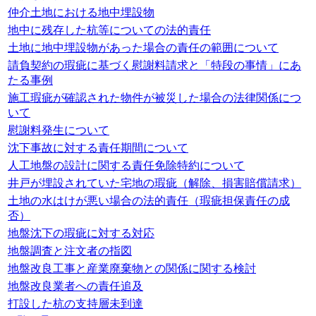
仲介土地における地中埋設物
地中に残存した杭等についての法的責任
土地に地中埋設物があった場合の責任の範囲について
請負契約の瑕疵に基づく慰謝料請求と「特段の事情」にあ
たる事例
施工瑕疵が確認された物件が被災した場合の法律関係につ
いて
慰謝料発生について
沈下事故に対する責任期間について
人工地盤の設計に関する責任免除特約について
井戸が埋設されていた宅地の瑕疵（解除、損害賠償請求）
土地の水はけが悪い場合の法的責任（瑕疵担保責任の成
否）
地盤沈下の瑕疵に対する対応
地盤調査と注文者の指図
地盤改良工事と産業廃棄物との関係に関する検討
地盤改良業者への責任追及
打設した杭の支持層未到達