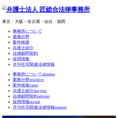
東京・大阪・名古屋・仙台・福岡
事務所について
業務分野
案件検索
弁護士紹介
法律顧問契約
採用情報
月刊住宅関連法律情報
事務所について
aboutus
業務分野
practices
案件検索
cases
弁護士紹介
lawyers
法律顧問契約
adviser
採用情報
recruit
月刊住宅関連法律情報
journal