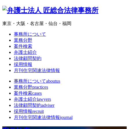
東京・大阪・名古屋・仙台・福岡
事務所について
業務分野
案件検索
弁護士紹介
法律顧問契約
採用情報
月刊住宅関連法律情報
事務所について
aboutus
業務分野
practices
案件検索
cases
弁護士紹介
lawyers
法律顧問契約
adviser
採用情報
recruit
月刊住宅関連法律情報
journal