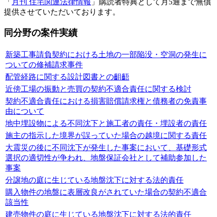
「
月刊 住宅関連法律情報
」購読者特典として月5通まで無償
提供させていただいております。
同分野の案件実績
新築工事請負契約における土地の一部陥没・空洞の発生に
ついての修補請求事件
配管経路に関する設計図書との齟齬
近傍工場の振動と売買の契約不適合責任に関する検討
契約不適合責任における損害賠償請求権と債務者の免責事
由について
地中埋設物による不同沈下と施工者の責任・埋設者の責任
施主の指示した境界が誤っていた場合の越境に関する責任
大震災の後に不同沈下が発生した事案において、基礎形式
選択の適切性が争われ、地盤保証会社として補助参加した
事案
分譲地の庭に生じている地盤沈下に対する法的責任
購入物件の地盤に表層改良がされていた場合の契約不適合
該当性
建売物件の庭に生じている地盤沈下に対する法的責任