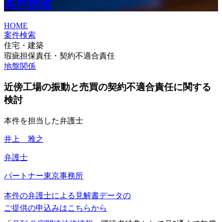
案件検索
HOME
案件検索
住宅・建築
瑕疵担保責任・契約不適合責任
地盤関係
近傍工場の振動と売買の契約不適合責任に関する
検討
本件を担当した弁護士
井上 雅之
弁護士
パートナー
東京事務所
本件の弁護士による見解書データの
ご提供の申込みはこちらから