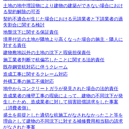
土地の地中埋設物により建物の建築ができない場合におけ
る契約解除の可否
契約不適合が生じた場合における元請業者と下請業者の過
失割合に関する検討
地盤沈下に関する保証責任
境界付近の土地が隣地より高くなった場合の施主・隣人に
対する責任
建物敷地以外の土地の沈下と瑕疵担保責任
施工業者判断で杭偏芯したことに関する法的責任
既存鋼管杭対応に伴うクレーム
造成工事に関するクレーム対応
外構工事の施工不備対応
地中からコンクリートガラが発見された場合の法的責任
造成業者の擁壁工事の瑕疵によって、建物の不同沈下が発
生したため、造成業者に対して損害賠償請求をした事案
（消費者側）
盛土を前提とした適切な杭施工がなされなかったこと等を
理由として建物の不同沈下に対する補修費用相当額の請求
がなされた事案