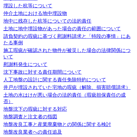
埋設した杭等について
仲介土地における地中埋設物
地中に残存した杭等についての法的責任
土地に地中埋設物があった場合の責任の範囲について
請負契約の瑕疵に基づく慰謝料請求と「特段の事情」にあ
たる事例
施工瑕疵が確認された物件が被災した場合の法律関係につ
いて
慰謝料発生について
沈下事故に対する責任期間について
人工地盤の設計に関する責任免除特約について
井戸が埋設されていた宅地の瑕疵（解除、損害賠償請求）
土地の水はけが悪い場合の法的責任（瑕疵担保責任の成
否）
地盤沈下の瑕疵に対する対応
地盤調査と注文者の指図
地盤改良工事と産業廃棄物との関係に関する検討
地盤改良業者への責任追及